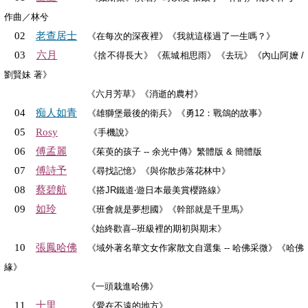
作曲／林兮
老查居士
02
《在每次的深夜裡》《我就這樣過了一生嗎？》
六月
03
《捨不得長大》《蕉城相思雨》《去玩》《內山阿嬤 /
劉賢妹 著》
《六月芳草》《消逝的農村》
痴人如青
04
《雄獅堡最後的衛兵》《勇12：戰鴿的故事》
05
Rosy
《手機說》
傅孟麗
06
《茱萸的孩子 -- 余光中傳》繁體版 & 簡體版
傅詩予
07
《尋找記憶》《與你散步落花林中》
蔡碧航
08
《搭JR鐵道‧遊日本最美賞櫻路線》
如玲
09
《班會就是夢想國》《幹部就是千里馬》
《始終歡喜--班級裡的期初與期末》
張鳳哈佛
10
《域外著名華文女作家散文自選集 -- 哈佛采微》《哈佛
緣》
《一頭栽進哈佛》
十里
11
《愛在不遠的地方》