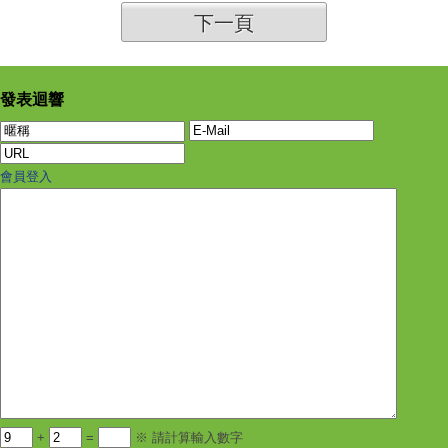
下一頁
發表迴響
會員登入
+
=
※ 請計算輸入數字