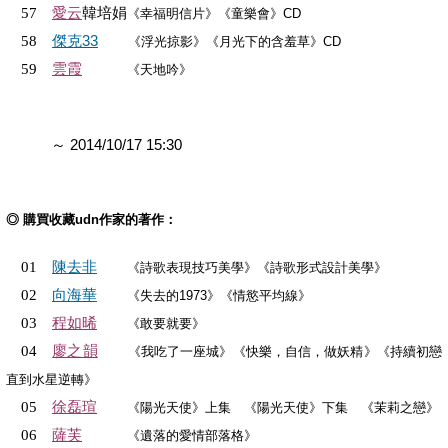
愛云
韓培娟
57
《幸福明信片》《童樂會》CD
傑克33
58
《浮光掠影》《月光下的含羞草》CD
雲霞
59
《天地吟》
～ 2014/10/17 15:30
◎ 購買收藏udn作家的著作：
陳去非
01
《詩歌表現技巧美學》《詩歌形式設計美學》
向海華
02
《失去的1973》《情慾平均線》
程如晞
03
《敢要就要》
廖之韻
04
《我吃了一座城》《快樂，自信，做妖精》《持續初戀
直到水星逆轉》
徐磊瑄
05
《陽光天使》上集 《陽光天使》下集 《茉莉之戀》
薩芙
06
《遺落的愛情部落格》