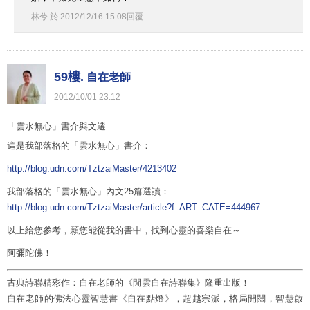
林兮
於
2012
/
12
/
16
15
:
08
回覆
59樓.
自在老師
2012
/
10
/
01
23
:
12
「雲水無心」書介與文選
這是我部落格的「雲水無心」書介：
http://blog.udn.com/TztzaiMaster/4213402
我部落格的「雲水無心」內文25篇選讀：
http://blog.udn.com/TztzaiMaster/article?f_ART_CATE=444967
以上給您參考，願您能從我的書中，找到心靈的喜樂自在～
阿彌陀佛！
古典詩聯精彩作：自在老師的《閒雲自在詩聯集》隆重出版！
自在老師的佛法心靈智慧書《自在點燈》，超越宗派，格局開闊，智慧啟