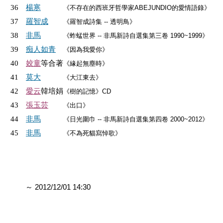
楊寒
36
《不存在的西班牙哲學家ABEJUNDIO的愛情語錄》
羅智成
37
《羅智成詩集 -- 透明鳥》
非馬
38
《蚱蜢世界 -- 非馬新詩自選集第三卷 1990~1999》
痴人如青
39
《因為我愛你》
姣童
等合著
40
《緣起無塵時》
莫大
41
《大江東去》
愛云
韓培娟
42
《樹的記憶》CD
張玉芸
43
《出口》
非馬
44
《日光圍巾 -- 非馬新詩自選集第四卷 2000~2012》
非馬
45
《不為死貓寫悼歌》
～ 2012/12/01 14:30