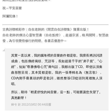
祝～平安喜樂
阿彌陀佛！
古典詩聯精彩作：自在老師的《閒雲自在詩聯集》隆重出版！
自在老師的佛法心靈智慧書《自在點燈》，超越宗派，格局開闊，智慧啟
發，為引領覺悟修行的明燈。各書店優惠中～
其實一直以來，我的腦海裡的音樂創作都是歌。我擅長將詩詞譜
成曲，包括佛經偈頌、咒語等，長如超過千字的"弟子規"、"心
經"，短如"尊勝佛母心咒"兩句話，我都出版了CD。即使以演奏
曲形態呈現，其本質都是歌。我的一張專輯名為《無言歌》，
CD內附手冊裏頭的即是歌詞，雖然整張CD從頭到尾都無人演
唱。
所以，期待「輕柔舒悅的純音樂」這一點，可能要讓您失望了。
真抱歉呀！
林兮
於
2012
/
10
/
02
00
:
44
回覆