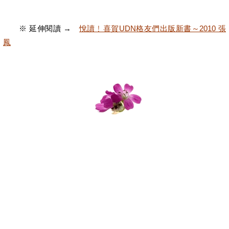
※ 延伸閱讀 →
悅讀﹗喜賀UDN格友們出版新書～2010 張
鳳