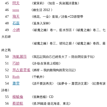
問天
45
《紫茉莉》《知音 -- 吳淑麗詩選集》
46
susu
《繪生活 2012 》
飛天
47
《桃花。一朵》套裝／詩集+CD原聲帶
石蕊
48
《返身入深林》
小娉
49
《破魔之鑰》卷一。藍水預言 /《破魔之鑰》卷二。七
大石碑
《破魔之鑰》卷三。琥珀之眼 /《破魔之鑰》卷四。最
終之戰
淘氣麗莎
50
《我忘記我自己已經長大了 -- 陪自閉症孩子玩》
巧妙
51
《詩‧臥在筆肩上唱歌》
拜占庭雲雀
52
《媽呀 -- 我的雞飛狗跳育兒日記》
53
Ruth
《千帆外》
蕭雲
54
《請不要說再見》《如夢令 -- 蕭雲詩文選》《紅塵有淚
詩卷》
楊毓倫
55
《笛舞悠楊》CD
蔡碧航
56
《搭JR鐵道‧遊北海道、東北》