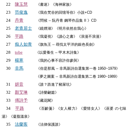
陳玉慧
22
《書迷》《海神家族》
范俊逸
23
《我在梵谷的回憶等你》小說+CD
丹青
24
《問候 -- 阮丹青 鋼琴作品集 II 》CD
老查居士
25
《鏡煙湖》《明月依然在我心》
平路
26
《我凝視》《讀心之書》《浪漫不浪漫》
痴人如青
27
《旗魚王 -- 尋找太平洋的銀色長劍》
28
tobe
《以愛養生 -- 甲木木詩集》
楊寒
29
《我的心事不容許你參與》
非馬
30
《你是那風 -- 非馬新詩自選集第一卷 1950~1979》
《夢之圖案 -- 非馬新詩自選集第二卷 1980~1989》
妍音
31
《誰？跌進了豬屎坑》
顏艾琳
32
《詩樂翩篇》
傅詩予
33
《藏花閣》
平路
34
《百齡箋》《女人權力》《愛情女人》《巫婆 の七味
湯》《凝脂溫泉》
法蘭客
35
《法律保護誰》