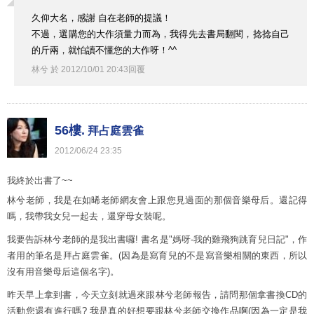
久仰大名，感謝 自在老師的提議！
不過，選購您的大作須量力而為，我得先去書局翻閱，捻捻自己
的斤兩，就怕讀不懂您的大作呀！^^
林兮
於
2012
/
10
/
01
20
:
43
回覆
56樓.
拜占庭雲雀
2012
/
06
/
24
23
:
35
我終於出書了~~
林兮老師，我是在如晞老師網友會上跟您見過面的那個音樂母后。還記得
嗎，我帶我女兒一起去，還穿母女裝呢。
我要告訴林兮老師的是我出書囉! 書名是"媽呀-我的雞飛狗跳育兒日記"，作
者用的筆名是拜占庭雲雀。(因為是寫育兒的不是寫音樂相關的東西，所以
沒有用音樂母后這個名字)。
昨天早上拿到書，今天立刻就過來跟林兮老師報告，請問那個拿書換CD的
活動您還有進行嗎? 我是真的好想要跟林兮老師交換作品啊(因為一定是我