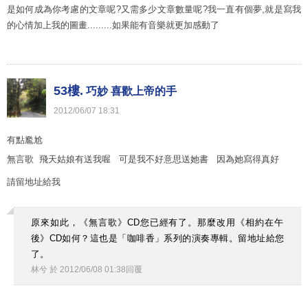
是如何成為你考慮的文章呢?又需多少文章數量呢?我一直有個夢,就是寫我
的心情加上我的圖畫.........如果能有音樂就更加感動了
53樓.
巧妙 喜歡上帝的手
2012
/
06
/
07
18
:
31
有點尷尬
無言歌 飛天姑娘有送我喔 可是我不好意思送她書 因為她寫得真好
請留地址給我
原來如此，《無言歌》CD您已經有了。那麼改用《相約在午
後》CD如何？這也是「咖啡香」系列的演奏專輯。留地址給您
了。
林兮
於
2012
/
06
/
08
01
:
38
回覆