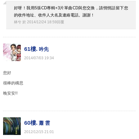
好呀！我用5張CD專輯+3片單曲CD與您交換，請悄悄話留下您
的收件地址、收件人大名及連絡電話。謝謝！
林兮
於
2014
/
12
/
24
18
:
59
回覆
61樓.
吟先
2014
/
07
/
03
19
:
34
您好
很棒的構思
晚安安!!
60樓.
蕭 雲
2012
/
12
/
15
21
:
01