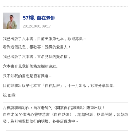
57樓.
自在老師
2012
/
10
/
01
09
:
17
我已出版了六本書，目前出版第七本，歡迎募集～
看到這個訊息，很歡喜！難得的愛書人！
我已出版了六本書，書名見我的簽名檔，
六本書介見我部落格左欄的連結。
只不知我的書您是否有興趣～
目前即將出版第七本書「自在點燈」，十一月出版，歡迎分享募集。
祝 如意
古典詩聯精彩作：自在老師的《閒雲自在詩聯集》隆重出版！
自在老師的佛法心靈智慧書《自在點燈》，超越宗派，格局開闊，智慧啟
發，為引領覺悟修行的明燈。各書店優惠中～