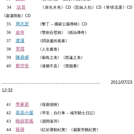
法音
34
《湖光水色》CD《思絲入扣》CD《箏情流露》CD
《簫瀟雨歇》CD
周志宏
35
《
墾丁 -- 國家公園專輯》CD
金伶
36
《雙劍合璧錄》《紙仙傳奇》
渡溪
37
《悶葫蘆的風暴》
雲霞
38
《人生畫卷》
陳鼎盛
39
《菊島之美》《西瀛之美》
蔡岱安
40
《過猶不及》《黑鬚番》
………………………………………………………… 2011/07/23
12:32
李家若
41
《母親憶映》
茶花小屋
42
《早安，自行車 -- 城市騎士日記》
曉妏荷風
43
《眉間落羽》
筱蒨
44
《紅衫運動紀實》《扁案旁聽紀實》