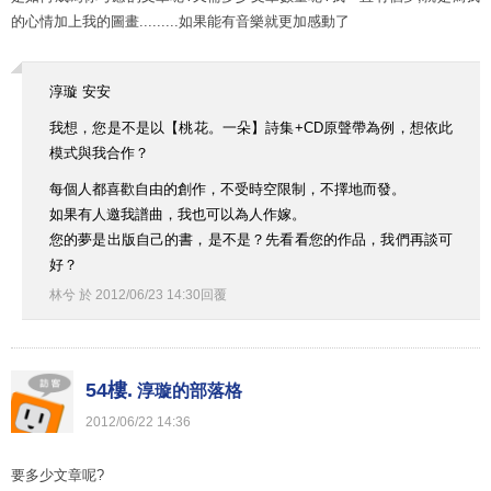
的心情加上我的圖畫.........如果能有音樂就更加感動了
淳璇 安安
我想，您是不是以【桃花。一朵】詩集+CD原聲帶為例，想依此
模式與我合作？
每個人都喜歡自由的創作，不受時空限制，不擇地而發。
如果有人邀我譜曲，我也可以為人作嫁。
您的夢是出版自己的書，是不是？先看看您的作品，我們再談可
好？
林兮
於
2012
/
06
/
23
14
:
30
回覆
54樓.
淳璇的部落格
2012
/
06
/
22
14
:
36
要多少文章呢?