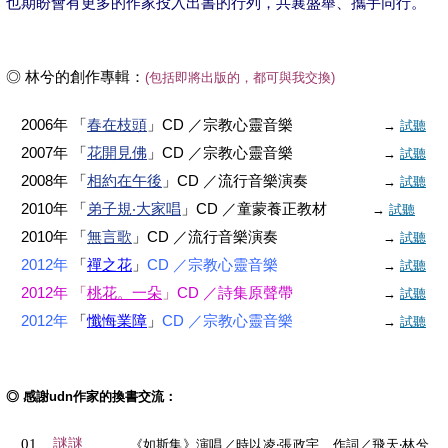
也期盼會有更多的作家投入出書的行列，共襄盛舉、攜手同行。
◎ 林兮的創作專輯：
(包括即將出版的，都可與我交換)
2006年 「
春在枝頭
」CD ／宗教心靈音樂
→
試聽
2007年 「
花開見佛
」CD ／宗教心靈音樂
→
試聽
2008年 「
相約在午後
」CD ／流行音樂演奏
→
試聽
2010年 「
弟子規‧大家唱
」CD ／童蒙養正教材
→
試聽
2010年 「
無言歌
」CD ／流行音樂演奏
→
試聽
2012年
「
禪之花
」
CD ／宗教心靈音樂
→
試聽
2012年
「
桃花。一朵
」
CD ／詩集原聲帶
→
試聽
2012年
「
懺悔業障
」
CD ／宗教心靈音樂
→
試聽
◎ 感謝udn作家的換書交流：
謎謎
01
《如斯集》演唱／時以凌‧張政宇 作詞／飛天‧林兮