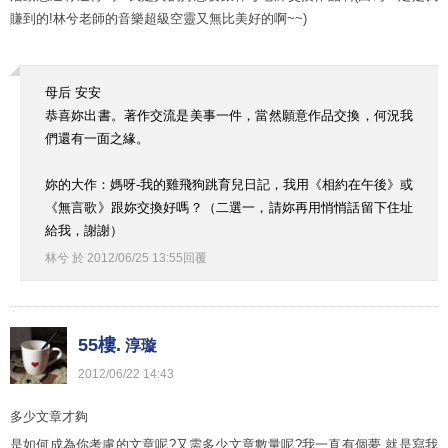
賺到的!林兮老師的音樂超級空靈又無比美好的啊~~)
母后 安安
恭喜妳出書。著作交流是美事一件，當然願意作品交換，何況我
們還有一面之緣。
妳的大作：媽呀-我的雞飛狗跳育兒日記，我用《相約在午後》或
《無言歌》跟妳交換好嗎？（二選一，請妳再用悄悄話留下住址
給我，謝謝）
林兮
於
2012
/
06
/
25
13
:
55
回覆
55樓.
淳璇
2012
/
06
/
22
14
:
43
多少文章才夠
是如何成為你考慮的文章呢?又需多少文章數量呢?我一直有個夢,就是寫我