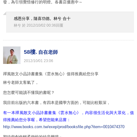
發，為引領覺悟修行的明燈。各書店優惠中～
感恩分享，隨喜功德。林兮 合十
林兮
於
2012
/
10
/
02
00
:
36
回覆
58樓.
自在老師
2012
/
10
/
01
23
:
06
禪風散文小品詩書畫集《雲水無心》值得推薦給您分享
林兮老師太客氣了，
您怎麼可能讀不懂我的書呢？
我目前出版的六本書，有四本是國學方面的，可能比較艱深，
有一本禪風散文小品詩書畫集《雲水無心》，內容很生活化與大眾化，值
得推薦給您分享喔，希望您能來品嘗：
http://www.books.com.tw/exep/prod/booksfile.php?item=0010474370
期待您創作輕柔舒悅的純音樂唷～