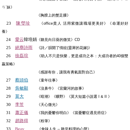
ㄢˊ妹》
《胸膛上的蟹足腫》
陳瑩珍
23
《office貴人 活用紫微讓職場更美好》《命運好好
養》
愛云
韓培娟
24
《聽見向日葵的微笑》CD
絕塵詩雨
25
《詩／韻開了情紋(靈犀的花嫁)》
徐磊瑄
26
《助人不只是快樂，更是成功之本：大成功者的40個雙
贏策略》
《感謝有你，讓我有勇氣面對自己》
蔡頭伯
27
《童年往事》
吳敏顯
28
《沒鼻牛》《宜蘭河的故事》
莫大
29
《暗潮》《曠野》《莫大短篇小說選 I & II 》
李笠
30
《天心微光》
蕭正儀
31
《我的憂鬱你明白》《當憂鬱症遇見癌症》
趙路得
32
《粉筆》
33
Beav
《食味人生 -- 聽見料理的心聲》