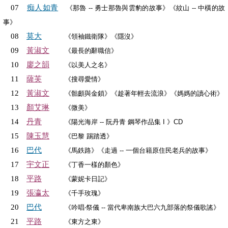
痴人如青
07
《那魯 -- 勇士那魯與雲豹的故事》《紋山 -- 中橫的故
事》
莫大
08
《領袖鐵衛隊》《隱沒》
黃淑文
09
《最長的辭職信》
廖之韻
10
《以美人之名》
薩芙
11
《搜尋愛情》
黃淑文
12
《骷顱與金鎖》《趁著年輕去流浪》《媽媽的讀心術》
顏艾琳
13
《微美》
丹青
14
《陽光海岸 -- 阮丹青 鋼琴作品集 I 》CD
陳玉慧
15
《巴黎 踢踏透》
巴代
16
《馬鉄路》《走過 -- 一個台籍原住民老兵的故事》
宇文正
17
《丁香一樣的顏色》
平路
18
《蒙妮卡日記》
張瀛太
19
《千手玫瑰》
巴代
20
《吟唱‧祭儀 -- 當代卑南族大巴六九部落的祭儀歌謠》
平路
21
《東方之東》