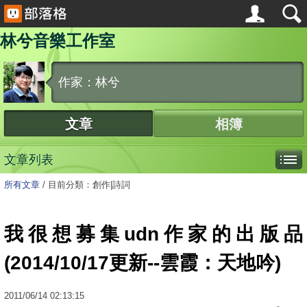
林兮音樂工作室
作家：林兮
文章
相簿
文章列表
所有文章
/
目前分類：創作|詩詞
我很想募集udn作家的出版品
(2014/10/17更新--雲霞：天地吟)
2011
/
06
/
14
02:13:15