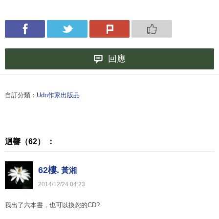
回應
自訂分類：
Udn作家出版品
迴響（62） ：
62樓.
黃湘
2014
/
12
/
24
04
:
23
我出了六本書，也可以換您的CD?