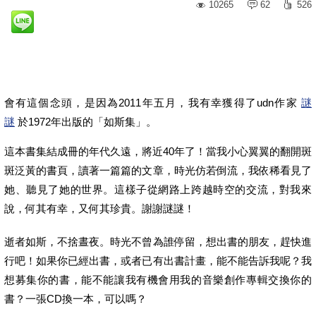
10265
62
526
會有這個念頭，是因為2011年五月，我有幸獲得了udn作家
謎
謎
於1972年出版的「如斯集」。
這本書集結成冊的年代久遠，將近40年了！當我小心翼翼的翻開斑
斑泛黃的書頁，讀著一篇篇的文章，時光仿若倒流，我依稀看見了
她、聽見了她的世界。這樣子從網路上跨越時空的交流，對我來
說，何其有幸，又何其珍貴。謝謝謎謎！
逝者如斯，不捨晝夜。時光不曾為誰停留，想出書的朋友，趕快進
行吧！如果你已經出書，或者已有出書計畫，能不能告訴我呢？我
想募集你的書，能不能讓我有機會用我的音樂創作專輯交換你的
書？一張CD換一本，可以嗎？