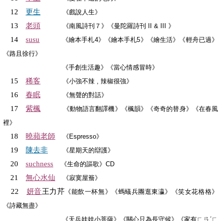
更生
12
《戲說人生》
老頭
13
《南風詩刊７》《曼陀羅詩刊 II & III 》
14
susu
《繪本手札4》《繪本手札5》《繪生活》《輕舟已過》
《路且徐行》
《手創生活趣》《當心情感冒時》
稀客
15
《小強不辣 , 辣椒很強》
春眠
16
《無聲的對話》
紫楓
17
《動物語言翻譯機》《楓韻》《奇奇的替身》《在春風
裡》
曉蘋老師
18
《Espresso》
陳去非
19
《星期天的辯護》
20
suchness
《生命的謳歌》CD
無心水仙
21
《寂寞屋簷》
妍音
王力芹
22
《能飲一杯無》《螞蟻兵團逛東瀛》《笑女花格格》
《詩藏無盡》
《天兵娃娃小菩薩》《關心只為長守候》《家有ㄈㄢˊㄈ