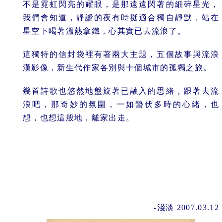
不是霓虹閃亮的耀眼，是那遠遠閃著的細碎星光，
我們會知道，靜謐的夜有時挺適合獨自靜默，站在
星空下喝著溫熱拿鐵，心其實已去流浪了。
這獨特的信封袋裡有著兩大主題，五個故事與流浪
漢影像，新生代作家各別與十個城市的孤獨之旅。
幾首詩歌也悠然地盤旋著已融入的思緒，跟著去流
浪吧，那奇妙的氛圍，一如蟄伏多時的心緒，也
想，也想這般地，離家出走。
.
.
.
-淺淡 2007.03.12