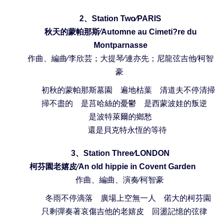
2
、
Station Two∕PARIS
秋天的蒙帕那斯
∕Automne au Cimeti?re du
Montparnasse
作曲、編曲
∕
李欣芸；大提琴
∕
連亦先；尼龍弦吉他
∕
柯智
豪
初秋的蒙帕那斯墓園 遍地枯葉 清道夫不停清掃
掃不盡的 是莒哈絲的憂鬱 是西蒙波娃的叛逆
是波特萊爾的鄉愁
還是貝克特永恆的等待
3
、
Station Three∕LONDON
柯芬園老嬉皮
∕An old hippie in Covent Garden
作曲、編曲、演奏
∕
柯智豪
冬雨不停滴落 廣場上空無一人 偌大的柯芬園
只剩彈奏著哀傷吉他的老嬉皮 回盪記憶的弦律