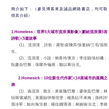
簡介如下：（參見博客來及誠品網路書店，均可取
得其介紹）
1.Homeless
：世界
5
大城市流浪漢影像
╳
獻給流浪漢
5
首
詩歌
╳
5
篇故事
(1)
、流浪漢．詩歌：羅智成
∕
陳昇
∕
張曼娟
∕
三毛
∕
張雨
生。
(2)
、流浪漢．小說：賴香吟
∕
東京；李佳穎
∕
洛杉磯；
阮慶岳
∕
巴黎；張耀升
∕
倫敦；駱以軍
∕
台北。
2.Homesick
：
10
位新生代作家
╳
10
座城市的孤獨之
旅
(1)
、偽流浪．散文：黃俊隆
∕
巴黎；廖偉棠
∕
巴黎；林
怡翠
∕
索威托；黃麗如
∕
伊斯坦堡；楊美紅
∕
不來梅；孫梓評
∕
翡冷翠；鯨向海
∕
京都；楊佳嫻
∕
香港；林婉瑜
∕
台北；李維