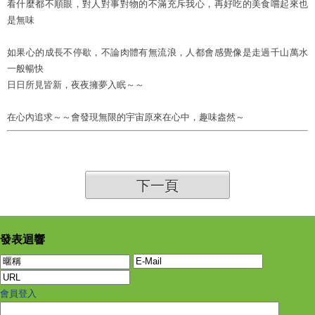
看什麼都不順眼，對人對事對物的不滿充斥我心，再好吃的美食嚐起來也
是無味
如果心的成長不停歇，不論肉體有無流浪，人都會感覺像是走過千山萬水
一般暢快
日日所見皆新，夜夜擁夢入眠～～
在心內追求～～會發現無限的宇宙原來在心中，趣味盎然～
下一頁
發表迴響
會員登入