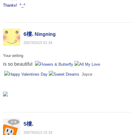
Thanks! ^_^
6樓.
Ningning
2007
/
03
/
15
01
:
34
Your writing
is so beautiful
Joyce
5樓.
2007
/
03
/
13
15
:
16