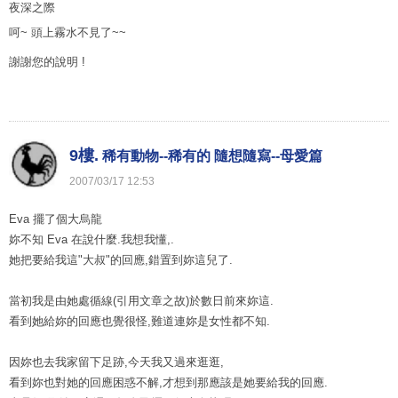
夜深之際
呵~ 頭上霧水不見了~~
謝謝您的說明 !
9樓.
稀有動物--稀有的 隨想隨寫--母愛篇
2007
/
03
/
17
12
:
53
Eva 擺了個大烏龍
妳不知 Eva 在說什麼.我想我懂,.
她把要給我這"大叔"的回應,錯置到妳這兒了.
當初我是由她處循線(引用文章之故)於數日前來妳這.
看到她給妳的回應也覺很怪,難道連妳是女性都不知.
因妳也去我家留下足跡,今天我又過來逛逛,
看到妳也對她的回應困惑不解,才想到那應該是她要給我的回應.