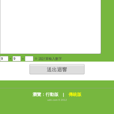
+
=
※ 請計算輸入數字
送出迴響
瀏覽：
行動版
|
傳統版
udn.com © 2012