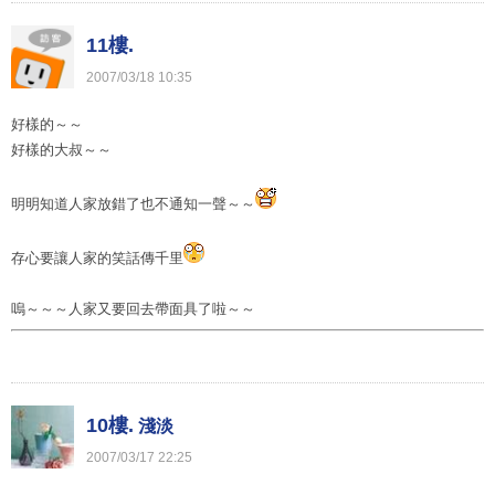
11樓.
2007
/
03
/
18
10
:
35
好樣的～～
好樣的大叔～～
明明知道人家放錯了也不通知一聲～～
存心要讓人家的笑話傳千里
嗚～～～人家又要回去帶面具了啦～～
10樓.
淺淡
2007
/
03
/
17
22
:
25