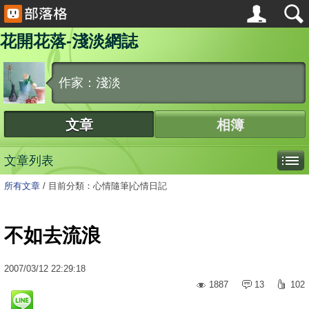
花開花落-淺淡網誌
作家：淺淡
文章
相簿
文章列表
所有文章
/
目前分類：心情隨筆|心情日記
不如去流浪
2007
/
03
/
12
22:29:18
1887
13
102