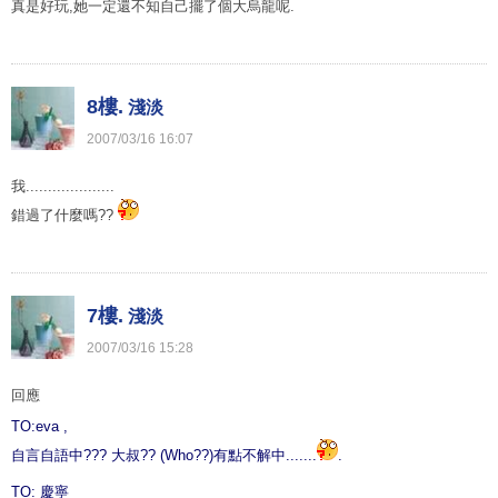
真是好玩,她一定還不知自己擺了個大烏龍呢.
8樓.
淺淡
2007
/
03
/
16
16
:
07
我....................
錯過了什麼嗎??
7樓.
淺淡
2007
/
03
/
16
15
:
28
回應
TO:eva ,
自言自語中??? 大叔?? (Who??)有點不解中.......
.
TO: 慶寧