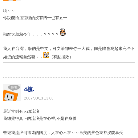
嘻～～
你說能悟這道理的沒有四十也有五十
那麼大叔您今年．．．？？？？
我人在台灣，學的是中文，可文筆卻差你一大截，同是體會寫起來完全不
如您的流暢自然囉～～
（有點挫敗）
4樓.
2007
/
03
/
13
13
:
08
最近常到有人想流浪
我總覺得真正的流浪是在心裡,不是在身體
曾經我流浪到遙遠的國度，人在心不在～～再美的景色我都沒能享受