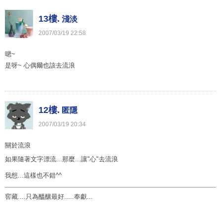
13樓.
淺淡
2007
/
03
/
19
22
:
58
嗯~
是呀~ 心偶爾也該去流浪
12樓.
匿隱
2007
/
03
/
19
20
:
34
關於流浪
如果隨著文字漂流...那麼...讓"心"去流浪
我想...這樣也不錯^^
窖藏....只為醞釀最好.....奉獻...