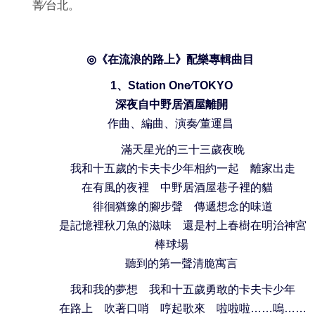
菁
∕
台北。
◎
《在流浪的路上》配樂專輯曲目
1
、
Station One∕TOKYO
深夜自中野居酒屋離開
作曲、編曲、演奏
∕
董運昌
滿天星光的三十三歲夜晚
我和十五歲的卡夫卡少年相約一起 離家出走
在有風的夜裡 中野居酒屋巷子裡的貓
徘徊猶豫的腳步聲 傳遞想念的味道
是記憶裡秋刀魚的滋味 還是村上春樹在明治神宮
棒球場
聽到的第一聲清脆寓言
我和我的夢想 我和十五歲勇敢的卡夫卡少年
在路上 吹著口哨 哼起歌來 啦啦啦
……
嗚
……