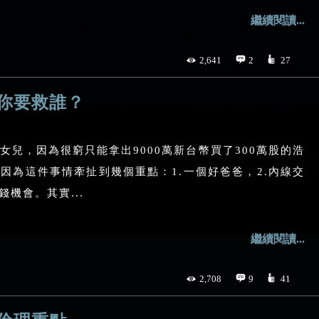
繼續閱讀...
2,641
2
27
你要救誰？
女兒，因為很窮只能拿出9000萬新台幣買了300萬股的浩
因為這件事情牽扯到幾個重點：1.一個好爸爸，2.內線交
機會。其實...
繼續閱讀...
2,708
9
41