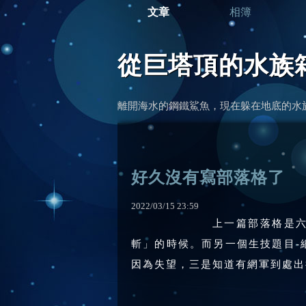
文章
相簿
從巨塔頂的水族
離開海水的鋼鐵鯊魚，現在躲在地底的水
好久沒有寫部落格了
2022
/
03
/
15
23
:
59
上一篇部落格是六
斬」的時候。而另一個生技題目-
因為失望，三是知道有網軍到處出征