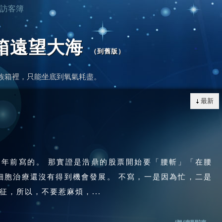
訪客簿
箱遠望大海
（
到舊版
）
族箱裡，只能坐底到氧氣耗盡。
最新
年前寫的。 那實證是浩鼎的股票開始要「腰斬」「在腰
細胞治療還沒有得到機會發展。 不寫，一是因為忙，二是
，所以，不要惹麻煩，...