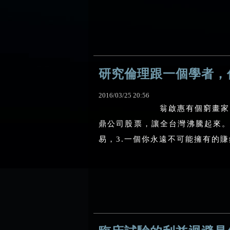
研究倫理跟一個學者，
2016
/
03
/
25
20
:
56
翁啟惠有個窮畫家
鼎公司股票，讓全台灣沸騰起來。
易，3.一個你永遠不可能擁有的賺錢