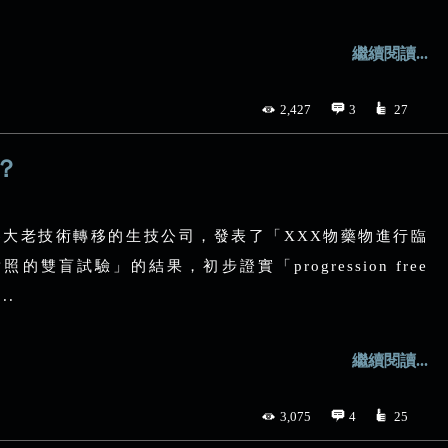
繼續閱讀...
2,427
3
27
？
大老技術轉移的生技公司，發表了「XXX物藥物進行臨
雙盲試驗」的結果，初步證實「progression free
..
繼續閱讀...
3,075
4
25