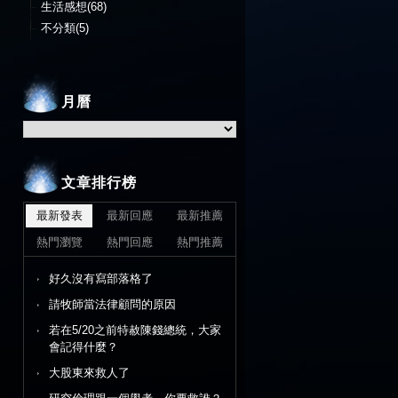
生活感想(68)
不分類(5)
月曆
文章排行榜
最新發表
最新回應
最新推薦
熱門瀏覽
熱門回應
熱門推薦
好久沒有寫部落格了
請牧師當法律顧問的原因
若在5/20之前特赦陳錢總統，大家
會記得什麼？
大股東來救人了