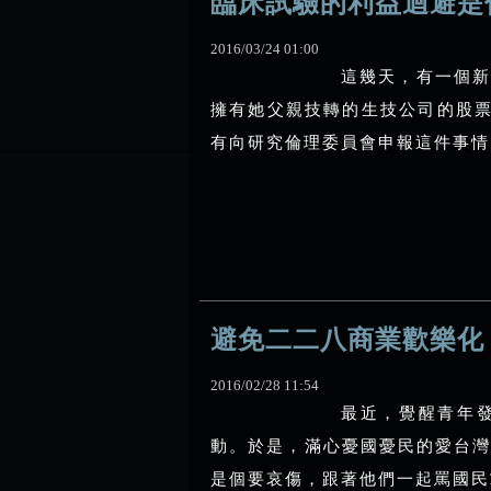
臨床試驗的利益迴避是
2016
/
03
/
24
01
:
00
這幾天，有一個新
擁有她父親技轉的生技公司的股票
有向研究倫理委員會申報這件事情，
避免二二八商業歡樂化
2016
/
02
/
28
11
:
54
最近，覺醒青年
動。於是，滿心憂國憂民的愛台
是個要哀傷，跟著他們一起罵國民黨