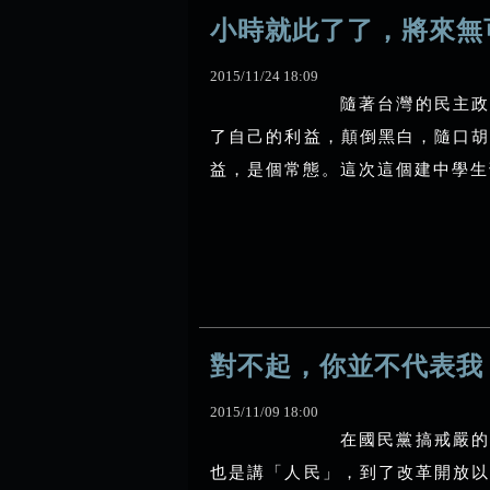
小時就此了了，將來無
2015
/
11
/
24
18
:
09
隨著台灣的民主政
了自己的利益，顛倒黑白，隨口
益，是個常態。這次這個建中學生刊
對不起，你並不代表我
2015
/
11
/
09
18
:
00
在國民黨搞戒嚴的
也是講「人民」，到了改革開放