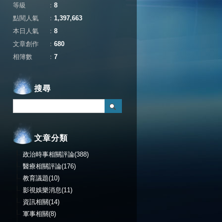
等級
：
8
點閱人氣
：
1,397,663
本日人氣
：
8
文章創作
：
680
相簿數
：
7
搜尋
文章分類
政治時事相關評論(388)
醫療相關評論(176)
教育議題(10)
影視娛樂消息(11)
資訊相關(14)
軍事相關(8)