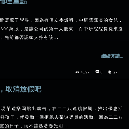
倫理重點
聞震驚了學界，因為有個立委爆料，中研院院長的女兒，
300萬股，是該公司的第十大股東，而中研院院長從來沒
先前都否認家人持有該...
繼續閱讀...
4,597
8
27
，取消放假吧
發現某遊樂園貼出廣告，在二二八連續假期，推出優惠活
灣好孩子，就發動一個拒絕去某遊樂員的活動。因為二二八
的日子，而不該趁著春光明...