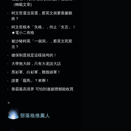
（轉載文章)
柯文哲還沒當選，蔡英文就要垂簾聽
政？
柯文哲根本「失格」，何止「失言」！
★電小二有格
被沙豬柯罵「一個洞」，蔡英文死那
去？
健保制度就是這樣搞垮的！
大學無大師，只有大老說大話
黑衫軍、白衫軍，難脫綠軍！
誰要「罷馬」？來啊！
善霸最高境界 可怕到連媒體都能收買
>
部落格推薦人