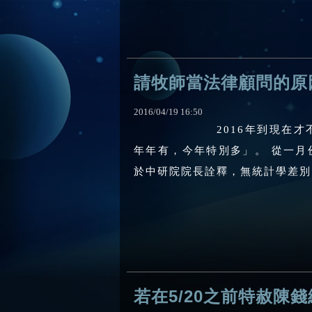
請牧師當法律顧問的原
2016
/
04
/
19
16
:
50
2016年到現在
年年有，今年特別多」。 從一
於中研院院長詮釋，無統計學差別的
若在5/20之前特赦陳