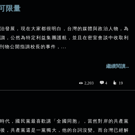
可限量
治發展，現在大家都很明白，台灣的媒體與政治人物，為
胡謅，公然為特定利益集團護航，並且在密室會談中收取利
物公開指謫校長的事件，...
繼續閱讀...
2,203
4
19
時代，國民黨最喜歡講「全國同胞」，當然對岸的共產黨
以後，共產黨還是一黨獨大，他的台詞沒變。而台灣已經解