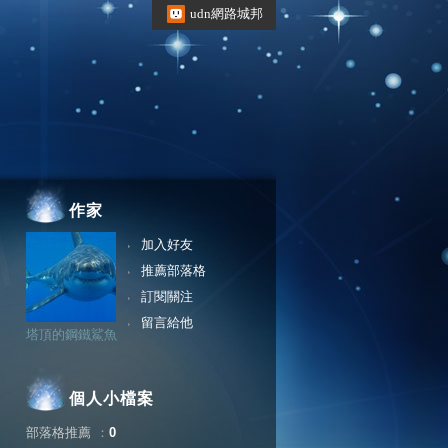
udn網路城邦
作家
加入好友
推薦部落格
訂閱關注
留言給他
塔頂的鋼鐵鯊魚
個人小檔案
部落格推薦
：
0