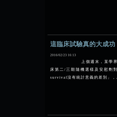
這臨床試驗真的大成功
2016
/
02
/
23
16
:
13
上個週末，某學界
床第二/三期隨機選樣及安慰劑對照的
survival沒有統計意義的差別」，.