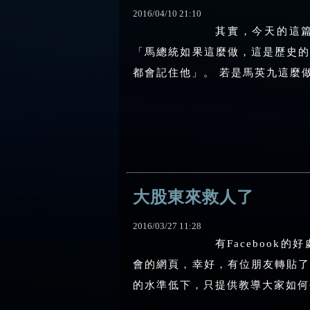
2016
/
04
/
10
21
:
10
其實，今天的這篇
「馬總統如果這麼做，這是歷史
都會記住他」。 若是馬英九這麼做
大股東來救人了
2016
/
03
/
27
11
:
28
有Faceboo
會的網頁，幸好，有位朋友轉貼
的水準低下，只提供教導大家如何硬