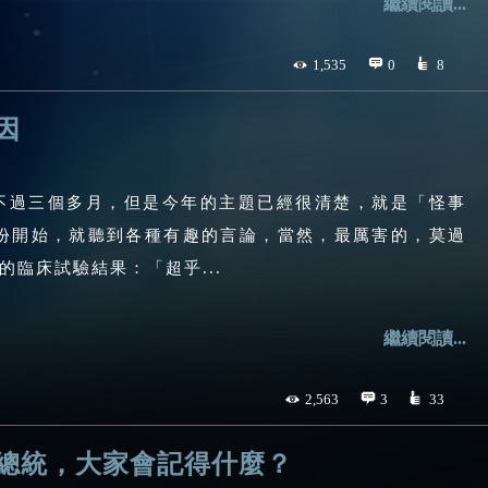
繼續閱讀...
1,535
0
8
因
才不過三個多月，但是今年的主題已經很清楚，就是「怪事
月份開始，就聽到各種有趣的言論，當然，最厲害的，莫過
臨床試驗結果：「超乎...
繼續閱讀...
2,563
3
33
錢總統，大家會記得什麼？