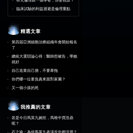
研究倫理跟一個學者，你要救誰？
臨床試驗的利益迴避是倫理重點
精選文章
第四屆亞洲細胞治療組織年會開始報名
了
總統大選辯論心得：醫師想被告，學她
就好
自己造業自己擔，不要牽拖
你們哪一位要負責來面對家屬？
又一個小孩的死
我推薦的文章
若是今日馬英九婉拒，馬唯中買浩鼎
呢？
石之瑜：為何馬英九表演反中都没用？