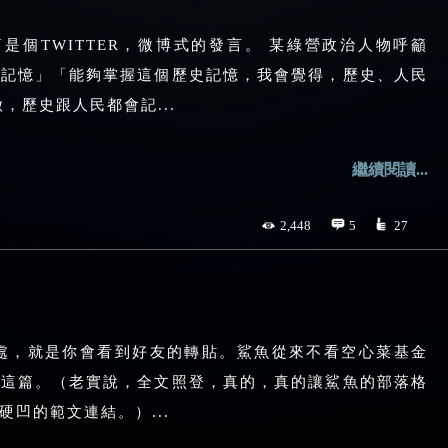
是個TWITTER，微博式的發言。 某綠營政治人物呼籲
的記憶」「能夠掌握這個歷史記憶，我會覺得，歷史、人民
，歷史跟人民都會記...
繼續閱讀...
2,448
5
27
k的好處，就是你會看到好友的轉貼。鯊魚從來不看空心菜基金
了這篇。（老實說，全文照登，真的，真的讓鯊魚的部落格
凹的範文連結。）...