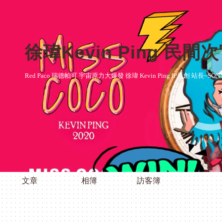
徐瑋Kevin Ping 民間
Red Paco 瑞德帕可 宇宙原力大爆發 徐瑋 Kevin Ping IP原創 站長~SON
文章
相簿
訪客簿