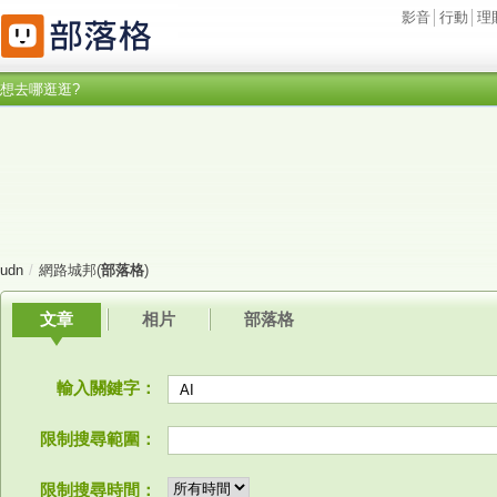
影音
│
行動
│
理
想去哪逛逛?
udn
/
網路城邦(
部落格
)
文章
相片
部落格
輸入關鍵字：
限制搜尋範圍：
限制搜尋時間：