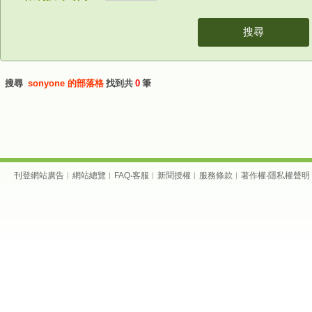
搜尋
搜尋
sonyone
的部落格
找到共
0
筆
刊登網站廣告
︱
網站總覽
︱
FAQ
‧
客服
︱
新聞授權
︱
服務條款
︱
著作權
‧
隱私權聲明