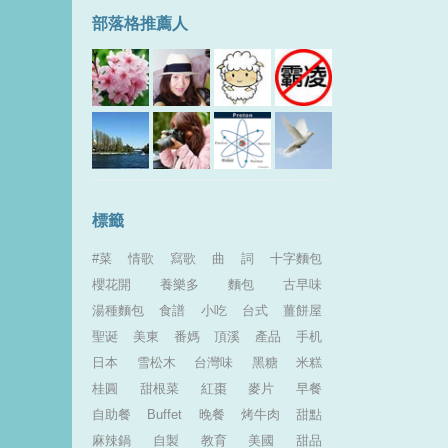
部落格推薦人
標籤
#菜
情歌
寫歌
曲
詞
十字麵包
櫻花開
養樂多
麵包
古早味
湯種麵包
食譜
小吃
台式
薑餅屋
聖诞
美東
番媽
頂溪
產品
手机
日本
雪松木
台灣味
黑糖
米糕
桂圓
甜根菜
紅棗
麥片
早餐
自助餐
Buffet
晚餐
烤牛肉
甜點
麻辣鍋
自製
教育
美國
甜品