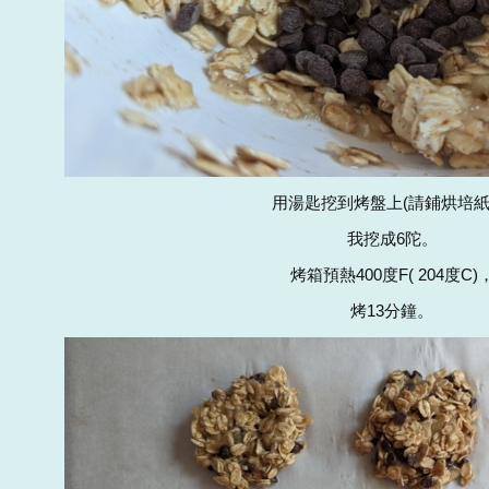
用湯匙挖到烤盤上(請鋪烘培紙
我挖成6陀。
烤箱預熱400度F( 204度C)
烤13分鐘。