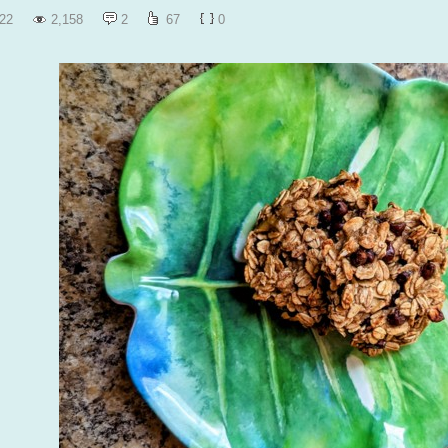
22
2,158
2
67
0