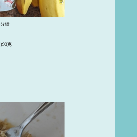
8分鐘
s)90克
，
。