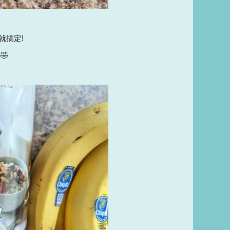
就搞定!
🤣