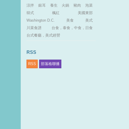
涼拌
銀耳
養生
火鍋
豬肉
泡菜
韓式
楓紅
美國東部
Washington D.C.
美食
美式
川菜食譜
台食，泰食，中食，日食
台式餐廳，美式經營
RSS
RSS
部落格聯播