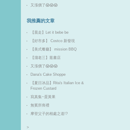
又漲價了😱😱😱
我推薦的文章
【晨走】Let it bebe be
【好市多】 Costco 新發現
【美式餐廳】 mission BBQ
【溜老三】逛書店
又漲價了😱😱😱
Dana's Cake Shoppe
【夏日冰品】Rita's Italian Ice &
Frozen Custard
寫真集~蛋黃果
無賓所喪禮
摩登父子的相處之道!?
>