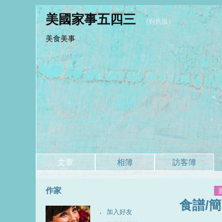
美國家事五四三
（
到舊版
）
美食美事
文章
相簿
訪客簿
作家
食譜/
加入好友