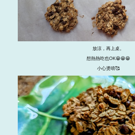
放涼，再上桌。
想熱熱吃也OK😁😁😁
小心燙唷🥰