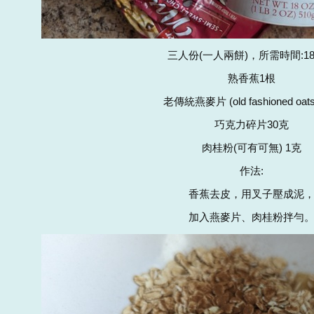
三人份(一人兩餅)，所需時間:1
熟香蕉1根
老傳統燕麥片 (old fashioned oat
巧克力碎片30克
肉桂粉(可有可無) 1克
作法:
香蕉去皮，用叉子壓成泥
加入燕麥片、肉桂粉拌勻