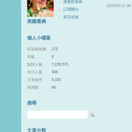
推薦部落格
2023
/
05
/
11
08
:
訂閱關注
留言給他
美國番媽
個人小檔案
部落格推薦
：
172
等級
：
8
點閱人氣
：
7,039,571
本日人氣
：
508
文章創作
：
5,183
相簿數
：
60
搜尋
文章分類