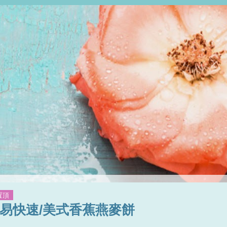
置頂
簡易快速/美式香蕉燕麥餅