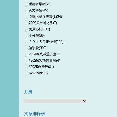
番媽音樂網(28)
英文學習(45)
吃喝玩樂在美東(1234)
2009瘋台灣之旅(7)
美東心情(237)
不分類(86)
２０１５美東心情(114)
給摯愛(302)
2024歐八減重計畫(2)
#2025DC旅遊資訊(4)
#2025台灣行(81)
New node(0)
月曆
文章排行榜