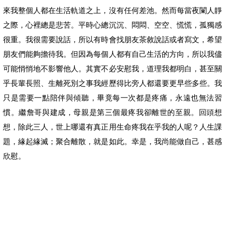
來我整個人都在生活軌道之上，沒有任何差池。然而每當夜闌人靜
之際，心裡總是悲苦。平時心總沉沉、悶悶、空空、慌慌，孤獨感
很重。我很需要說話，所以有時會找朋友茶敘說話或者寫文，希望
朋友們能夠擔待我。但因為每個人都有自己生活的方向，所以我儘
可能悄悄地不影響他人。其實不必安慰我，道理我都明白，甚至關
乎長輩長照、生離死別之事我經歷得比旁人都還要更早些多些。我
只是需要一點陪伴與傾聽，畢竟每一次都是疼痛，永遠也無法習
慣。繼詹哥與建成，母親是第三個最疼我卻離世的至親。回頭想
想，除此三人，世上哪還有真正用生命疼我在乎我的人呢？人生課
題，緣起緣滅；聚合離散，就是如此。幸是，我尚能做自己，甚感
欣慰。