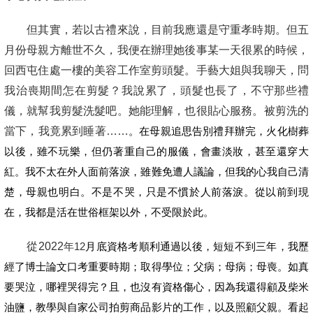
但其實，若以古禮來說，目前我應還是守重孝時期。但五
月份母親方離世不久，我便在辦理她後事某一天很累的時候，
回西屯住處一樓的美容工作室剪頭髮。手藝大姐與我聊天，問
我治喪期間怎在剪髮？我說累了，頭髮也長了，不守那些禮
儀，就幫我剪髮洗髮吧。她能理解，也很貼心服務。被剪洗的
當下，我竟累到睡著……
。在母親追思告別禮拜辦完，火化樹葬
以後，雖不玩樂，但仍著重自己的服儀，會畫淡妝，甚至還穿大
紅。我不太在外人面前落淚，雖難免遭人議論，但我的心我自己清
楚，母親也明白。不是不哭，只是不慣於人前落淚。從以前到現
在，我都是活在世俗框架以外，不受限於此。
從2022
年12
月底資格考順利通過以後，短短不到三年，我歷
經了博士論文口考重要時期；取得學位；父病；母病；母喪。如真
要哭泣，哪裡哭得完？且，也沒有資格傷心，因為我還得顧及柴米
油鹽，教學與自家公司拍剪商品影片的工作，以及照顧父親。看起