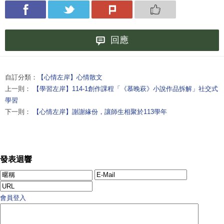
回應
自訂分類：
【心情左岸】心情散文
上一則：
【學習左岸】114-1創作課程「《慕晚萩》小說作品拆解」社交式
學習
下一則：
【心情左岸】謝謝緣份，讓師生相聚於113學年
發表迴響
會員登入