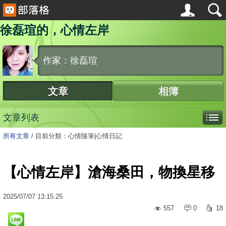
徐磊瑄的，心情左岸
作家：徐磊瑄
文章
相簿
文章列表
所有文章
/
目前分類：心情隨筆|心情日記
【心情左岸】滄海桑田，物換星移
2025
/
07
/
07
13:15:25
557
0
18