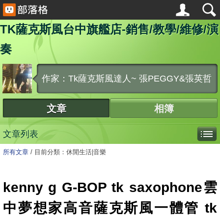
TK薩克斯風台中旗艦店-銷售/教學/維修/演
奏
作家：Tk薩克斯風達人~ 張PEGGY&張英哲
文章
相簿
文章列表
所有文章
/
目前分類：休閒生活|音樂
kenny g G-BOP tk saxophone雲
中夢想家高音薩克斯風一體管 tk