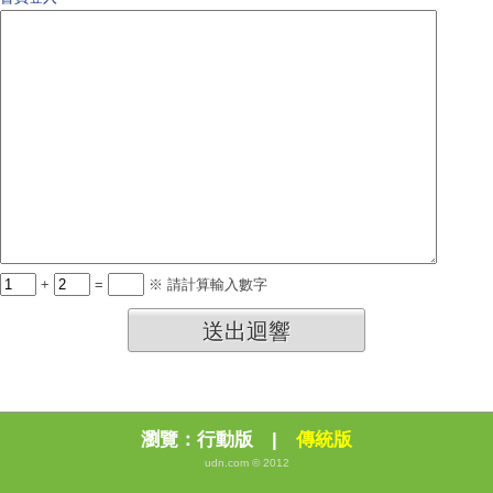
+
=
※ 請計算輸入數字
送出迴響
瀏覽：
行動版
|
傳統版
udn.com © 2012