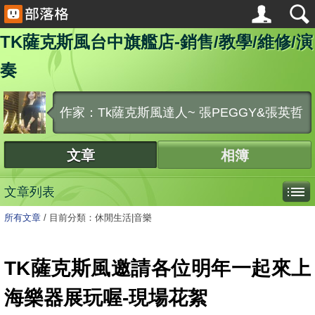
TK薩克斯風台中旗艦店-銷售/教學/維修/演
奏
作家：Tk薩克斯風達人~ 張PEGGY&張英哲
文章
相簿
文章列表
所有文章
/
目前分類：休閒生活|音樂
TK薩克斯風邀請各位明年一起來上
海樂器展玩喔-現場花絮