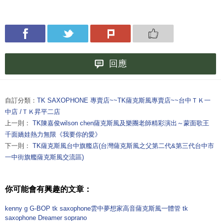
回應
自訂分類：
TK SAXOPHONE 專賣店~~TK薩克斯風專賣店~~台中ＴＫ一
中店 /ＴＫ昇平二店
上一則：
TK陳嘉俊wilson chen薩克斯風及樂團老師精彩演出～蒙面歌王
千面嬌娃熱力無限《我要你的愛》
下一則：
TK薩克斯風台中旗艦店(台灣薩克斯風之父第二代&第三代台中市
一中街旗艦薩克斯風交流區)
你可能會有興趣的文章：
kenny g G-BOP tk saxophone雲中夢想家高音薩克斯風一體管 tk
saxophone Dreamer soprano