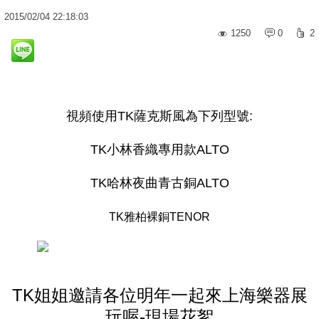
2015
/
02
/
04
22:18:03
1250
0
2
視頻使用TK薩克斯風為下列型號:
TK小林香織專用款ALTO
TK哈林夜曲青古銅ALTO
TK雅柏裸銅TENOR
TK姐姐邀請各位明年一起來上海樂器展
玩喔-現場花絮