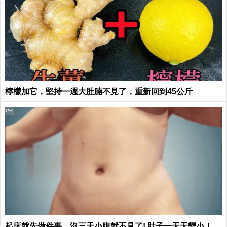
檸檬加它，堅持一週大肚腩不見了，重新回到45公斤
PR
起床就先做件事，沒三天小腹就不見了! 肚子一天天變小！