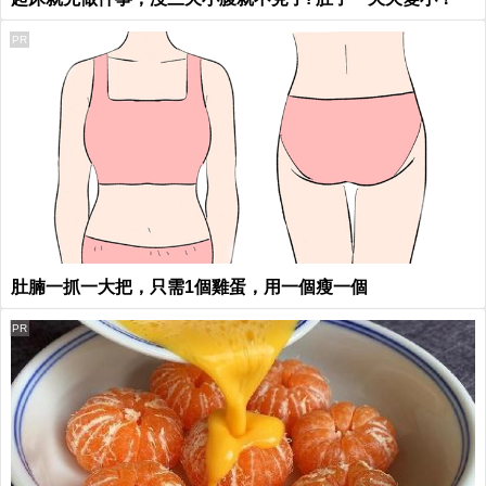
PR
肚腩一抓一大把，只需1個雞蛋，用一個瘦一個
PR