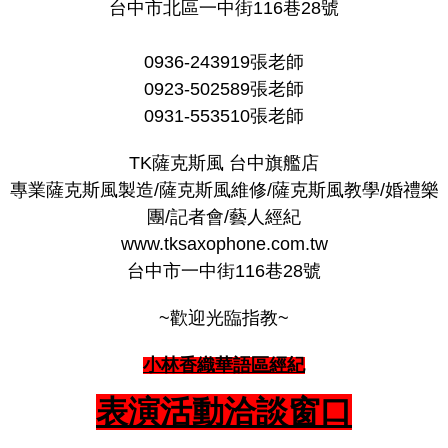
台中市北區一中街116巷28號
0936-243919張老師
0923-502589張老師
0931-553510張老師
TK薩克斯風 台中旗艦店
專業薩克斯風製造/薩克斯風維修/薩克斯風教學/婚禮樂
團/記者會/藝人經紀
www.tksaxophone.com.tw
台中市一中街116巷28號
~歡迎光臨指教~
小林香織華語區經紀
表演活動洽談窗口