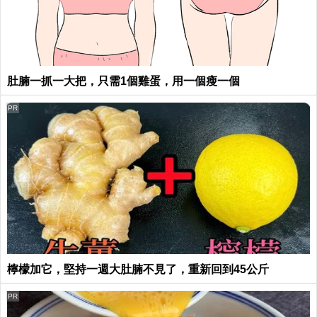
肚腩一抓一大把，只需1個雞蛋，用一個瘦一個
PR
檸檬加它，堅持一週大肚腩不見了，重新回到45公斤
PR