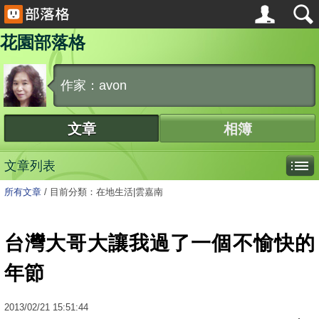
花園部落格
作家：avon
文章
相簿
文章列表
所有文章
/
目前分類：在地生活|雲嘉南
台灣大哥大讓我過了一個不愉快的
年節
2013
/
02
/
21
15:51:44