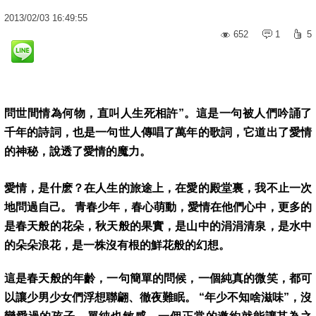
2013
/
02
/
03
16:49:55
652
1
5
問世間情為何物，直叫人生死相許”。這是一句被人們吟誦了
千年的詩詞，也是一句世人傳唱了萬年的歌詞，它道出了愛情
的神秘，說透了愛情的魔力。
愛情，是什麽？在人生的旅途上，在愛的殿堂裏，我不止一次
地問過自己。 青春少年，春心萌動，愛情在他們心中，更多的
是春天般的花朵，秋天般的果實，是山中的涓涓清泉，是水中
的朵朵浪花，是一株沒有根的鮮花般的幻想。
這是春天般的年齡，一句簡單的問候，一個純真的微笑，都可
以讓少男少女們浮想聯翩、徹夜難眠。 “年少不知啥滋味”，沒