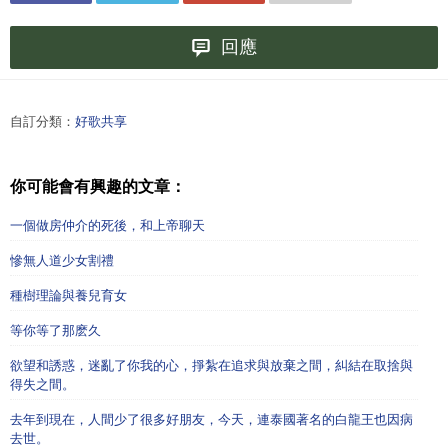
回應
自訂分類：
好歌共享
你可能會有興趣的文章：
一個做房仲介的死後，和上帝聊天
慘無人道少女割禮
種樹理論與養兒育女
等你等了那麽久
欲望和誘惑，迷亂了你我的心，掙紮在追求與放棄之間，糾結在取捨與
得失之間。
去年到現在，人間少了很多好朋友，今天，連泰國著名的白龍王也因病
去世。