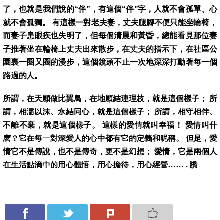
了，也就是我們說的“伴”，有這個“伴”字，人就不會孤單、心
就不會孤獨。 有這樣一對老夫妻，丈夫腿腳不便只能坐輪椅，
而妻子患眼疾也失明了，但每個清晨和黃昏，總能看見那位妻
子推著坐在輪椅上丈夫出來散步，在丈夫的指示下，在社區公
園裏一圈又圈的漫步，這個鏡頭不止一次地深深打動著每一個
路過的人。
所謂，在天願做比翼鳥，在地願結連理枝，就是這個樣子； 所
謂，相濡以沫、永結同心，就是這個樣子； 所謂，相守相伴、
不離不棄，就是這個樣子。 這樣的愛情就叫幸福！ 愛情叫什
麽？它在每一對深愛人的心中都有它的定義和昵稱。 但是，愛
情它不是傳說，也不是傳奇，更不是幻想； 愛情，它是兩個人
在生活點滴中的用心體悟，用心擔待，用心經營…… . 讚