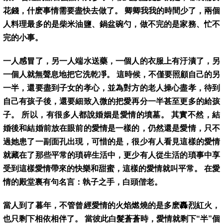
花錢，什麽事情需要盡快去做了。 卿卿我我的時間少了，兩個
人料理最多的是柴米油鹽、鍋盆碗勺，做不完的是家務、忙不
完的小事。
一人感冒了，另一人端水送藥，一個人的衣服上有汙漬了，另
一個人就無聲息地把它洗乾凈。 這時候，不僅要照顧自己的另
一半，還要盡到子女的孝心，並為對方的老人操心盡孝，待到
自己有孩子後，還要細致入微的把愛再分一半甚至更多的給孩
子。 所以，有很多人都說婚姻是愛情的墳墓。 其實不然，結
婚後和結婚前放在眼前的愛情是一樣的，仍然還是愛情，只不
過她患了一副面孔出現，可惜的是，很少有人看見這樣的愛情
就藏在了那些平常的瑣碎生活中，更少有人從生活的瑣事中享
受到這樣愛情帶來的快樂和甜蜜，這樣的愛情就叫平常。 在愛
情的殿堂裏有句名言：執子之手，白頭偕老。
當人到了暮年，不管曾經愛情的火焰燃燒的是多麽轟烈紅火，
也只剩下相依相伴了。 當彼此白髮蒼蒼時，愛情就剩下“半”個