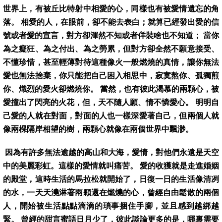
世界上，有被丘比特射中相愛的心，同樣也有被愛情遺忘的角
落。 相愛的人，在眼前，卻不能去表白；就算已經發出愛的信
號或者愛的宣言，對方卻渾然不知或者佯裝啥也不知道； 當你
為之癡狂、為之付出、為之勞累，但對方卻全然不願意接受、
不懂珍惜，甚至輕薄對待這種像火一般燃燒的真情，讓你無法
愛也無法捨棄，你只能把自己困入相思中，寂寞熬你、孤獨煎
你、熾烈的愛火卻燃燒你。 當然，也有彼此渴慕的兩顆心，被
愛撞出了閃亮的火花，但，天不隨人願、情不憐愛心。 明明自
己愛的人就在對面，對面的人也一樣深愛著自己，但兩個人就
像兩棵隔岸相望的樹，兩顆心就像在兩個世界中飄渺。
因為有許多無法逾越的高山和大海，愛情，對他們永遠是天空
中的美麗彩虹。這樣的愛情就叫痛苦。 愛的收獲就是走進婚姻
的殿堂，這時生活的馬拉松就開始了，日復一日的生活像清冽
的水，一天天澆淋著兩顆還在燃燒的心，曾經自由鬆散的兩個
人，開始被生活點點滴滴的瑣事捆住手腳，並且感到越綁越
緊。 曾經的甜言蜜語日月少了，彼此談論更多的是，哪裏需要