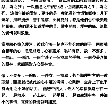
戀愛過的孩子，單純也敏感，一個正常的邀約就能讓其為之
顛、為之狂； 一次無意之中的拒絕，也能讓其為之生、為之
死。 這個年齡的愛情，更多的是一種浪漫的憧憬和嚮往：月下
聽琴、河畔漫步、雪中追嬉、比翼雙飛，都是他們心中最美麗
的圖畫。 他們還不知道愛中的苦、愛中的酸、愛中的痛。這樣
的愛情就叫浪漫。
當兩顆心墮入愛河，彼此守著一刻也不能分離的影子，兩顆融
合相印的心，息息相通，心有靈犀、唱和有節。 說，不要多，
一句話、一個詞、一個字甚至一個簡單的手勢、一個帶著含情
的眼神，就能讓對方心領神會。
做，不要多，一碗飯、一件衣、一撣塵，甚至順理對方的一縷
頭髮，甜蜜就把彼此的心中灌的滿滿，心陶醉、全身上下似乎
有著用之不竭的活力。 熱戀中的人，最大的幸福就是守在一
起。一起散步、一起上街、一起學習，一起做生活中每一件細
小的事情。這樣的愛情就叫甜蜜。