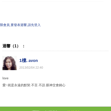
限會員,要發表迴響,請先登入
迴響（1） ：
1樓.
avon
2013
/
02
/
04
22
:
40
love
愛~就是永遠的默契.不言.不語.眼神交會銘心