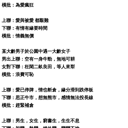
橫批：為愛瘋狂
上聯：愛與被愛 都艱難
下聯：有情有緣要時間
橫批：情義無價
某大齡男子於公園中遇一大齡女子
男出上聯：空有一身牛勁，無地可耕
女對下聯：枉閑二畝良田，等人來犁
橫批：浪費可恥
上聯：愛已停牌，情也斬倉，緣分滑到跌停板
下聯：思正牛市，想無熊市，感情無法投長線
橫批：趕緊補倉
上聯：男生，女生，窮書生，生生不息