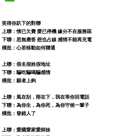
笑得你趴下的對聯
上聯：情已欠費 愛已停機 緣分不在服務區
下聯：思無應答 想也占線 感情不能再充電
橫批：心若移動如何聯通
上聯：假名假姓假地址
下聯：騙吃騙喝騙感情
橫批：願者上鉤
上聯：風在刮，雨在下，我在等你回電話
下聯：為你生，為你死，為你守候一輩子
橫批：發錯人了
上聯：愛國愛家愛師妹