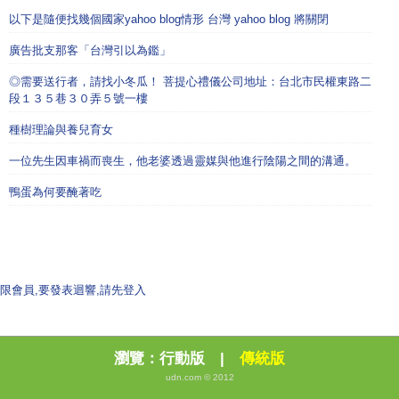
以下是隨便找幾個國家yahoo blog情形 台灣 yahoo blog 將關閉
廣告批支那客「台灣引以為鑑」
◎需要送行者，請找小冬瓜！ 菩提心禮儀公司地址：台北市民權東路二
段１３５巷３０弄５號一樓
種樹理論與養兒育女
一位先生因車禍而喪生，他老婆透過靈媒與他進行陰陽之間的溝通。
鴨蛋為何要醃著吃
限會員,要發表迴響,請先登入
瀏覽：
行動版
|
傳統版
udn.com © 2012