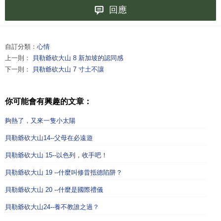
回應
自訂分類：
心情
上一則：
貝勒爺砍大山 8 新加坡的認同感
下一則：
貝勒爺砍大山 7 寸土不讓
你可能會有興趣的文章：
夠熱了，又來一隻小太陽
貝勒爺砍大山14--父母在必遠遊
貝勒爺砍大山 15--以色列，收手吧！
貝勒爺砍大山 19 --什麼叫修昔抵德陷阱？
貝勒爺砍大山 20 --什麼是國際禮儀
貝勒爺砍大山24--養不教誰之過？