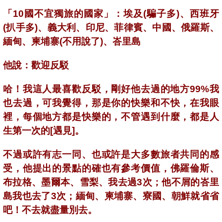
「10國不宜獨旅的國家」：埃及(騙子多)、西班牙
(扒手多)、義大利、印尼、菲律賓、中國、俄羅斯、
緬甸、柬埔寨(不用說了)、峇里島
他說：歡迎反駁
哈！我這人最喜歡反駁，剛好他去過的地方99%我
也去過，可我覺得，那是你的快樂和不快，在我眼
裡，每個地方都是快樂的，不管遇到什麼，都是人
生第一次的[遇見]。
不過或許有志一同、也或許是大多數旅者共同的感
受，他提出的景點的確也有參考價值，佛羅倫斯、
布拉格、墨爾本、雪梨、我去過3次；他不屑的峇里
島我也去了3次；緬甸、柬埔寨、寮國、朝鮮就省省
吧！不去就盡量別去。