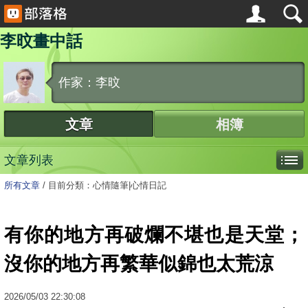
李旼畫中話
作家：李旼
文章
相簿
文章列表
所有文章
/
目前分類：心情隨筆|心情日記
有你的地方再破爛不堪也是天堂；
沒你的地方再繁華似錦也太荒涼
2026
/
05
/
03
22:30:08