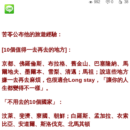
992
0
38
苦苓公布他的旅遊經驗：
[10個值得一去再去的地方]：
京都、佛羅倫斯、布拉格、舊金山、巴塞隆納、馬
爾地夫、墨爾本、雪梨、清邁；馬祖；說這些地方
嫌一去再去麻煩，也很適合Long stay，「讓你的人
生都變得不一樣」。
「不用去的10個國家」：
汶萊、斐濟、寮國、朝鮮；白羅斯、孟加拉、衣索
比亞、安道爾、斯洛伐克、北馬其頓