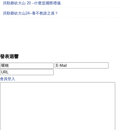
貝勒爺砍大山 20 --什麼是國際禮儀
貝勒爺砍大山24--養不教誰之過？
發表迴響
會員登入