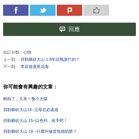
回應
自訂分類：
心情
上一則：
貝勒爺砍大山 1 8年抗戰誰打的？
下一則：
李谷遊鳶尾花海
你可能會有興趣的文章：
夠熱了，又來一隻小太陽
貝勒爺砍大山14--父母在必遠遊
貝勒爺砍大山 15--以色列，收手吧！
貝勒爺砍大山 19 --什麼叫修昔抵德陷阱？