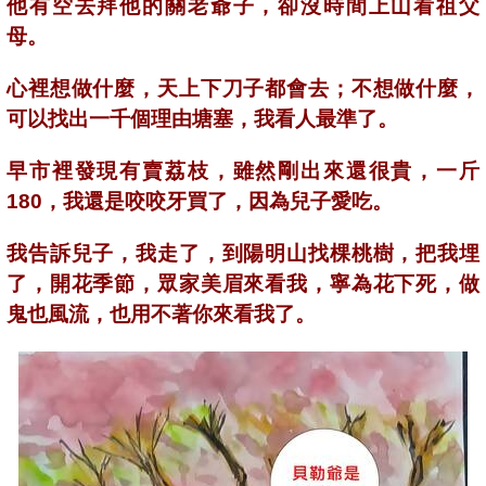
他有空去拜他的關老爺子，卻沒時間上山看祖父
母。
心裡想做什麼，天上下刀子都會去；不想做什麼，
可以找出一千個理由塘塞，我看人最準了。
早市裡發現有賣荔枝，雖然剛出來還很貴，一斤
180，我還是咬咬牙買了，因為兒子愛吃。
我告訴兒子，我走了，到陽明山找棵桃樹，把我埋
了，開花季節，眾家美眉來看我，寧為花下死，做
鬼也風流，也用不著你來看我了。