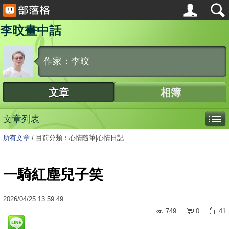
李旼畫中話
作家：李旼
文章
相簿
文章列表
所有文章
/
目前分類：心情隨筆|心情日記
一騎紅塵兒子笑
2026
/
04
/
25
13:59:49
749
0
41