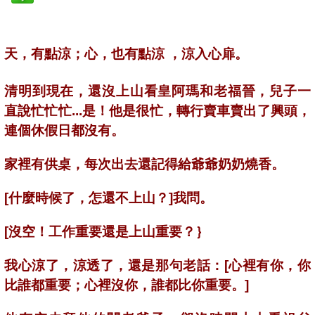
天，有點涼；心，也有點涼 ，涼入心扉。
清明到現在，還沒上山看皇阿瑪和老福晉，兒子一
直說忙忙忙...是！他是很忙，轉行賣車賣出了興頭，
連個休假日都沒有。
家裡有供桌，每次出去還記得給爺爺奶奶燒香。
[什麼時候了，怎還不上山？]我問。
[沒空！工作重要還是上山重要？｝
我心涼了，涼透了，還是那句老話：[心裡有你，你
比誰都重要；心裡沒你，誰都比你重要。]