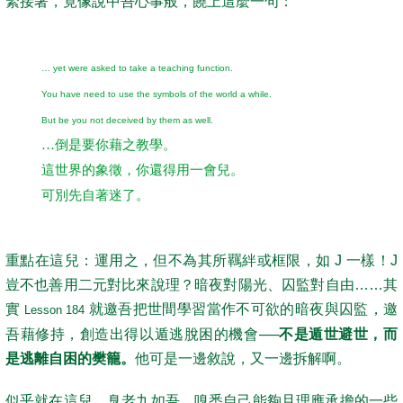
緊接著，竟像說中吾心事般，饒上這麼一句：
… yet were asked to take a teaching function.
You have need to use the symbols of the world a while.
But be you not deceived by them as well.
…倒是要你藉之教學。
這世界的象徵，你還得用一會兒。
可別先自著迷了。
重點在這兒：運用之，但不為其所羈絆或框限，如 J 一樣！J
豈不也善用二元對比來說理？暗夜對陽光、囚監對自由……其
實
就邀吾把世間學習當作不可欲的暗夜與囚監，邀
Lesson 184
吾藉修持，創造出得以遁逃脫困的機會──
不是遁世避世，而
是逃離自困的樊籠。
他可是一邊敘說，又一邊拆解啊。
似乎就在這兒，臭老九如吾，嗅悉自己能夠且理應承擔的一些