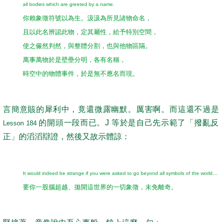
all bodies which are greeted by a name.
你賴象徵符號以為生。汲汲為所見諸物命名，
且以此名辨認此物，定其屬性，給予特別空間，
使之儼然判然，與整體分割，也與他物區隔。
萬事萬物於是壁壘分明，各有名稱，
時空中的物體事件，於是無不應名而現。
言簡意賅的犀利中，竟還微露幽默。厲害啊。而這還不過是
的開頭一段而已。J 等於是自己先示範了「撥亂反
Lesson 184
正」的滔滔辯證，然後又故示體諒：
It would indeed be strange if you were asked to go beyond all symbols of the world…
要你一股腦超越、拋開這世界的一切象徵，未免離奇。