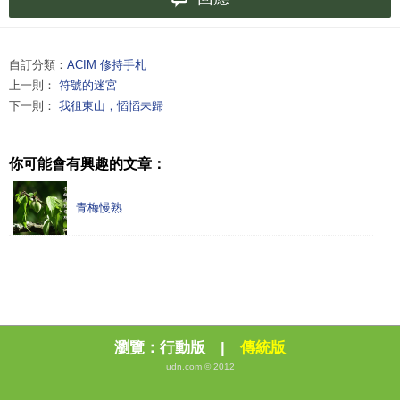
自訂分類：
ACIM 修持手札
上一則：
符號的迷宮
下一則：
我徂東山，慆慆未歸
你可能會有興趣的文章：
青梅慢熟
瀏覽：
行動版
|
傳統版
udn.com © 2012