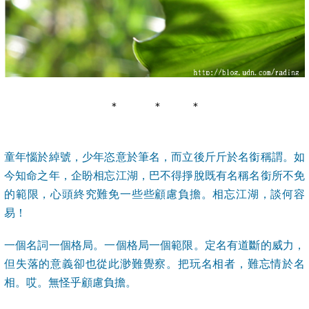
＊ ＊ ＊
童年惱於綽號，少年恣意於筆名，而立後斤斤於名銜稱謂。如
今知命之年，企盼相忘江湖，巴不得掙脫既有名稱名銜所不免
的範限，心頭終究難免一些些顧慮負擔。相忘江湖，談何容
易！
一個名詞一個格局。一個格局一個範限。定名有道斷的威力，
但失落的意義卻也從此渺難覺察。把玩名相者，難忘情於名
相。哎。無怪乎顧慮負擔。