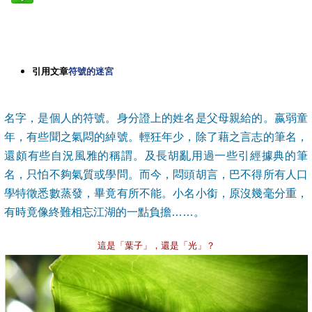
引用文章
符號的迷宮
名字，是個人的符號。身分證上的姓名是父母親給的。嬴弱童
年，有些聞之氣悶的綽號。輕狂年少，除了藉之言志的筆名，
還頗有些自況風雅的稱謂。及長胡亂用過一些引經據典的筆
名，只怕不夠氣質或學問。而今，悶頭胡言，巴不得所有人口
學特徵悉數蒸發，畢竟有所不能。小名小銜，原沒幾毫分重，
有時竟像終難相忘江湖的一點負擔……。
這是「葉子」，還是「光」？