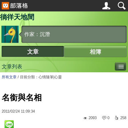
徜徉天地間
作家：沉潛
文章
相簿
文章列表
所有文章
/
目前分類：心情隨筆|心靈
名銜與名相
2011
/
02
/
24
11:09:34
2093
0
258