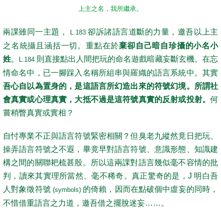
上主之名，我所繼承。
兩
課雖同一主題，
卻訴諸語言道斷的力量，邀吾以上主
L.183
之名統攝且涵括一切。重點在於
棄卻自己暗自珍攝的小名小
姓
。
則直接點出人間把玩的命名遊戲暗藏妄斷玄機。在忘
L.184
情命名中，已一腳踩入名稱所組串與羅織的語言系統中。其實
吾心自以為置身的，是這語言所幻造出來的符號幻境。所謂社
會真實或心理真實，大抵不過是這符號真實的反射或投射。
何
嘗稍瞥真實或實相？
自忖專業不正與語言符號緊密相關？但臭老九縱然竟日把玩、
操弄語言符號之不遐，畢竟早對語言符號、意識形態、知識建
構之間的關聯耙梳甚殷。所以這兩課對語言幾似毫不容情的批
判，讀來其實理所當然、毫不稀奇。真正驚奇的是，J 明白吾
人對象徵符號
的倚賴，因而在點破個中虛妄的同時，
(symbols)
不惜借重語言之力道，邀吾借之擺脫迷妄……。