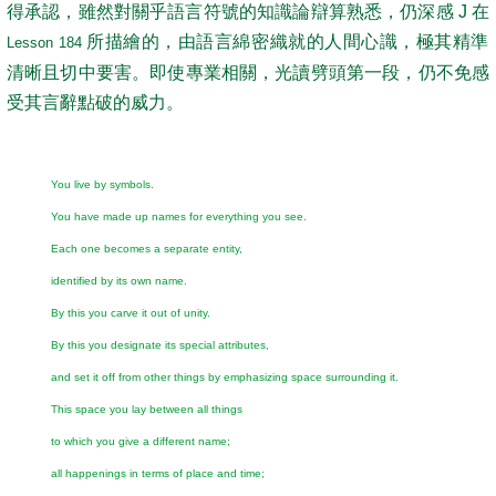
得承認，雖然對關乎語言符號的知識論辯算熟悉，仍深感 J 在
所描繪的，由語言綿密織就的人間心識，極其精準
Lesson 184
清晰且切中要害。即使專業相關，光讀劈頭第一段，仍不免感
受其言辭點破的威力。
You live by symbols.
You have made up names for everything you see.
Each one becomes a separate entity,
identified by its own name.
By this you carve it out of unity.
By this you designate its special attributes,
and set it off from other things by emphasizing space surrounding it.
This space you lay between all things
to which you give a different name;
all happenings in terms of place and time;