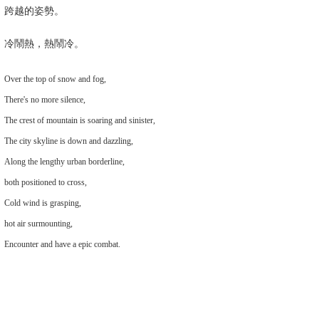
跨越的姿勢。
冷鬧熱，熱鬧冷。
Over the top of snow and fog,
There's no more silence,
The crest of mountain is soaring and sinister,
The city skyline is down and dazzling,
Along the lengthy urban borderline,
both positioned to cross,
Cold wind is grasping,
hot air surmounting,
Encounter and have a epic combat.