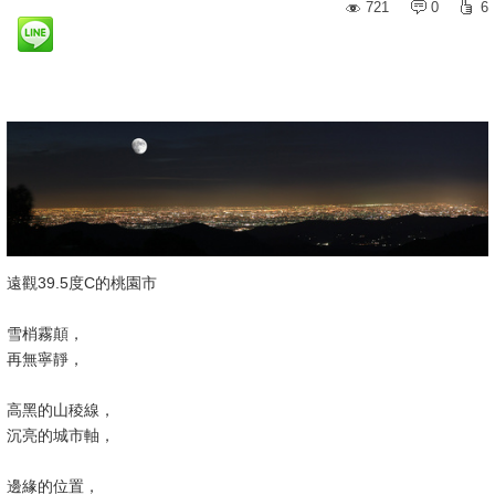
721
0
6
遠觀39.5度C的桃園市
雪梢霧顛，
再無寧靜，
高黑的山稜線，
沉亮的城市軸，
邊緣的位置，