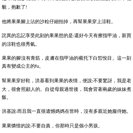
貌，抱歉了
!
他將果果腳上沾的沙粒仔細拍掉，再幫果果穿上涼鞋。
詫異的忘記享受此刻的果果想的是
還好今天有擦指甲油，新買
:
的涼鞋也很秀氣。
果果的腳沒有青筋，皮膚在指甲油的襯托下白皙悅目。這一刻
真有變成公主的
。
fu
幫果果穿好鞋，洪基看到果果的表情，便說
不要驚訝，我是老
:
大，很會照顧人的。自從母親過世後，我會背著兩歲的妹妹煮
飯。
洪基說
而且我一直很遺憾媽媽在世時，沒有多親近她服侍她。
:
果果憐惜的說
不要自責，你那時只是個小男孩。
: