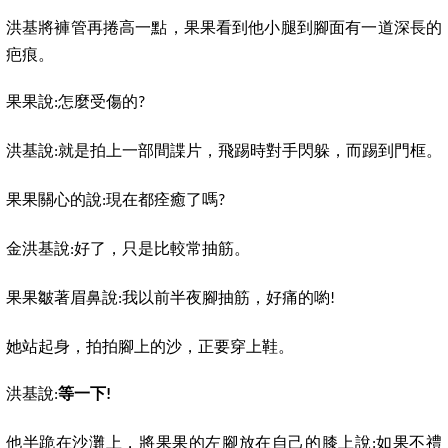
洪基將褲管再捲高一點，果果看到他小腿到腳面有一道深長的
疤痕。
果果說
怎麼受傷的
:
?
洪基說
就是拍上一部間諜片，飛踢時對手閃躲，而踢到門框。
:
果果關心的說
現在都痊癒了嗎
:
?
金洪基說
好了，只是比較常抽筋。
:
果果皺著眉鼻說
我以前半夜腳抽筋，好痛的喲
:
!
她站起身，拍拍腳上的沙，正要穿上鞋。
洪基說
等一下
:
!
他半跪在沙灘上，將果果的左腳放在自己的膝上說
如果不禮
: