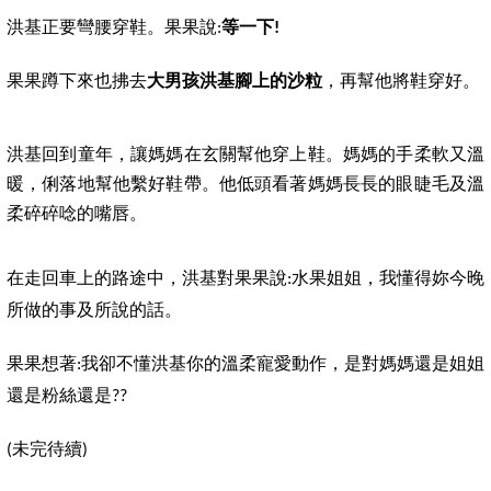
洪基正要彎腰穿鞋。果果說
等一下
:
!
果果蹲下來也拂去
大男孩洪基腳上的沙粒
，再幫他將鞋穿好。
洪基回到童年，讓媽媽在玄關幫他穿上鞋。媽媽的手柔軟又溫
暖，俐落地幫他繫好鞋帶。他低頭看著媽媽長長的眼睫毛及溫
柔碎碎唸的嘴唇。
在走回車上的路途中，洪基對果果說
水果姐姐，我懂得妳今晚
:
所做的事及所說的話。
果果想著
我卻不懂洪基你的溫柔寵愛動作，是對媽媽還是姐姐
:
還是粉絲還是
??
未完待續
(
)