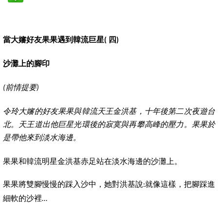
當大嬸好友果果遇到韓流巨星
四
(
)
沙灘上的腳印
前情提要
(
)
令玲大嬸的好友果果與韓流天王金洪基，十年後第二次夜遊台
北。天王道出他巨星光環後的寂寞與再攀高峰的壓力。果果於
是帶他來到淡水海邊。
果果和韓流明星金洪基赤足站在淡水海邊的沙灘上。
果果將雙腳慢慢的踩入沙中，她對洪基說
就像這樣，把腳踩進
:
細軟的沙裡
…