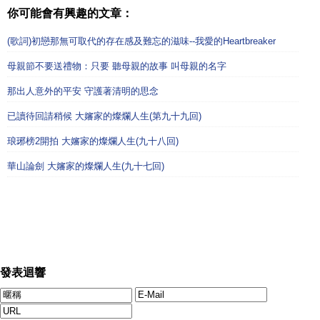
你可能會有興趣的文章：
(歌詞)初戀那無可取代的存在感及難忘的滋味--我愛的Heartbreaker
母親節不要送禮物：只要 聽母親的故事 叫母親的名字
那出人意外的平安 守護著清明的思念
已讀待回請稍候 大嬸家的燦爛人生(第九十九回)
琅琊榜2開拍 大嬸家的燦爛人生(九十八回)
華山論劍 大嬸家的燦爛人生(九十七回)
發表迴響