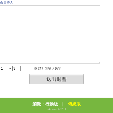
會員登入
+
=
※ 請計算輸入數字
送出迴響
瀏覽：
行動版
|
傳統版
udn.com © 2012