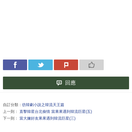
回應
自訂分類：
彷韓劇小說之韓流天王篇
上一則：
直擊韓星台北偷情 當果果遇到韓流巨星(五)
下一則：
當大嬸好友果果遇到韓流巨星(三)