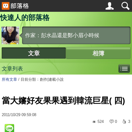
快達人的部落格
作家：彭水晶還是鄭小眉小時候
文章
相簿
文章列表
所有文章
/
目前分類：創作|連載小說
當大嬸好友果果遇到韓流巨星( 四)
2011
/
10
/
29
09:59:08
524
0
3