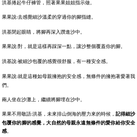
洪基捲起牛仔褲管，照著果果姐姐指示做。
果果說
去感覺細沙溫柔的穿過你的腳指縫。
:
洪基閉起眼睛，將腳再深入躦進沙中。
果果說
對，就是這樣再踩深一點，讓沙整個覆蓋你的腳。
:
洪基說
被細沙包覆的感覺很舒服，有一種安全感。
:
果果說
就是這種如母親擁抱的安全感，無條件的擁抱著愛著我
:
們。
兩人坐在沙灘上，繼續將腳埋在沙中。
果果不用敬語
洪基，未來排山倒海的壓力來的時候，
記得細沙
:
包覆你的腳的感覺，大自然的母親永遠無條件的愛你給你安全
感
。