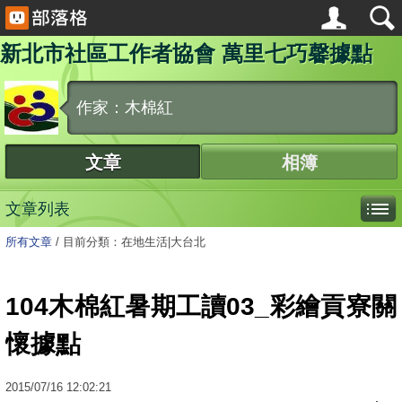
新北市社區工作者協會 萬里七巧馨據點
作家：木棉紅
文章
相簿
文章列表
所有文章
/
目前分類：在地生活|大台北
104木棉紅暑期工讀03_彩繪貢寮關
懷據點
2015
/
07
/
16
12:02:21