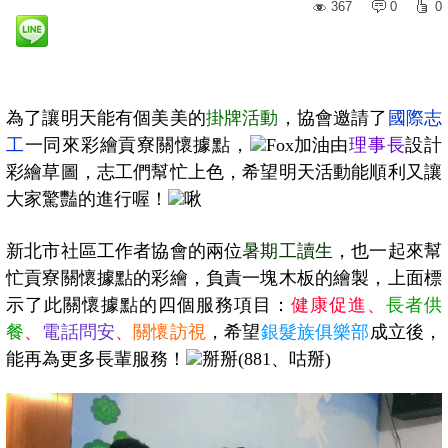
367
0
0
為了讓明天能有個美美的
掛牌活動
，協會邀請了
國際志
工
一同來彩繪貢寮關懷據點，
由
理事長
設計
彩繪草圖，志工們幫忙上色，希望明天活動能順利又讓
大家驚豔的進行喔！
新北市社區工作者協會的兩位
暑期工讀生
，也一起來幫
忙貢寮關懷據點的彩繪，負責一塊木板的繪製，上面標
示了此關懷據點的四個服務項目：
健康促進、
長者供
餐
、
電話問安
、
關懷訪視
，希望
銀髮族俱樂部
成立後，
能再為更多長輩服務！