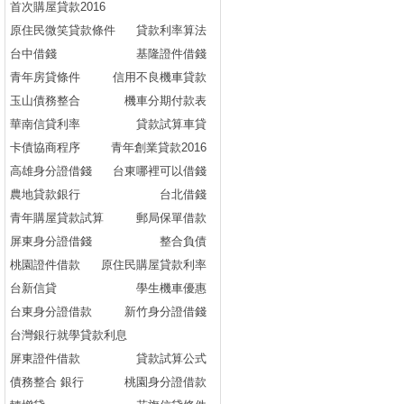
首次購屋貸款2016
原住民微笑貸款條件
貸款利率算法
台中借錢
基隆證件借錢
青年房貸條件
信用不良機車貸款
玉山債務整合
機車分期付款表
華南信貸利率
貸款試算車貸
卡債協商程序
青年創業貸款2016
高雄身分證借錢
台東哪裡可以借錢
農地貸款銀行
台北借錢
青年購屋貸款試算
郵局保單借款
屏東身分證借錢
整合負債
桃園證件借款
原住民購屋貸款利率
台新信貸
學生機車優惠
台東身分證借款
新竹身分證借錢
台灣銀行就學貸款利息
屏東證件借款
貸款試算公式
債務整合 銀行
桃園身分證借款