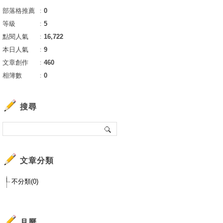
部落格推薦
：
0
等級
：
5
點閱人氣
：
16,722
本日人氣
：
9
文章創作
：
460
相簿數
：
0
搜尋
文章分類
不分類(0)
月曆