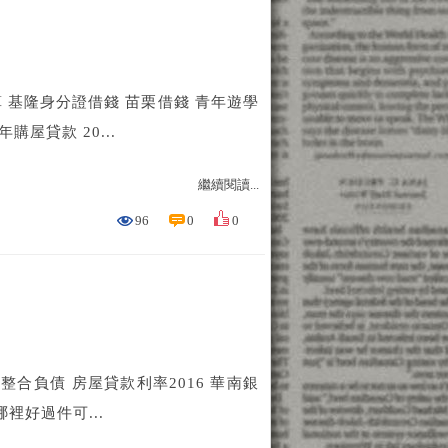
 基隆身分證借錢 苗栗借錢 青年遊學
年購屋貸款 20...
繼續閱讀...
96
0
0
整合負債 房屋貸款利率2016 華南銀
來哪裡好過件可...