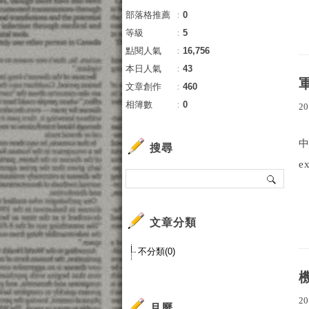
部落格推薦
：
0
等級
：
5
點閱人氣
：
16,756
本日人氣
：
43
文章創作
：
460
相簿數
：
0
20
中
搜尋
e
文章分類
不分類(0)
20
月曆