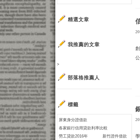
精選文章
20
我推薦的文章
創
公
>
部落格推薦人
標籤
20
屏東身分證借款
各家銀行信用貸款利率比較
勞工貸款2016年
新竹證件借款