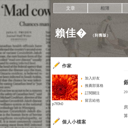
文章
相簿
賴佳�
（
到舊版
）
作家
加入好友
推薦部落格
20
訂閱關注
留言給他
p7f0h0
房
算
個人小檔案