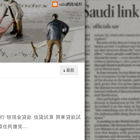
udn網路城邦
最新
銀行 領現金貸款 信貸試算 買車貸款試
5原住民微笑...