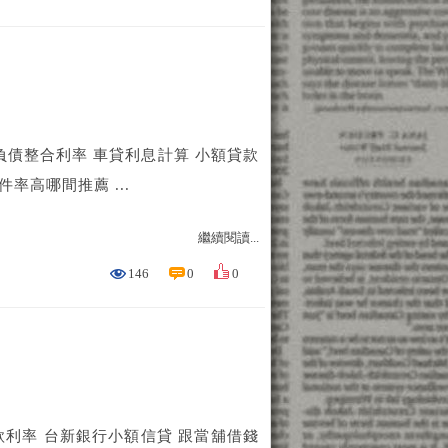
負債整合利率 車貸利息計算 小額貸款
過件率高哪間推薦 ...
繼續閱讀...
146
0
0
款利率 台新銀行小額信貸 跟當舖借錢