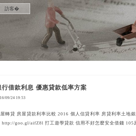
訪客�
銀行借款利息 優惠貸款低率方案
16
/
09
/
24
19
:
53
屋轉貸 房屋貸款利率比較 2016 個人信貸利率 房貸利率土地
 http://goo.gl/aifZ8l 打工遊學貸款 信用不好怎麼安全借錢 10