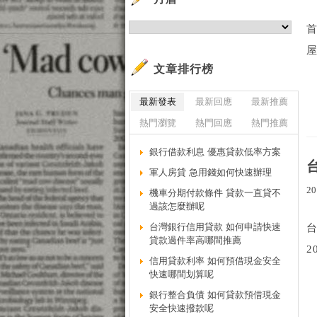
首
屋
文章排行榜
最新發表
最新回應
最新推薦
熱門瀏覽
熱門回應
熱門推薦
銀行借款利息 優惠貸款低率方案
軍人房貸 急用錢如何快速辦理
20
機車分期付款條件 貸款一直貸不
過該怎麼辦呢
台灣銀行信用貸款 如何申請快速
貸款過件率高哪間推薦
2
信用貸款利率 如何預借現金安全
快速哪間划算呢
銀行整合負債 如何貸款預借現金
安全快速撥款呢