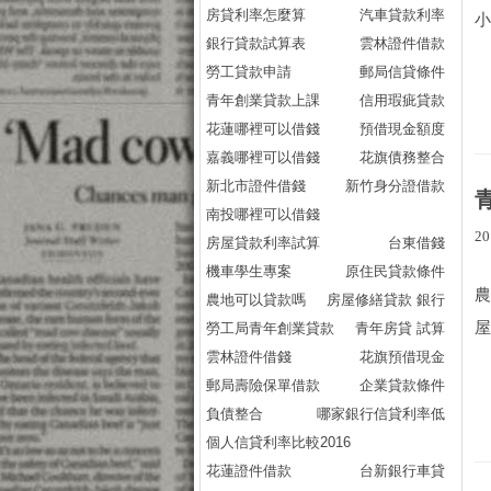
房貸利率怎麼算
汽車貸款利率
小
銀行貸款試算表
雲林證件借款
勞工貸款申請
郵局信貸條件
青年創業貸款上課
信用瑕疵貸款
花蓮哪裡可以借錢
預借現金額度
嘉義哪裡可以借錢
花旗債務整合
新北市證件借錢
新竹身分證借款
南投哪裡可以借錢
20
房屋貸款利率試算
台東借錢
機車學生專案
原住民貸款條件
農
農地可以貸款嗎
房屋修繕貸款 銀行
屋
勞工局青年創業貸款
青年房貸 試算
雲林證件借錢
花旗預借現金
郵局壽險保單借款
企業貸款條件
負債整合
哪家銀行信貸利率低
個人信貸利率比較2016
花蓮證件借款
台新銀行車貸