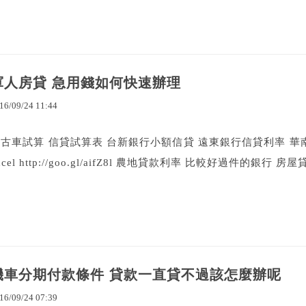
軍人房貸 急用錢如何快速辦理
16
/
09
/
24
11
:
44
古車試算 信貸試算表 台新銀行小額信貸 遠東銀行信貸利率 華
xcel http://goo.gl/aifZ8l 農地貸款利率 比較好過件的銀行 房
機車分期付款條件 貸款一直貸不過該怎麼辦呢
16
/
09
/
24
07
:
39