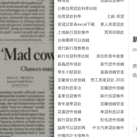
轉增貸
花旗信貸條件
公教信用貸款利率比較
信用貸款利率
土銀 房貸
房貸試算表excel下載
軍人房屋貸款
土地銀行貸款條件
買房頭期款
台南哪裡可以借錢
渣打銀行債務整合
20
銀行信貸利率比較
原住民青年創業
嘉義證件借款
新竹證件借錢
房
學生小額貸款
嘉義借錢管道
信
宜蘭身分證借錢
勞工房屋貸款 2016
車貸利息算法
宜蘭證件借錢
遠東信貸條件
銀行信貸條件
青年遊學貸款
宜蘭借錢管道
花蓮證件借錢
車貸利息試算
銀行貸款買車
彰化證件借錢
協商可以貸款嗎
中古汽車貸款條件
中國信託卡債整合