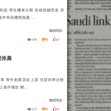
利息 學生機車分期 高雄借錢管道 房
款過件率高哪間推薦 ...
繼續閱讀...
160
0
0
間推薦
買車 青年創業貸款上課 信貸利率比較
馬上過件撥款 郵...
繼續閱讀...
157
0
0