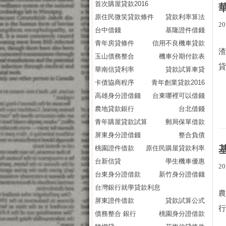
首次購屋貸款2016
原住民微笑貸款條件
貸款利率算法
20
台中借錢
基隆證件借錢
青年房貸條件
信用不良機車貸款
渣
玉山債務整合
機車分期付款表
貸
華南信貸利率
貸款試算車貸
卡債協商程序
青年創業貸款2016
高雄身分證借錢
台東哪裡可以借錢
農地貸款銀行
台北借錢
青年購屋貸款試算
郵局保單借款
屏東身分證借錢
整合負債
桃園證件借款
原住民購屋貸款利率
台新信貸
學生機車優惠
20
台東身分證借款
新竹身分證借錢
台灣銀行就學貸款利息
農
屏東證件借款
貸款試算公式
行
債務整合 銀行
桃園身分證借款