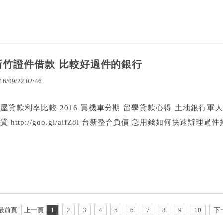
新竹證件借款 比較好過件的銀行
16
/
09
/
22
02
:
46
屋貸款利率比較 2016 買機車分期 留學貸款心得 土地銀行軍
貸 http://goo.gl/aifZ8l 台新整合負債 急用錢如何快速辦理過件
最前頁
上一頁
1
2
3
4
5
6
7
8
9
10
下