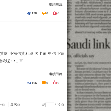
繼續閱讀...
128
0
0
人貸款 小額信貸利率 欠卡債 中信小額
撥款呢 中古車...
繼續閱讀...
106
0
0
一頁
最末頁
到
/ 46 頁