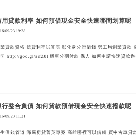
信用貸款利率 如何預借現金安全快速哪間划算呢
16
/
09
/
23
19
:
28
業貸款資格 信貸利率試算表 彰化身分證借錢 勞工局創業貸款 
司 http://goo.gl/aifZ8l 機車分期付款 保人 如何申請快速貸款
銀行整合負債 如何貸款預借現金安全快速撥款呢
16
/
09
/
23
11
:
21
學生借錢管道 郵局房貸菁英專案 高雄哪裡可以借錢 買中古車貸