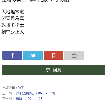
魯秀士 109
、7、3（0483）
天地無常道
盟誓難為真
政壇多術士
朝中少正人
回應
自訂分類：
詩詞
上一則：
溽暑登東眼山（109、7、23）
下一則：
相憐 （109、1、26 ）