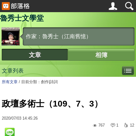
魯秀士文學堂
作家：魯秀士（江南舊憶）
文章
相簿
文章列表
所有文章
/
目前分類：創作|詩詞
政壇多術士（109、7、3）
2020
/
07
/
03
14:45:26
767
1
12