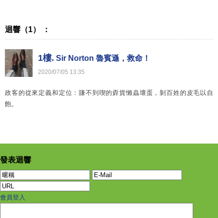
迴響（1） ：
1樓.
Sir Norton 魯賓遜，救命！
2020
/
07
/
05
13
:
35
政客的從來定義和定位：賺不到喫的孬貨懶蟲壞蛋，剝百姓的皮毛以自
飽。
發表迴響
會員登入