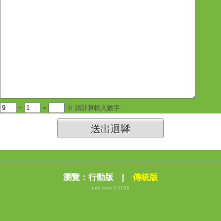
+
=
※ 請計算輸入數字
送出迴響
瀏覽：
行動版
|
傳統版
udn.com © 2012