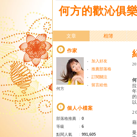
何方的歡沁俱
文章
相簿
作家
加入好友
20
推薦部落格
訂閱關注
留言給他
何方
個人小檔案
2
部落格推薦
：
0
等級
：
6
點閱人氣
：
991,605