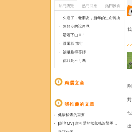
熱門瀏覽
熱門回應
熱門推薦
久違了，老朋友，新年的生命轉換
無預期的說再見
我
活著下山０１
微電影 旅行
被嚇跑得導師
你非死不可嗎
精選文章
我推薦的文章
健康檢查的重要
[影音MV] 超可愛的松鼠搖滾樂團...
幸福分子