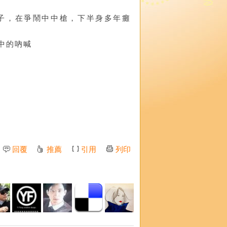
子，在爭鬧中中槍，下半身多年癱
中的吶喊
回覆
推薦
引用
列印