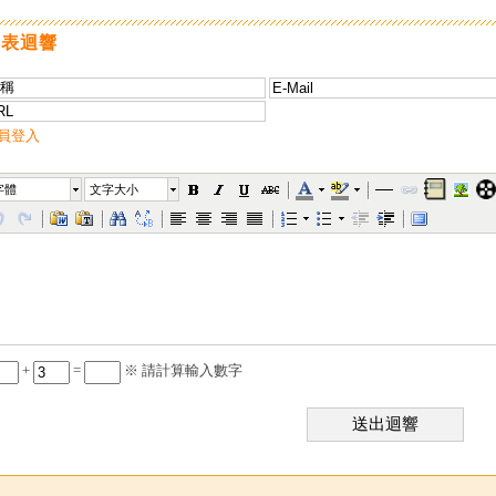
發表迴響
員登入
字體
文字大小
+
=
※ 請計算輸入數字
送出迴響