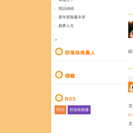
情話綿綿
那年那瓶薰衣草
戲夢人生
>
部落格推薦人
標籤
RSS
RSS
部落格聯播
h