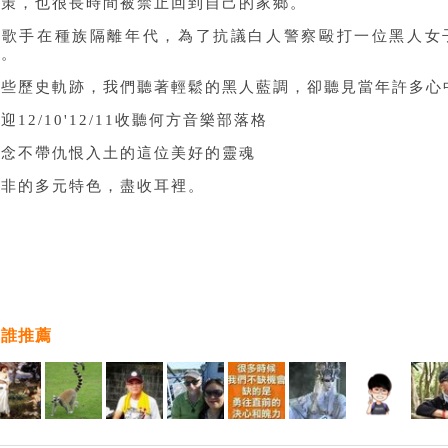
政策，也很長時間被禁止回到自己的家鄉。
有歌手在種族隔離年代，為了抗議白人警察毆打一位黑人女
瘓。
這些歷史軌跡，我們聽著輕鬆的黑人藍調，卻聽見當年許多心
迎12/10'12/11收聽何方音樂部落格
紀念不帶仇恨入土的這位美好的靈魂
南非的多元特色，盡收耳裡。
有誰推薦