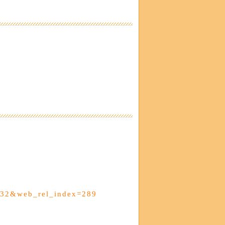
e=32&web_rel_index=289