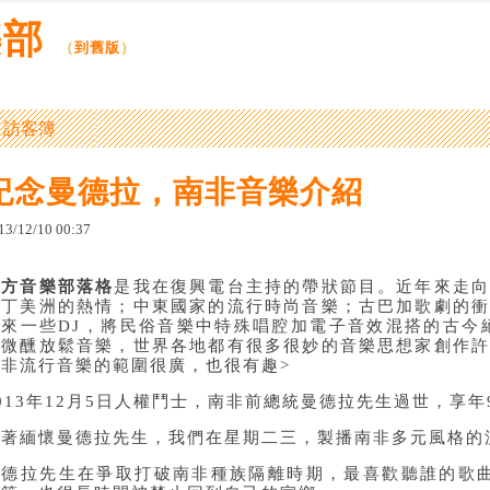
樂部
（
到舊版
）
訪客簿
紀念曼德拉，南非音樂介紹
13
/
12
/
10
00
:
37
何方音樂部落格
是我在復興電台主持的帶狀節目。近年來走
拉丁美洲的熱情；中東國家的流行時尚音樂；古巴加歌劇的
年來一些DJ，將民俗音樂中特殊唱腔加電子音效混搭的古今
的微醺放鬆音樂，世界各地都有很多很妙的音樂思想家創作
以非流行音樂的範圍很廣，也很有趣>
013年12月5日人權鬥士，南非前總統曼德拉先生過世，享年
藉著緬懷曼德拉先生，我們在星期二三，製播南非多元風格的
曼德拉先生在爭取打破南非種族隔離時期，最喜歡聽誰的歌