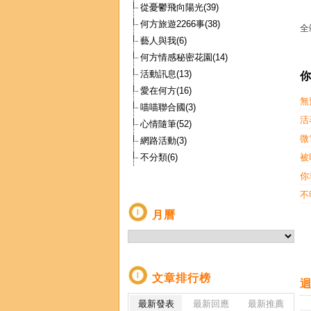
從憂鬱飛向陽光(39)
何方旅遊2266事(38)
全
藝人與我(6)
何方情感秘密花園(14)
活動訊息(13)
你
愛在何方(16)
無
喵喵聯合國(3)
活
心情隨筆(52)
微
網路活動(3)
不分類(6)
被
你
不
月曆
文章排行榜
迴
最新發表
最新回應
最新推薦