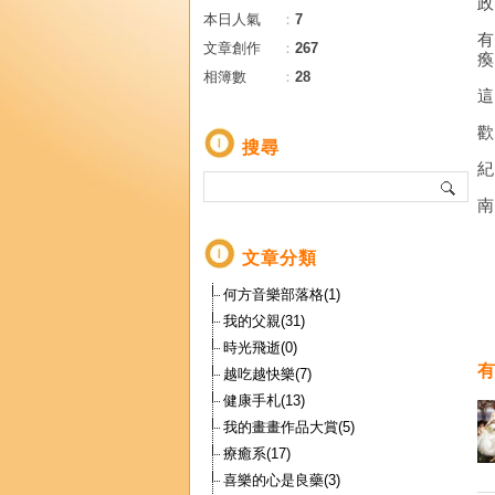
本日人氣
：
7
文章創作
：
267
相簿數
：
28
歡
搜尋
文章分類
何方音樂部落格(1)
我的父親(31)
時光飛逝(0)
越吃越快樂(7)
健康手札(13)
我的畫畫作品大賞(5)
療癒系(17)
喜樂的心是良藥(3)