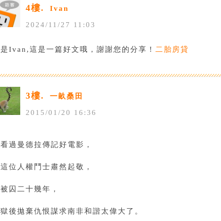
4樓.
Ivan
2024
/
11
/
27
11
:
03
是Ivan,這是一篇好文哦，謝謝您的分享！
二胎房貸
3樓.
一畝桑田
2015
/
01
/
20
16
:
36
剛看過曼德拉傳記好電影，
對這位人權鬥士肅然起敬，
他被囚二十幾年，
出獄後拋棄仇恨謀求南非和諧太偉大了。