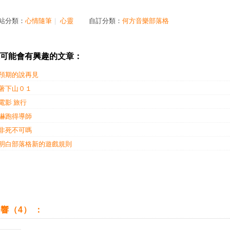
站分類：
心情隨筆
｜
心靈
自訂分類：
何方音樂部落格
可能會有興趣的文章：
預期的說再見
著下山０１
電影 旅行
嚇跑得導師
非死不可嗎
明白部落格新的遊戲規則
響（4） ：