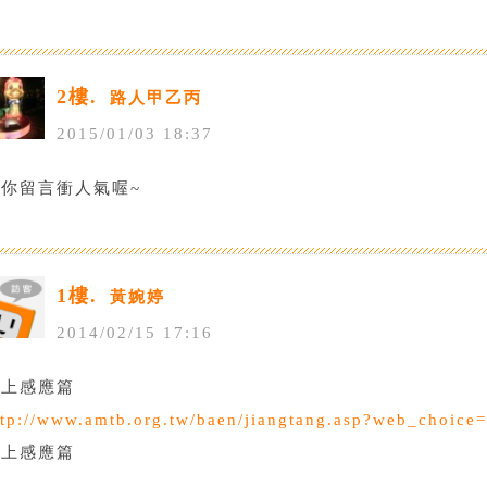
2樓.
路人甲乙丙
2015
/
01
/
03
18
:
37
給你留言衝人氣喔~
1樓.
黃婉婷
2014
/
02
/
15
17
:
16
太上感應篇
ttp://www.amtb.org.tw/baen/jiangtang.asp?web_choic
太上感應篇