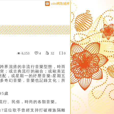
udn網路城邦
6,153
4
32
0
向跨界混搭的非流行音樂型態，時而
衝突；或古典流行的融合；或歐美近
絕配，或星期一的紓壓音樂:星期五
許多奇幻音樂，音樂也記錄文化；所
95歲
流行、民俗，時尚的各類音樂。
曲?這位歌手曾經支持打破種族隔離