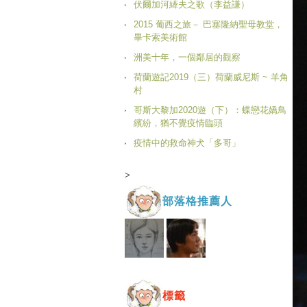
伏爾加河縴夫之歌（李益謙）
2015 葡西之旅－ 巴塞隆納聖母教堂，
畢卡索美術館
洲美十年，一個鄰居的觀察
荷蘭遊記2019（三）荷蘭威尼斯 ~ 羊角
村
哥斯大黎加2020遊（下）：蝶戀花嬌鳥
繽紛，猶不覺疫情臨頭
疫情中的救命神犬「多哥」
>
部落格推薦人
標籤