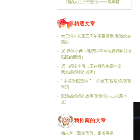
我的人生三部戀曲<一>戲劇篇
精選文章
大日講堂安座五周年堂慶活動 受邀吹奏
演出
16.媽咪小傳（噍吧哖事件勾起媽咪於淪
陷區的回憶）
15. .媽咪小傳（玉井鄉彩色童年之一：
我當起媽咪的老師）
" 中英對照童詩 " 一把傘下/親親/鳥寶寶
學飛
流浪貓媽媽的故事(謝謝電小二推薦本
文)
我推薦的文章
仙人掌：艷如玫瑰、狠若毒爪