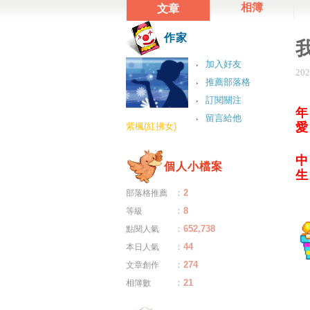
相簿
文章
作家
加入好友
202
推薦部落格
訂閱關注
留言給他
愛
紫楓(紅拂女)
中
個人小檔案
生
：
2
部落格推薦
：
8
等級
：
652,738
點閱人氣
：
44
本日人氣
：
274
文章創作
：
21
相簿數