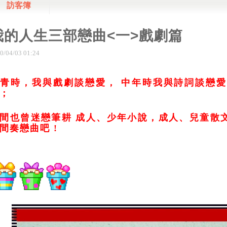
訪客簿
我的人生三部戀曲<一>戲劇篇
0
/
04
/
03
01
:
24
年青時，我與戲劇談戀愛，
中年時我與詩詞談戀愛
；
間也曾迷戀筆耕 成人、少年小說，成人、兒童散
間奏戀曲吧 !