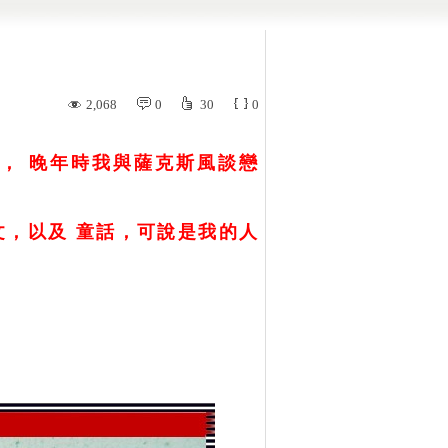
2,068
0
30
0
， 晚年時我與薩克斯風談戀
文，以及 童話，可說是我的人