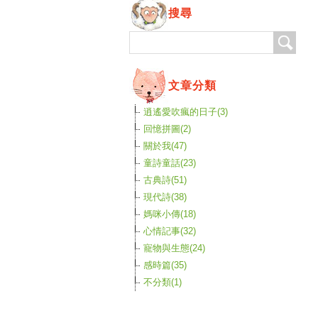
搜尋
文章分類
逍遙愛吹瘋的日子(3)
回憶拼圖(2)
關於我(47)
童詩童話(23)
古典詩(51)
現代詩(38)
媽咪小傳(18)
心情記事(32)
寵物與生態(24)
感時篇(35)
不分類(1)