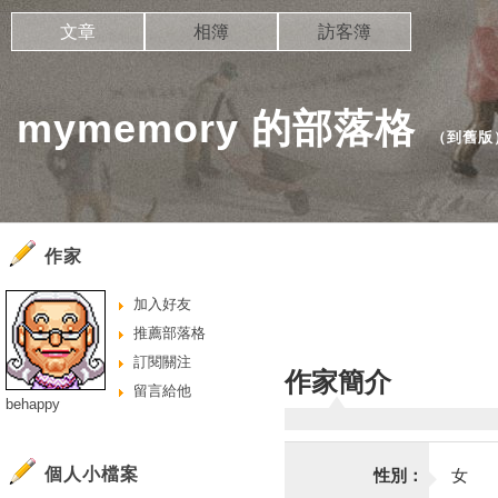
文章
相簿
訪客簿
mymemory 的部落格
（
到舊版
作家
加入好友
推薦部落格
訂閱關注
作家簡介
留言給他
behappy
個人小檔案
性別：
女