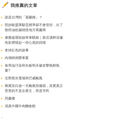
我推薦的文章
誰是台灣的「葛蘭姆」？
照抄歐盟苯駢芘標準卻不會管控，出了
致癌油紕漏就怪地方罵廠商
康雅崙環狀線單車騎旅｜新店溪畔深邃
色彩裡憶起一些心底的回憶
拿掉紅色的故事
內湖樹倒壓車案
食用油汙染和矢板明夫被攻擊孰輕孰
重?
北勢窩光電場與巴威颱風
蔣萬安白放一天颱風預備假，其實真正
受害的不是企業主，而是市民
同慶樓
清真中國牛肉麵食館