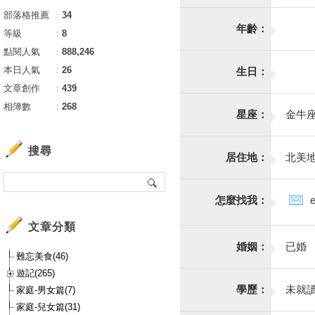
部落格推薦
：
34
年齡：
等級
：
8
點閱人氣
：
888,246
本日人氣
：
26
生日：
文章創作
：
439
相簿數
：
268
星座：
金牛
搜尋
居住地：
北美
怎麼找我：
文章分類
婚姻：
已婚
難忘美食(46)
遊記(265)
學歷：
未就
家庭-男女篇(7)
家庭-兒女篇(31)