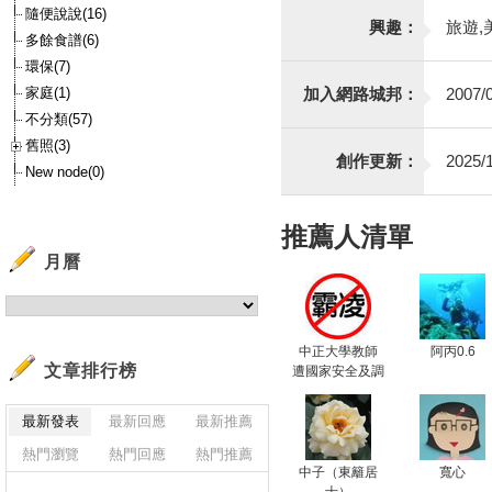
隨便說說(16)
興趣：
旅遊,
多餘食譜(6)
環保(7)
家庭(1)
加入網路城邦：
2007/0
不分類(57)
舊照(3)
創作更新：
2025/1
New node(0)
推薦人清單
月曆
中正大學教師
阿丙0.6
文章排行榜
遭國家安全及調
查機構 非法跟
監偷窺竊聽 侵
最新發表
最新回應
最新推薦
犯隱私 牽連眾
多無辜民眾
熱門瀏覽
熱門回應
熱門推薦
中子（東籬居
寬心