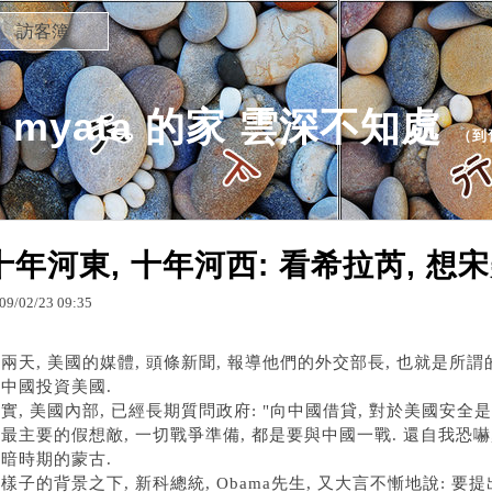
訪客簿
 myata 的家 雲深不知處
（
到
十年河東, 十年河西: 看希拉芮, 想宋
09
/
02
/
23
09
:
35
兩天, 美國的媒體, 頭條新聞, 報導他們的外交部長, 也就是所謂的
中國投資美國.
實, 美國內部, 已經長期質問政府: "向中國借貸, 對於美國安全是
最主要的假想敵, 一切戰爭準備, 都是要與中國一戰. 還自我恐嚇
暗時期的蒙古.
樣子的背景之下, 新科總統, Obama先生, 又大言不慚地說: 要提