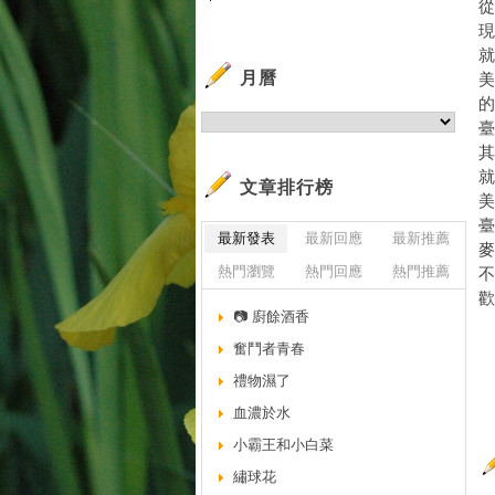
從
現
就
月曆
美
的
臺
其
就
文章排行榜
臺
最新發表
最新回應
最新推薦
熱門瀏覽
熱門回應
熱門推薦
不
歡
📷 廚餘酒香
奮鬥者青春
禮物濕了
血濃於水
小霸王和小白菜
繡球花