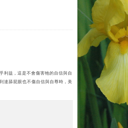
合乎利益 , 這是不會傷害牠的自信與自
 到達舔屁眼也不傷自信與自尊時 , 美