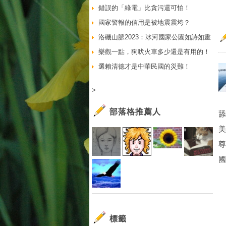
錯誤的「綠電」比貪污還可怕！
國家警報的信用是被地震震垮？
洛磯山脈2023：冰河國家公園如詩如畫
樂觀一點，狗吠火車多少還是有用的！
選賴清德才是中華民國的災難！
>
部落格推薦人
舔
美
尊
國
標籤