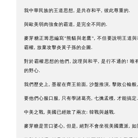
我中華民族的王道思想, 是共存和平, 彼此尊重的.
與歐美弱肉強食的霸道, 是完全不同的.
麥芽糖正籌思編寫"熊貓與老鷹", 不但要說明王道與
霸權, 放棄攻擊炎黃子孫的企圖.
對於霸權思想的他們, 說理與和平, 是行不通的! 
的野心.
我們歷史上, 墨翟在齊王前面, 沙盤推演, 擊敗公輸般,
要他們心服口服, 只有學諸葛亮, 七擒孟穫, 才能搞定
中美之戰, 美國已經敗了兩次: 韓戰與越戰.
麥芽糖是苦口婆心, 但是, 絕對不會坐視美國鷹派, 如