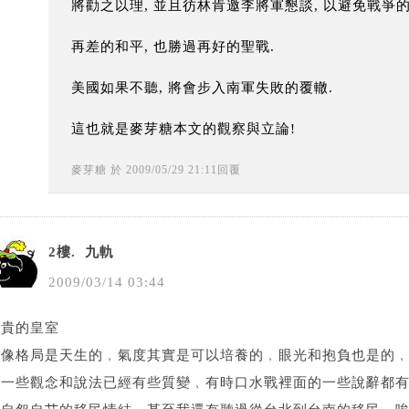
將勸之以理, 並且彷林肯邀李將軍懇談, 以避免戰爭的
再差的和平, 也勝過再好的聖戰.
美國如果不聽, 將會步入南軍失敗的覆轍.
這也就是麥芽糖本文的觀察與立論!
麥芽糖
於
2009
/
05
/
29
21
:
11
回覆
2樓.
九軌
2009
/
03
/
14
03
:
44
尊貴的皇室
不像格局是天生的﹐氣度其實是可以培養的﹐眼光和抱負也是的
的一些觀念和說法已經有些質變﹐有時口水戰裡面的一些說辭都