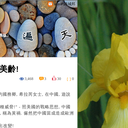
udn網路城邦
舊版
）
美齡!
3,468
3
30
0
國務卿, 希拉芮女士, 在中國, 遊說
種威脅!" - 照美國的戰略思想, 中國
, 稱為黃禍. 儼然把中國當成造成歐洲
出改變!