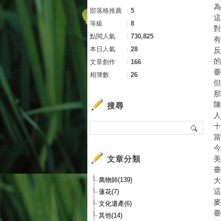
為
部落格推薦
：
5
等級
：
8
對
點閱人氣
：
730,825
有
本日人氣
：
28
反
的
文章創作
：
166
臺
相簿數
：
26
但
那
陳
搜尋
人
十
當
今
文章分類
美
臺
萬物師(139)
大
這
蓮花(7)
文化遺產(6)
臺
其他(14)