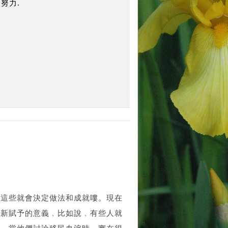
努力.
﹐這些就會決定做法和成就嘍。現在
有新賦予的意義﹐比如說﹐有些人就