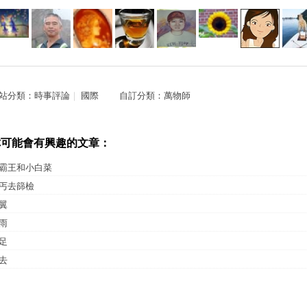
站分類：
時事評論
｜
國際
自訂分類：
萬物師
你可能會有興趣的文章：
霸王和小白菜
丐去篩檢
翼
雨
足
去