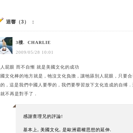
迴響（3） ：
3樓.
CHARLIE
2009
/
05
/
28
10
:
01
人屁眼 而不自慚 就是美國文化的成功
國文化棒的地方就是 , 牠沒文化負擔 , 讓牠舔別人屁眼 , 只要
的 , 這是我們中國人要學的 , 我們要學習放下文化造成的自缚 .
就不再是對手了 .
感謝查理兄的評論!
基本上, 美國文化, 是歐洲霸權思想的延伸.