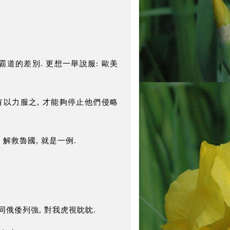
霸道的差別. 更想一舉說服: 歐美
唯有以力服之, 才能夠停止他們侵略
 解救魯國, 就是一例.
.
同俄倭列強, 對我虎視眈眈.