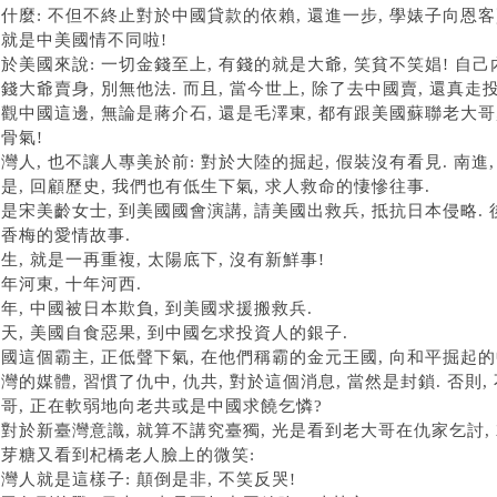
什麼: 不但不終止對於中國貸款的依賴, 還進一步, 學婊子向恩客
這就是中美國情不同啦!
於美國來說: 一切金錢至上, 有錢的就是大爺, 笑貧不笑娼! 自己
錢大爺賣身, 別無他法. 而且, 當今世上, 除了去中國賣, 還真走
觀中國這邊, 無論是蔣介石, 還是毛澤東, 都有跟美國蘇聯老大哥,
骨氣!
灣人, 也不讓人專美於前: 對於大陸的掘起, 假裝沒有看見. 南進,
是, 回顧歷史, 我們也有低生下氣, 求人救命的悽慘往事.
是宋美齡女士, 到美國國會演講, 請美國出救兵, 抵抗日本侵略.
香梅的愛情故事.
生, 就是一再重複, 太陽底下, 沒有新鮮事!
年河東, 十年河西.
年, 中國被日本欺負, 到美國求援搬救兵.
天, 美國自食惡果, 到中國乞求投資人的銀子.
國這個霸主, 正低聲下氣, 在他們稱霸的金元王國, 向和平掘起的
灣的媒體, 習慣了仇中, 仇共, 對於這個消息, 當然是封鎖. 否則
哥, 正在軟弱地向老共或是中國求饒乞憐?
對於新臺灣意識, 就算不講究臺獨, 光是看到老大哥在仇家乞討,
麥芽糖又看到杞橋老人臉上的微笑:
灣人就是這樣子: 顛倒是非, 不笑反哭!