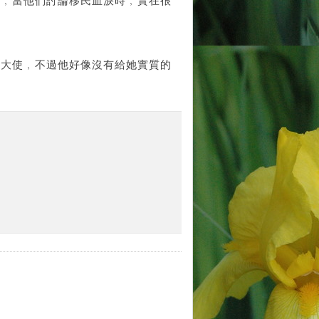
唉﹐當他們討論移民血淚時﹐實在很
善大使﹐不過他好像沒有給她實質的