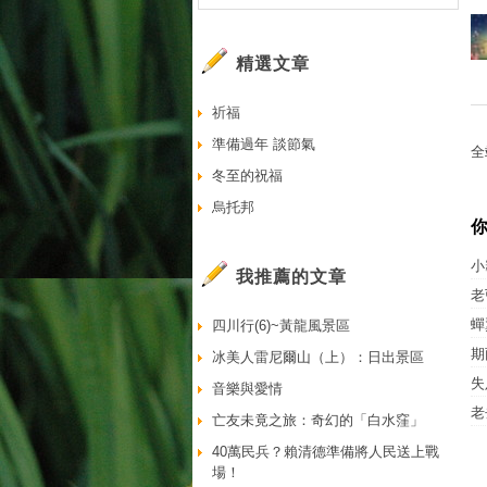
精選文章
祈福
準備過年 談節氣
全
冬至的祝福
烏托邦
小
我推薦的文章
老
蟬
四川行(6)~黃龍風景區
期
冰美人雷尼爾山（上）：日出景區
失
音樂與愛情
老
亡友未竟之旅：奇幻的「白水窪」
40萬民兵？賴清德準備將人民送上戰
場！