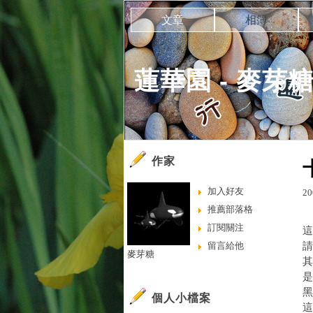
文章
相簿
蓮華園 - 麥芽糖
作家
加入好友
20
推薦部落格
訂閱關注
這
留言給他
請
麥芽糖
其
是
黑
個人小檔案
這