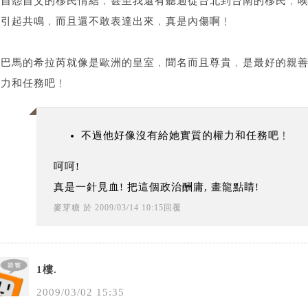
有自怨自艾的移民情結﹐甚至我還有聽過從台北到台南的移民﹐
難引起共鳴﹐而且還不敢表達出來﹐真是內傷啊﹗
歐巴馬的希拉芮就像是歐洲的皇室﹐聞名而且尊貴﹐是最好的親
權力和任務吧﹗
不過他好像沒有給她實質的權力和任務吧﹗
呵呵!
真是一針見血! 把這個政治酬庸, 畫龍點睛!
麥芽糖
於
2009
/
03
/
14
10
:
15
回覆
1樓.
2009
/
03
/
02
15
:
35