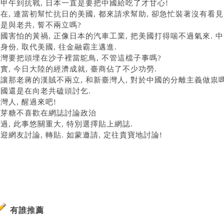
甲午到抗戰, 日本一直是要把中國給吃了才甘心!
在, 連當初幫忙抗日的美國, 都來請求幫助, 卻急忙裝著沒有看見!
是與老共, 誓不兩立嗎?
國害怕的黃禍, 正像日本的汽車工業, 把美國打得喘不過氣來. 
身份, 取代美國, 往金融霸主邁進.
灣要把頭埋在沙子裡當鴕鳥, 不管這檔子事嗎?
實, 今日大陸的經濟成就, 臺商佔了不少功勞.
讓那老蔣的漢賊不兩立, 和新臺灣人, 對於中國的分離主義做祟嗎
美國還是在向老共磕頭討乞.
灣人, 醒過來吧!
麥芽糖不喜歡在網誌討論政治
過, 此事悠關重大, 特別選擇貼上網誌.
迎網友討論, 轉貼. 如蒙邀請, 定往貴寶地討論!
有誰推薦