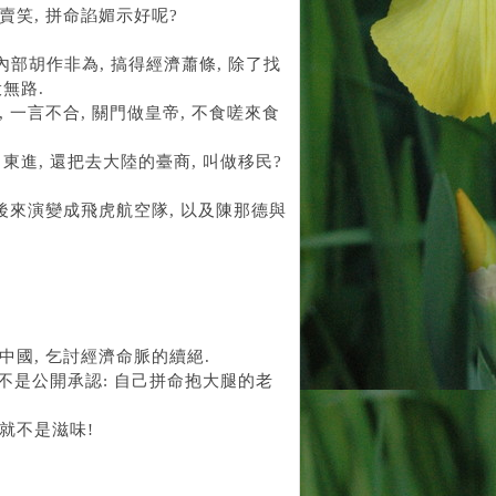
賣笑, 拼命諂媚示好呢?
內部胡作非為, 搞得經濟蕭條, 除了找
投無路.
 一言不合, 關門做皇帝, 不食嗟來食
 東進, 還把去大陸的臺商, 叫做移民?
 後來演變成飛虎航空隊, 以及陳那德與
中國, 乞討經濟命脈的續絕.
, 不是公開承認: 自己拼命抱大腿的老
 就不是滋味!