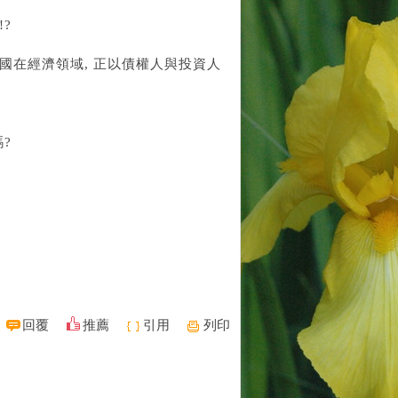
?
中國在經濟領域, 正以債權人與投資人
?
回覆
推薦
引用
列印