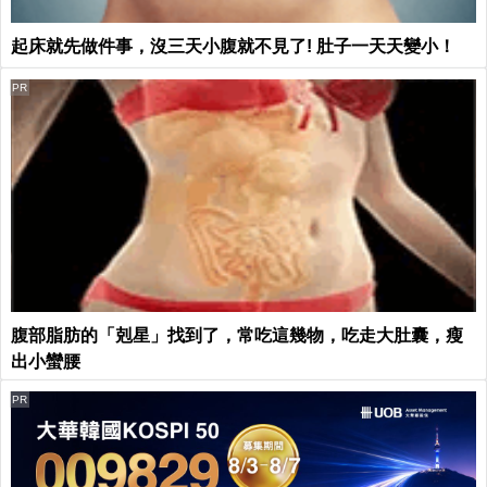
起床就先做件事，沒三天小腹就不見了! 肚子一天天變小！
PR
腹部脂肪的「剋星」找到了，常吃這幾物，吃走大肚囊，瘦
出小蠻腰
PR