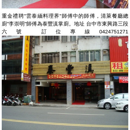
重金禮聘"雲泰緬料理界"師傅中的師傅，清萊餐廳總
廚"李崇明"師傅為泰豐滇掌廚。地址 台中市東興路三段
六號 訂位專線0424751271