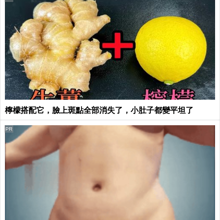
檸檬搭配它，臉上斑點全部消失了，小肚子都變平坦了
PR