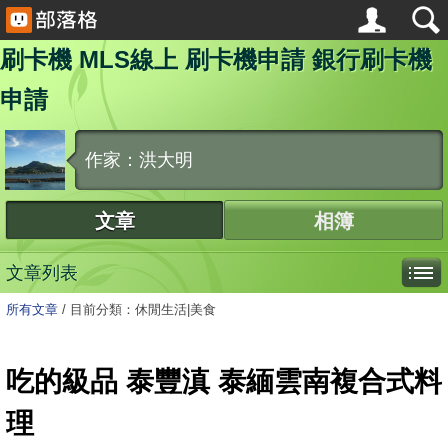
刷卡機 MLS線上 刷卡機申請 銀行刷卡機
申請
作家：洪大明
文章
相簿
文章列表
所有文章
/
目前分類：休閒生活|美食
吃的級品 泰豐滇 泰緬雲南複合式料
理