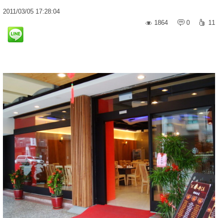
2011
/
03
/
05
17:28:04
1864
0
11