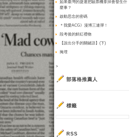
如果臺灣的捷運把驗票機拿掉會發生什
麼事？
啟動思念的密碼
＊我愛ACG》漫博三連彈！
段考後的鮮紅禮物
【說出分手的關鍵語】(下)
掩埋
>
部落格推薦人
標籤
RSS