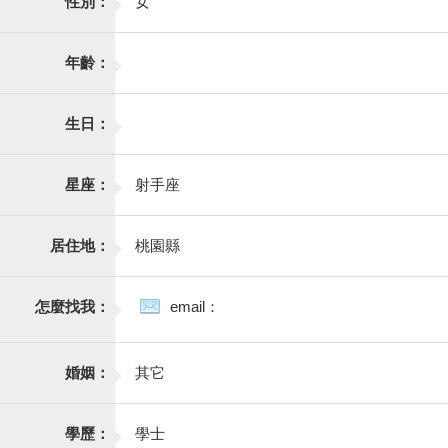
性別：
女
年齡：
生日：
星座：
射手座
居住地：
桃園縣
怎麼找我：
email：
婚姻：
其它
學歷：
學士