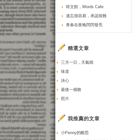
啡文館，Words Cafe
遺忘很容易，承認很難
青春在夜晚閃閃發亮
精選文章
三月一日，天氣晴
味道
決心
最後一個吻
照片
我推薦的文章
小Penny的醒思