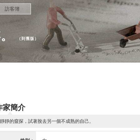
訪客簿
疼。
（
到舊版
）
作家簡介
靜靜的窺探，試著脫去另一個不成熟的自己。