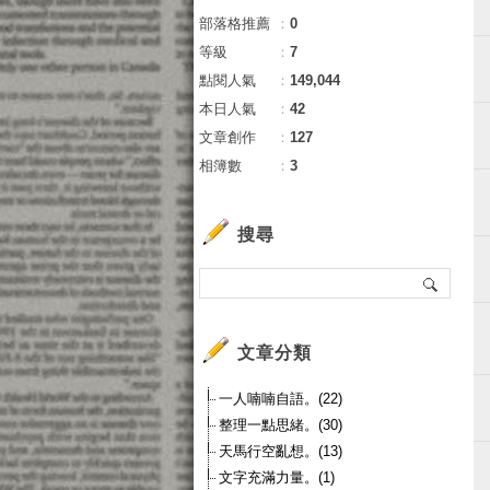
部落格推薦
：
0
等級
：
7
點閱人氣
：
149,044
本日人氣
：
42
文章創作
：
127
相簿數
：
3
搜尋
文章分類
一人喃喃自語。(22)
整理一點思緒。(30)
天馬行空亂想。(13)
文字充滿力量。(1)