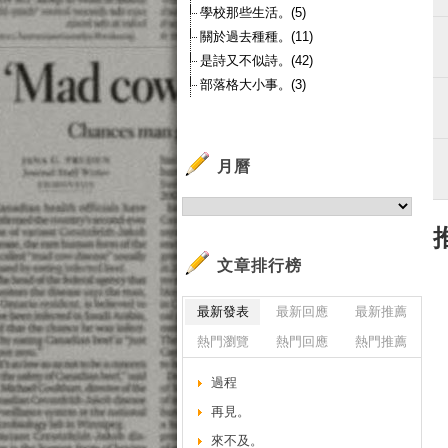
學校那些生活。(5)
關於過去種種。(11)
是詩又不似詩。(42)
部落格大小事。(3)
月曆
文章排行榜
最新發表
最新回應
最新推薦
熱門瀏覽
熱門回應
熱門推薦
過程
再見。
來不及。