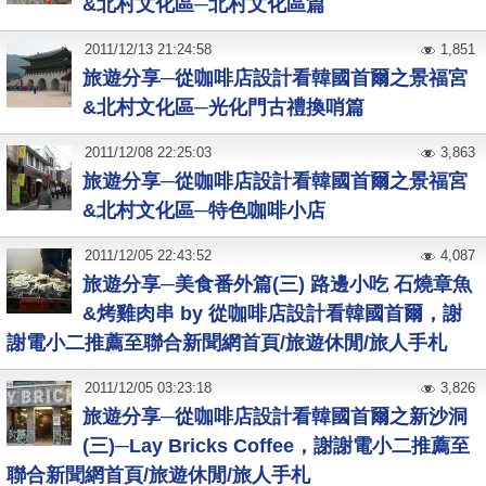
&北村文化區─北村文化區篇
2011
/
12
/
13
21:24:58
1,851
旅遊分享─從咖啡店設計看韓國首爾之景福宮
&北村文化區─光化門古禮換哨篇
2011
/
12
/
08
22:25:03
3,863
旅遊分享─從咖啡店設計看韓國首爾之景福宮
&北村文化區─特色咖啡小店
2011
/
12
/
05
22:43:52
4,087
旅遊分享─美食番外篇(三) 路邊小吃 石燒章魚
&烤雞肉串 by 從咖啡店設計看韓國首爾，謝
謝電小二推薦至聯合新聞網首頁/旅遊休閒/旅人手札
2011
/
12
/
05
03:23:18
3,826
旅遊分享─從咖啡店設計看韓國首爾之新沙洞
(三)─Lay Bricks Coffee，謝謝電小二推薦至
聯合新聞網首頁/旅遊休閒/旅人手札