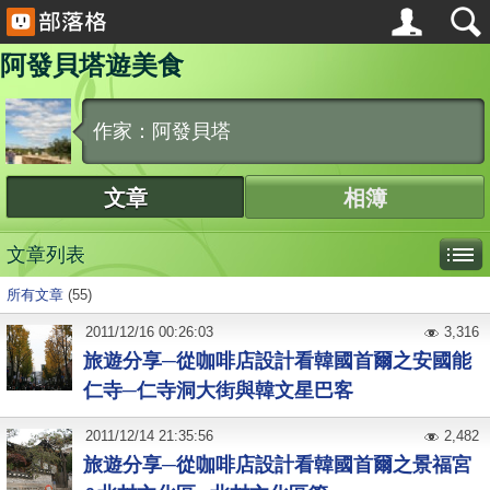
阿發貝塔遊美食
作家：阿發貝塔
文章
相簿
文章列表
所有文章
(55)
2011
/
12
/
16
00:26:03
3,316
旅遊分享─從咖啡店設計看韓國首爾之安國能
仁寺─仁寺洞大街與韓文星巴客
2011
/
12
/
14
21:35:56
2,482
旅遊分享─從咖啡店設計看韓國首爾之景福宮