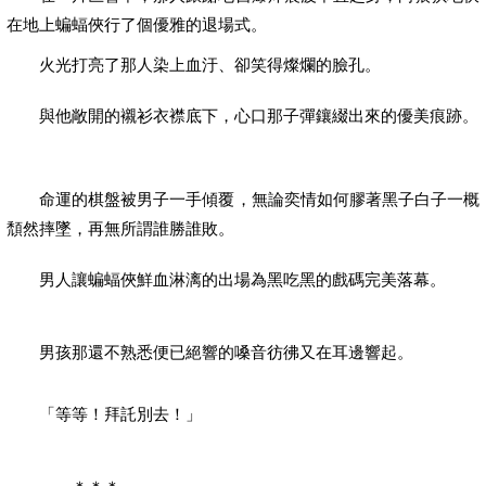
在地上蝙蝠俠行了個優雅的退場式。
火光打亮了那人染上血汙、卻笑得燦爛的臉孔。
與他敞開的襯衫衣襟底下，心口那子彈鑲綴出來的優美痕跡。
命運的棋盤被男子一手傾覆，無論奕情如何膠著黑子白子一概
頹然摔墜，再無所謂誰勝誰敗。
男人讓蝙蝠俠鮮血淋漓的出場為黑吃黑的戲碼完美落幕。
男孩那還不熟悉便已絕響的嗓音彷彿又在耳邊響起。
「等等！拜託別去！」