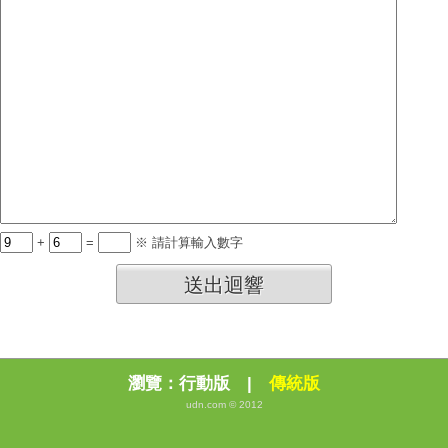
+
=
※ 請計算輸入數字
送出迴響
瀏覽：
行動版
|
傳統版
udn.com © 2012