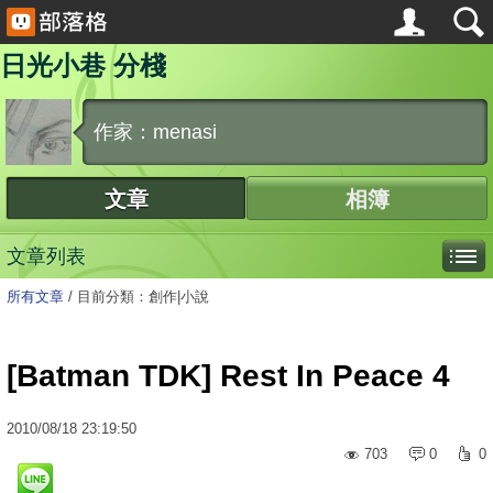
日光小巷 分棧
作家：menasi
文章
相簿
文章列表
所有文章
/
目前分類：創作|小說
[Batman TDK] Rest In Peace 4
2010
/
08
/
18
23:19:50
703
0
0