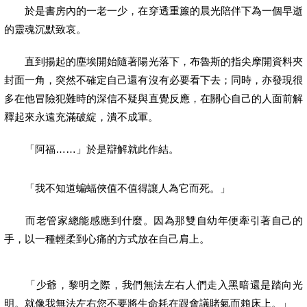
於是書房內的一老一少，在穿透重簾的晨光陪伴下為一個早逝
的靈魂沉默致哀。
直到揚起的塵埃開始隨著陽光落下，布魯斯的指尖摩開資料夾
封面一角，突然不確定自己還有沒有必要看下去；同時，亦發現很
多在他冒險犯難時的深信不疑與直覺反應，在關心自己的人面前解
釋起來永遠充滿破綻，潰不成軍。
「阿福……」於是辯解就此作結。
「我不知道蝙蝠俠值不值得讓人為它而死。」
而老管家總能感應到什麼。因為那雙自幼年便牽引著自己的
手，以一種輕柔到心痛的方式放在自己肩上。
「少爺，黎明之際，我們無法左右人們走入黑暗還是踏向光
明。就像我無法左右您不要將生命耗在跟會議賭氣而賴床上。」