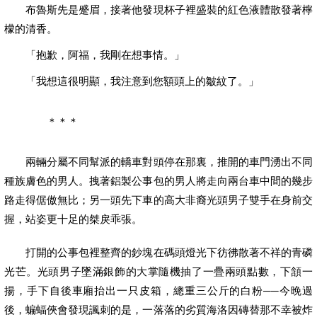
布魯斯先是蹙眉，接著他發現杯子裡盛裝的紅色液體散發著檸
檬的清香。
「抱歉，阿福，我剛在想事情。」
「我想這很明顯，我注意到您額頭上的皺紋了。」
＊＊＊
兩輛分屬不同幫派的轎車對頭停在那裏，推開的車門湧出不同
種族膚色的男人。拽著鋁製公事包的男人將走向兩台車中間的幾步
路走得倨傲無比；另一頭先下車的高大非裔光頭男子雙手在身前交
握，站姿更十足的桀戾乖張。
打開的公事包裡整齊的鈔塊在碼頭燈光下彷彿散著不祥的青磷
光芒。光頭男子墜滿銀飾的大掌隨機抽了一疊兩頭點數，下頷一
揚，手下自後車廂抬出一只皮箱，總重三公斤的白粉──今晚過
後，蝙蝠俠會發現諷刺的是，一落落的劣質海洛因磚替那不幸被炸