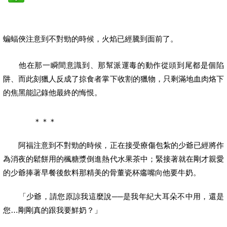
蝙蝠俠注意到不對勁的時候，火焰已經騰到面前了。
他在那一瞬間意識到、那幫派運毒的動作從頭到尾都是個陷
阱、而此刻獵人反成了掠食者掌下收割的獵物，只剩滿地血肉烙下
的焦黑能記錄他最終的悔恨。
＊＊＊
阿福注意到不對勁的時候，正在接受療傷包紮的少爺已經將作
為消夜的鬆餅用的楓糖漿倒進熱代水果茶中；緊接著就在剛才親愛
的少爺捧著早餐後飲料那精美的骨董瓷杯癟嘴向他要牛奶。
「少爺，請您原諒我這麼說──是我年紀大耳朵不中用，還是
您…剛剛真的跟我要鮮奶？」