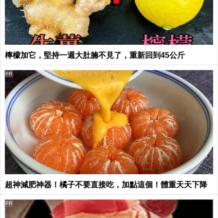
檸檬加它，堅持一週大肚腩不見了，重新回到45公斤
PR
超神減肥神器！橘子不要直接吃，加點這個！體重天天下降
PR