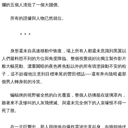
爛的五個人渣批了一個大賤價。
所有的證據與人物已然就位。
＊＊＊
身形還未自高速移動中恢復，場上所有人都還未意識到黑翼以
人們最料想不到的方位與角度降臨、整個視覺就好比獨立製作影片
般大幅晃動、濃重闐暗的夜色將焦點以外的所有填塗躁動不安的粒
子，這不妨礙他注意到目標車尾的豐田標誌──還有奔向陰暗處那
個男人轉身前的冷笑。
蝙蝠俠的視野被全然的白光覆蓋，整個人彷彿籠在玻璃罩內，
聽著來不及慘叫的人灰飛煙滅、與還未完全倒下的人哀嚎恨不得一
死了脫。
在一片巨響中，那人踉蹌地自爆炸震波中直起身，向狼狽地伏