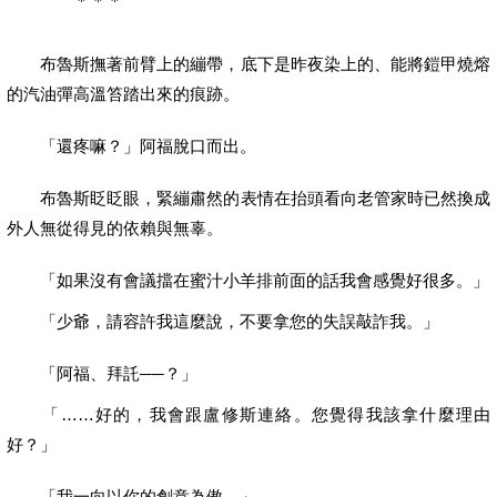
＊＊＊
布魯斯撫著前臂上的繃帶，底下是昨夜染上的、能將鎧甲燒熔
的汽油彈高溫笞踏出來的痕跡。
「還疼嘛？」阿福脫口而出。
布魯斯眨眨眼，緊繃肅然的表情在抬頭看向老管家時已然換成
外人無從得見的依賴與無辜。
「如果沒有會議擋在蜜汁小羊排前面的話我會感覺好很多。」
「少爺，請容許我這麼說，不要拿您的失誤敲詐我。」
「阿福、拜託──？」
「……好的，我會跟盧修斯連絡。您覺得我該拿什麼理由
好？」
「我一向以你的創意為傲。」