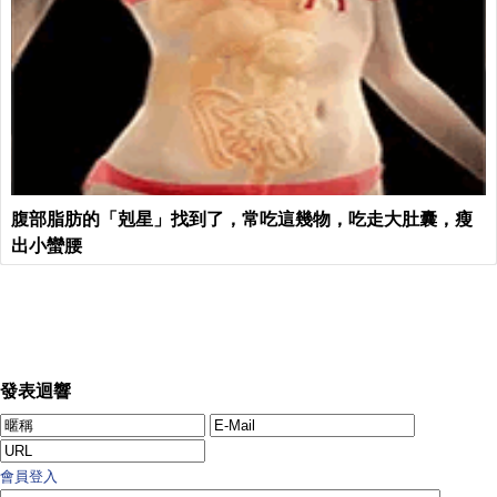
腹部脂肪的「剋星」找到了，常吃這幾物，吃走大肚囊，瘦
出小蠻腰
發表迴響
會員登入