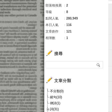
部落格推薦
：
2
等級
：
8
點閱人氣
：
280,949
本日人氣
：
116
文章創作
：
121
相簿數
：
1
搜尋
文章分類
不分類(0)
絕句(10)
律詩(1)
詞(31)