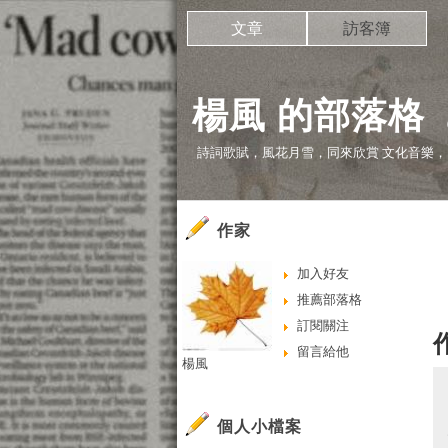
文章
訪客簿
楊風 的部落格
詩詞歌賦，風花月雪，同來欣賞 文化音樂，
作家
加入好友
推薦部落格
訂閱關注
留言給他
楊風
個人小檔案