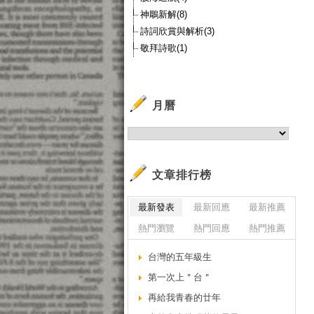
神鵰新解(8)
詩詞欣賞與解析(3)
敬拜詩歌(1)
月曆
文章排行榜
最新發表
最新回應
最新推薦
熱門瀏覽
熱門回應
熱門推薦
台灣的五年級生
第一次上＂台＂
再給我青春的廿年