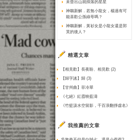
未曾出山就殞落的星星
神鵰新解．若無小龍女，楊過有可
能喜歡公孫綠萼嗎？
神鵰新解．黃衫女是小龍女還是郭
芙的後人？
精選文章
【相見歡】長夜盼、相見歡 (2)
【歸字謠】歸 (3)
【甘州曲】菲冷翠
《七絕》紅霞映藍濤
《竹籃汲水空留影，千百浪翻掙虛名》
我推薦的文章
吳敦義不但是白賊七，還是小孬孬?