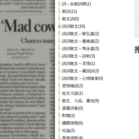
詞～自創詞牌(1)
新詩(11)
散文詩(0)
詩詞散文(16)
詩詞散文～恢弘篇(2)
詩詞散文～樂曲篇(2)
詩詞散文～雋永篇(3)
詩詞散文～詩歌(3)
詩詞散文～言情(1)
詩詞散文～藏頭詩(2)
詩詞散文～心情隨筆(0)
雲情物語(2)
短文小說(1)
散文、小品、書信(9)
霹靂詩集(0)
對聯(2)
國際情勢(6)
社論(2)
股海巡航(4)