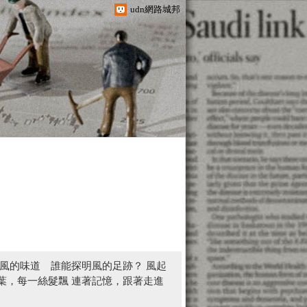
udn網路城邦
辨風的味道 誰能探明風的足跡？ 風起
葉，每一絲髮飄 連著記憶，跟著走進