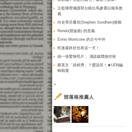
泛藍陣營擁護郭台銘出馬參選以報吳敦
義
向史蒂芬桑坦(Stephen Sondhein)致敬
Rondo(迴旋曲) 的意義
Ennio Morricone 的古今中外
民進黨終於也有這一天！
由一張驚悚照片， 淺談媒體操控術
蔡英文「拚經濟」？愛說笑！★UDN編
輯精選
>
部落格推薦人