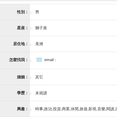
性別：
男
星座：
獅子座
居住地：
美洲
怎麼找我：
email：
婚姻：
其它
學歷：
未就讀
興趣：
時事,政治,投資,商業,休閒,旅遊,影視,音樂,閱讀,