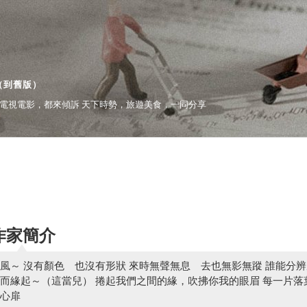
（
到舊版
）
電視電影，都來傾訴 天下時勢，旅遊美食，一同分享
作家簡介
風～ 沒有顏色 也沒有形狀 來時無聲無息 去也無影無蹤 誰能分
而緣起～（這當兒） 捲起我們之間的緣，吹拂你我的眼眉 每一片落
心扉