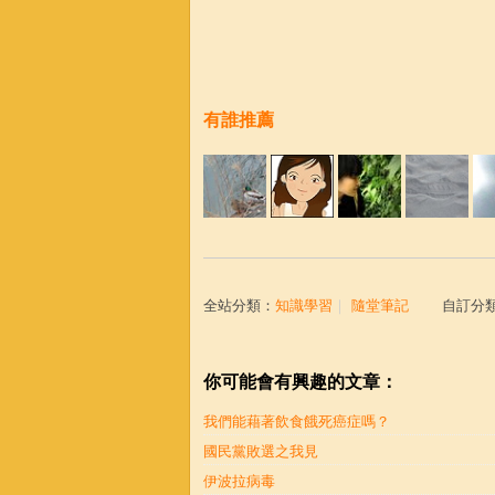
有誰推薦
全站分類：
知識學習
｜
隨堂筆記
自訂分
你可能會有興趣的文章：
我們能藉著飲食餓死癌症嗎？
國民黨敗選之我見
伊波拉病毒