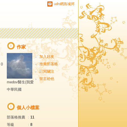
udn網路城邦
作家
加入好友
推薦部落格
0
訂閱關注
留言給他
medov醫生(我愛
中華民國
個人小檔案
部落格推薦
：
11
等級
：
8