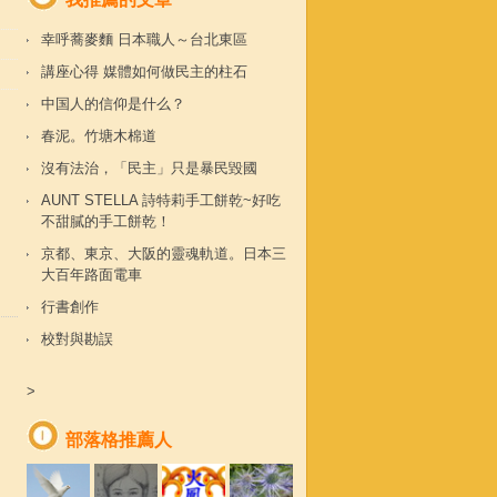
幸呼蕎麥麵 日本職人～台北東區
講座心得 媒體如何做民主的柱石
中国人的信仰是什么？
春泥。竹塘木棉道
沒有法治，「民主」只是暴民毀國
AUNT STELLA 詩特莉手工餅乾~好吃
不甜膩的手工餅乾！
京都、東京、大阪的靈魂軌道。日本三
大百年路面電車
行書創作
校對與勘誤
>
部落格推薦人