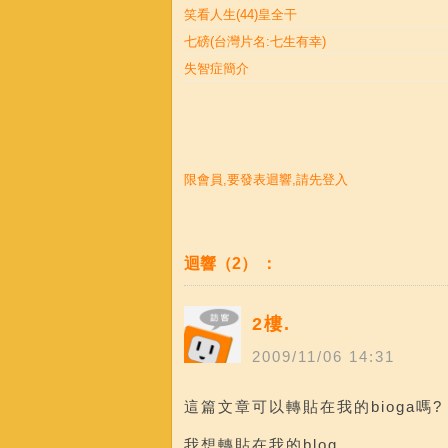
笑看人生(44)皇全干
七磅(台灣片名:七生有幸)
失智症簡介
限會員,要發表迴響,請先登入
迴響（2） ：
2樓.
2009
/
11
/
06
14
:
31
這篇文章可以轉貼在我的bioga嗎?
我想轉貼在我的blog