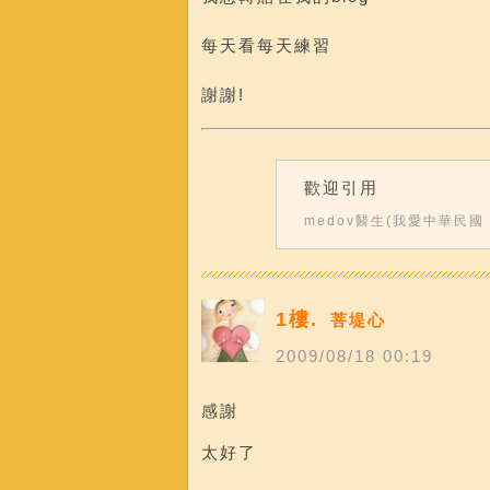
每天看每天練習
謝謝!
歡迎引用
medov醫生(我愛中華民國
1樓.
菩堤心
2009
/
08
/
18
00
:
19
感謝
太好了