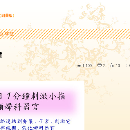
（
到舊版
）
訪客簿
鐘
1,109
2
10