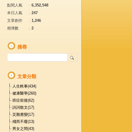
點閱人氣
：
6,352,548
本日人氣
：
247
文章創作
：
1,246
相簿數
：
2
搜尋
文章分類
人生軼事(434)
健康醫學(260)
癌症前後(62)
詩詞散文(17)
災難應變(17)
殘而不廢(13)
男女之間(43)