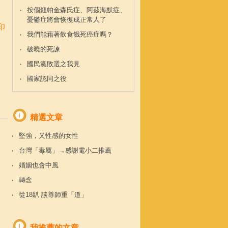
按個鈕帕金森氏症、阿茲海默症、
憂鬱症將會恢復成正常人了
印
我們能藉著飲食餓死癌症嗎？
破曉的死諫
國民黨敗選之我見
國家認同之役
精選文章
堅強，又性感的女性
台灣「毒厲」→感謝電小二推薦
婚姻也會中風
轉念
從18趴 談尊師重「道」
我推薦的文章