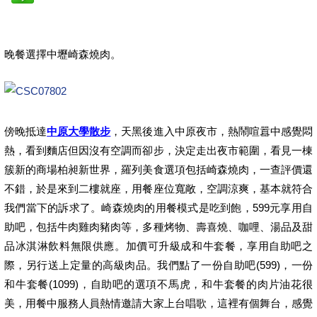
晚餐選擇中壢崎森燒肉。
傍晚抵達
中原大學散步
，天黑後進入中原夜市，熱鬧喧囂中感覺悶
熱，看到麵店但因沒有空調而卻步，決定走出夜市範圍，看見一棟
簇新的商場柏昶新世界，羅列美食選項包括崎森燒肉，一查評價還
不錯，於是來到二樓就座，用餐座位寬敞，空調涼爽，基本就符合
我們當下的訴求了。崎森燒肉的用餐模式是吃到飽，599元享用自
助吧，包括牛肉雞肉豬肉等，多種烤物、壽喜燒、咖哩、湯品及甜
品冰淇淋飲料無限供應。加價可升級成和牛套餐，享用自助吧之
際，另行送上定量的高級肉品。我們點了一份自助吧(599)，一份
和牛套餐(1099)，自助吧的選項不馬虎，和牛套餐的肉片油花很
美，用餐中服務人員熱情邀請大家上台唱歌，這裡有個舞台，感覺