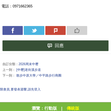
電話：0971662365
回應
自訂分類：
2026周末中壢
上一則：
[中壢]老街溪步道
下一則：
散步中原大學／中平路步行商圈
限會員,要發表迴響,請先登入
瀏覽：
行動版
|
傳統版