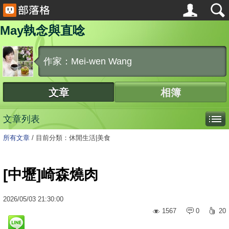
May執念與直唸
作家：Mei-wen Wang
文章
相簿
文章列表
所有文章
/
目前分類：休閒生活|美食
[中壢]崎森燒肉
2026
/
05
/
03
21:30:00
1567
0
20