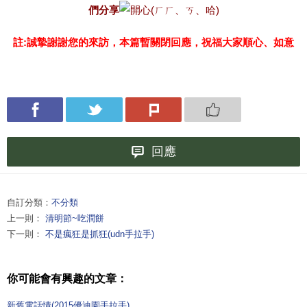
們分享
註:誠摯謝謝您的來訪，本篇暫關閉回應，祝福大家順心、如意
回應
自訂分類：
不分類
上一則：
清明節~吃潤餅
下一則：
不是瘋狂是抓狂(udn手拉手)
你可能會有興趣的文章：
新舊電話情(2015優迪園手拉手)