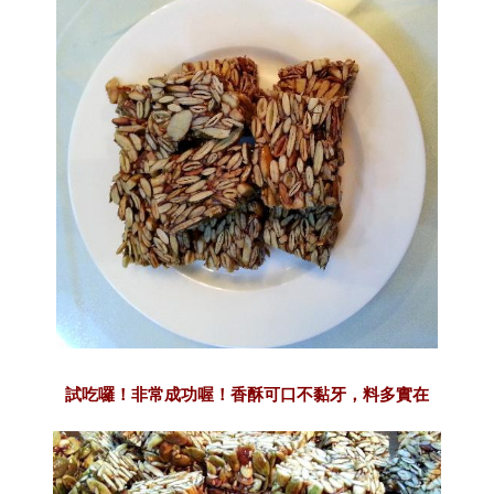
試吃囉！非常成功喔！香酥可口不黏牙，料多實在