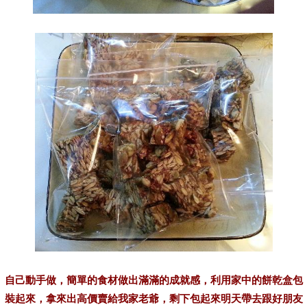
自己動手做，簡單的食材做出滿滿的成就感，利用家中的餅乾盒包
裝起來，拿來出高價賣給我家老爺，剩下包起來明天帶去跟好朋友