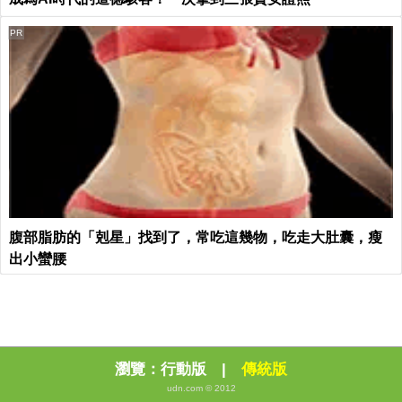
PR
腹部脂肪的「剋星」找到了，常吃這幾物，吃走大肚囊，瘦
出小蠻腰
瀏覽：
行動版
|
傳統版
udn.com © 2012