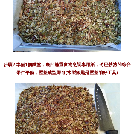
步驟2.準備1個鐵盤，底部舖置食物烹調專用紙，將已炒熟的綜合
果仁平舖，壓整成型即可(木製飯匙是壓整的好工具)