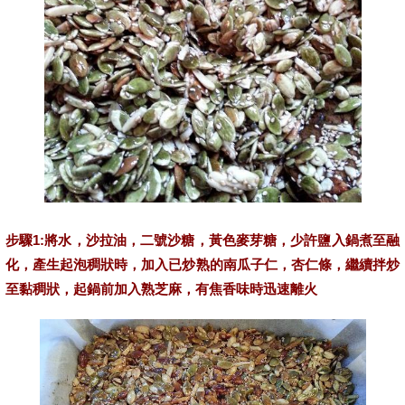
步驟1:將水，沙拉油，二號沙糖，黃色麥芽糖，少許鹽入鍋煮至融
化，產生起泡稠狀時，加入已炒熟的南瓜子仁，杏仁條，繼續拌炒
至黏稠狀，起鍋前加入熟芝麻，有焦香味時迅速離火