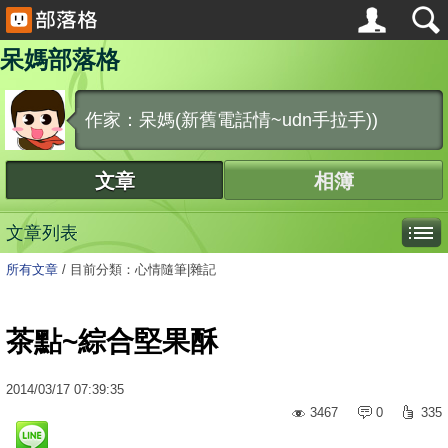
呆媽部落格
作家：呆媽(新舊電話情~udn手拉手))
文章
相簿
文章列表
所有文章
/
目前分類：心情隨筆|雜記
茶點~綜合堅果酥
2014
/
03
/
17
07:39:35
3467
0
335