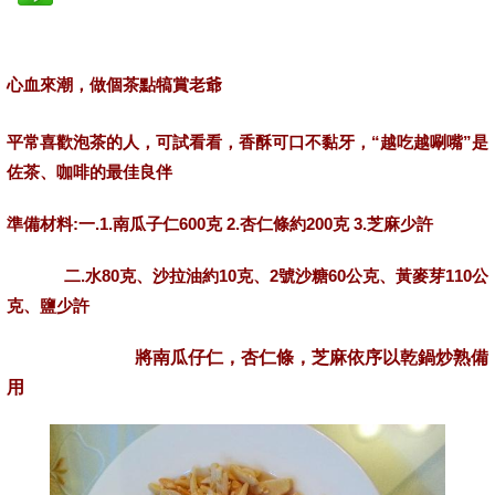
心血來潮，做個茶點犒賞老爺
平常喜歡泡茶的人，可試看看，香酥可口不黏牙，“越吃越唰嘴”是
佐茶、咖啡的最佳良伴
準備材料:一.1.南瓜子仁600克 2.杏仁條約200克 3.芝麻少許
二.水80克、沙拉油約10克、2號沙糖60公克、黃麥芽110公
克、鹽少許
將南瓜仔仁，杏仁條，芝麻依序以乾鍋炒熟備
用