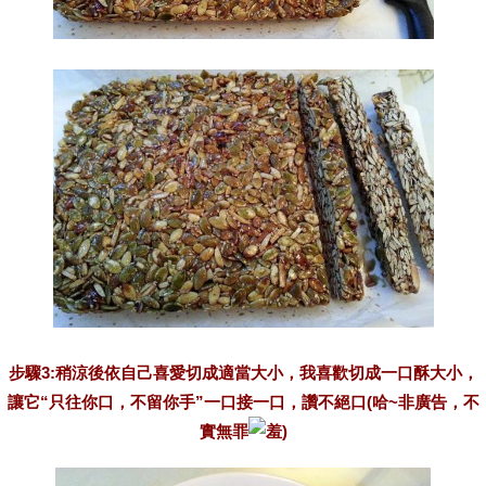
步驟3:稍涼後依自己喜愛切成適當大小，我喜歡切成一口酥大小，
讓它“只往你口，不留你手”一口接一口，讚不絕口(哈~非廣告，不
實無罪
)