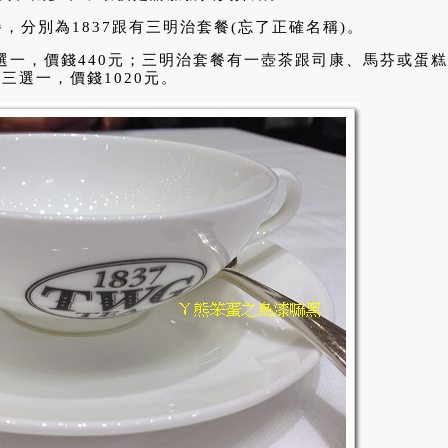
，分別為1837跟有三明治套餐(忘了正確名稱)。
二選一，價錢440元；三明治套餐有一壺茶跟司康、馬芬或蛋糕
三選一，價錢1020元。