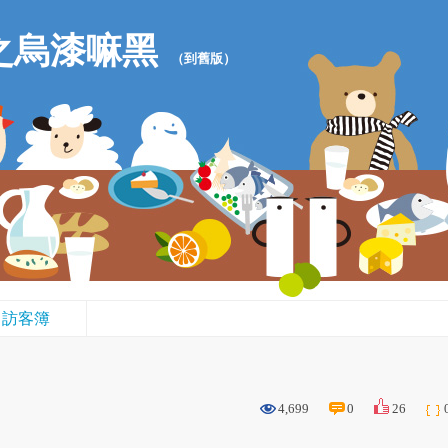
之烏漆嘛黑
（
到舊版
）
訪客簿
4,699
0
26