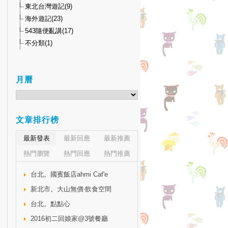
東北台灣遊記(9)
海外遊記(23)
543隨便亂講(17)
不分類(1)
月曆
文章排行榜
最新發表
最新回應
最新推薦
熱門瀏覽
熱門回應
熱門推薦
台北。國賓飯店ahmi Caf'e
新北市。大山無價‧飲食空間
台北。點點心
2016初二回娘家@3號餐廳