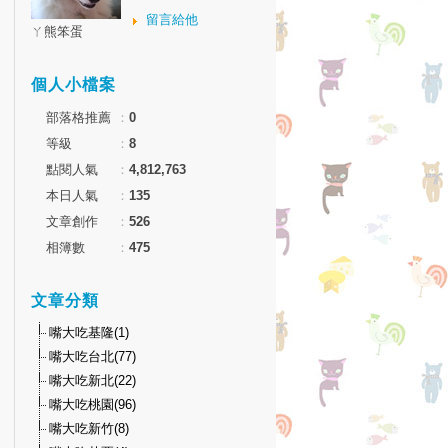
留言給他
ㄚ熊笨蛋
個人小檔案
部落格推薦
：
0
等級
：
8
點閱人氣
：
4,812,763
本日人氣
：
135
文章創作
：
526
相簿數
：
475
文章分類
嘴大吃基隆(1)
嘴大吃台北(77)
嘴大吃新北(22)
嘴大吃桃園(96)
嘴大吃新竹(8)