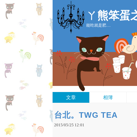
ㄚ熊笨蛋
能吃就是肥.....
文章
相簿
台北。TWG TEA
2015
/
05
/
25
12
:
01