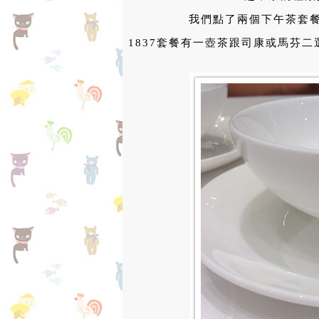
我們點了兩個下午茶套餐
1837套餐有一壺茶跟司康或馬芬