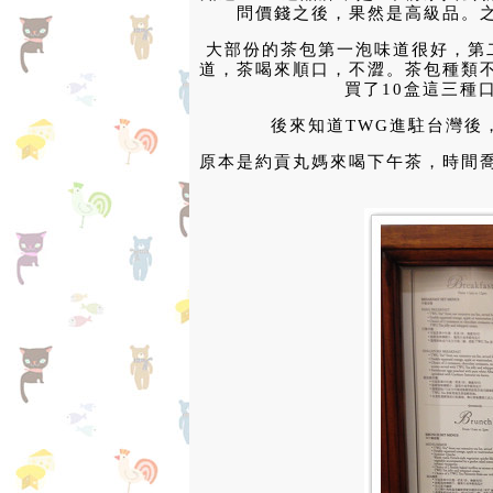
問價錢之後，果然是高級品。
大部份的茶包第一泡味道很好，第
道，茶喝來順口，不澀。茶包種類
買了10盒這三種
後來知道TWG進駐台灣後
原本是約貢丸媽來喝下午茶，時間