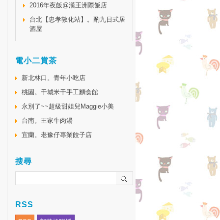
2016年夜飯@漢王洲際飯店
台北【忠孝敦化站】。酌九日式居
酒屋
電小二賞茶
新北林口。青年小吃店
桃園。干城米干手工麵食館
永別了~~超級甜姐兒Maggie小美
台南。王家牛肉湯
宜蘭。老豫仔專業餃子店
搜尋
RSS