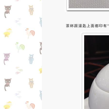
茶杯跟湯匙上面都印有"1