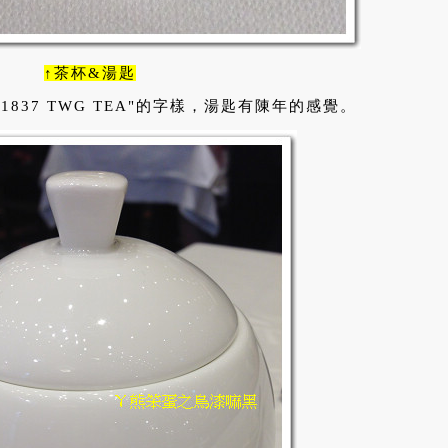
↑茶杯&湯匙
837 TWG TEA"的字樣，湯匙有陳年的感覺。