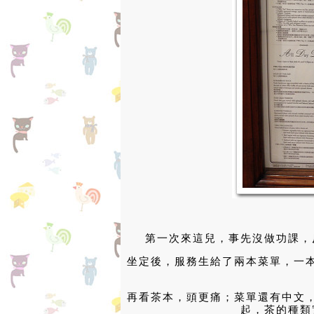
第一次來這兒，事先沒做功課，
坐定後，服務生給了兩本菜單，一
再看茶本，頭更痛；菜單還有中文
起，茶的種類