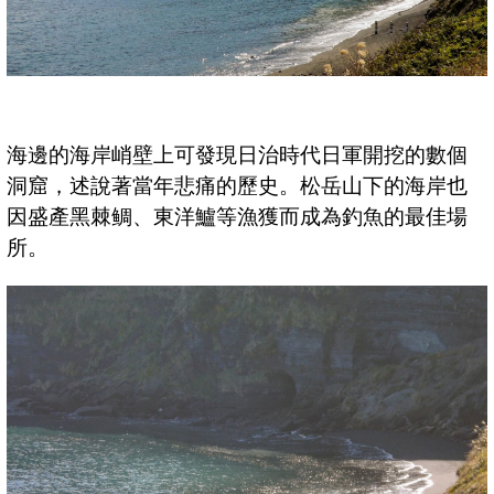
海邊的海岸峭壁上可發現日治時代日軍開挖的數個
洞窟，述說著當年悲痛的歷史。松岳山下的海岸也
因盛產黑棘鲷、東洋鱸等漁獲而成為釣魚的最佳場
所。