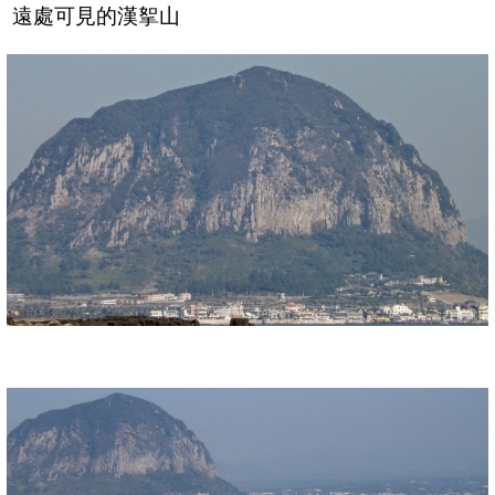
遠處可見的漢挐山