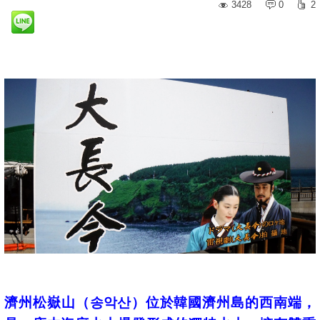
3428
0
2
濟州松嶽山（송악산）位於韓國濟州島的西南端，