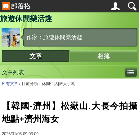
旅遊休閒樂活趣
作家：旅遊休閒樂活趣
文章
相簿
文章列表
所有文章
/
目前分類：休閒生活|旅人手札
【韓國-濟州】松嶽山.大長今拍攝
地點+濟州海女
2025
/
01
/
03
09:03:09