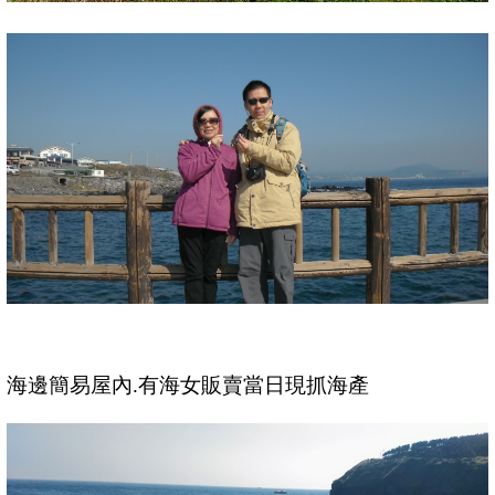
海邊簡易屋內.有海女販賣當日現抓海產