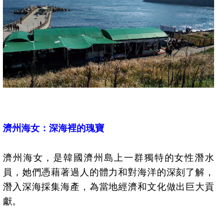
濟州海女：深海裡的瑰寶
濟州海女，是韓國濟州島上一群獨特的女性潛水
員，她們憑藉著過人的體力和對海洋的深刻了解，
潛入深海採集海產，為當地經濟和文化做出巨大貢
獻。