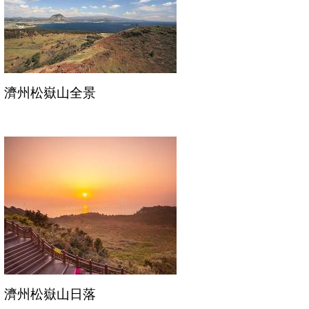
濟州松嶽山全景
濟州松嶽山日落