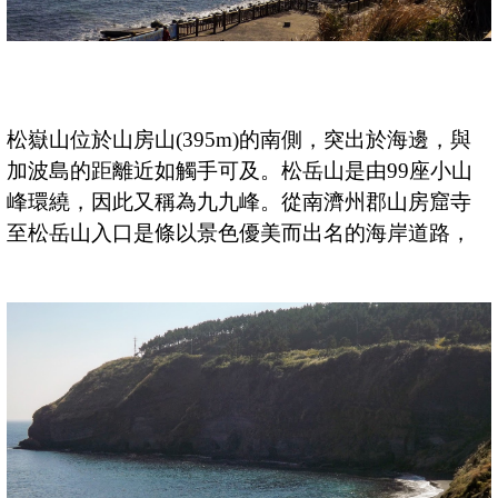
松嶽山
位於山房山(395m)的南側，突出於海邊，與
加波島的距離近如觸手可及。松岳山是由99座小山
峰環繞，因此又稱為九九峰。從南濟州郡山房窟寺
至松岳山入口是條以景色優美而出名的海岸道路，