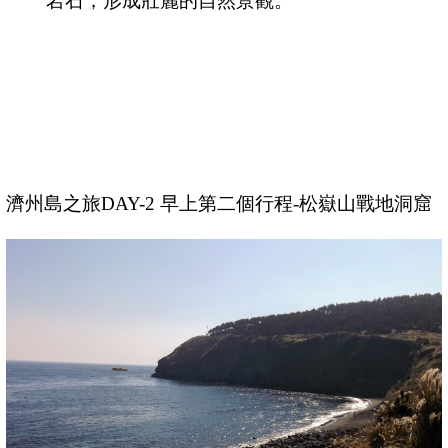
岩石，形成壯麗的自然景觀。
濟州島之旅DAY-2 早上第二個行程-松嶽山戰地洞窟