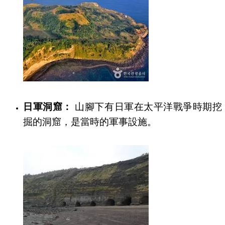
日軍洞窟：
山腳下有日軍在太平洋戰爭時期挖
掘的洞窟，是當時的軍事設施。