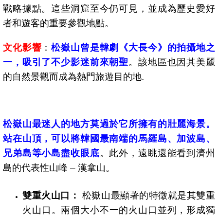
戰略據點。這些洞窟至今仍可見，並成為歷史愛好
者和遊客的重要參觀地點。
文化影響
：
松嶽山曾是韓劇《大長今》的拍攝地之
一，吸引了不少影迷前來朝聖
。該地區也因其美麗
的自然景觀而成為熱門旅遊目的地.
松嶽山最迷人的地方莫過於它所擁有的壯麗海景。
站在山頂，可以將韓國最南端的馬羅島、加波島、
兄弟島等小島盡收眼底
。此外，遠眺還能看到濟州
島的代表性山峰 – 漢拿山。
雙重火山口：
松嶽山最顯著的特徵就是其雙重
火山口。兩個大小不一的火山口並列，形成獨