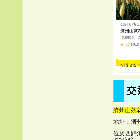
濟州山茶花
地址：濟州
位於西歸