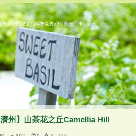
命中美好的記憶,待年華老去,仍可細細回味
濟州】山茶花之丘Camellia Hill
52
8,999
0
3
0