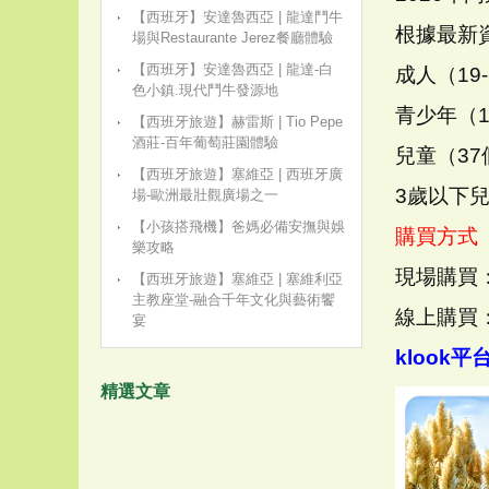
【西班牙】安達魯西亞 | 龍達鬥牛
根據最新
場與Restaurante Jerez餐廳體驗
【西班牙】安達魯西亞 | 龍達-白
成人（19-
色小鎮.現代鬥牛發源地
青少年（13
【西班牙旅遊】赫雷斯 | Tio Pepe
酒莊-百年葡萄莊園體驗
兒童（37
【西班牙旅遊】塞維亞 | 西班牙廣
3歲以下
場-歐洲最壯觀廣場之一
【小孩搭飛機】爸媽必備安撫與娛
購買方式
樂攻略
現場購買
【西班牙旅遊】塞維亞 | 塞維利亞
主教座堂-融合千年文化與藝術饗
線上購買
宴
klook
精選文章