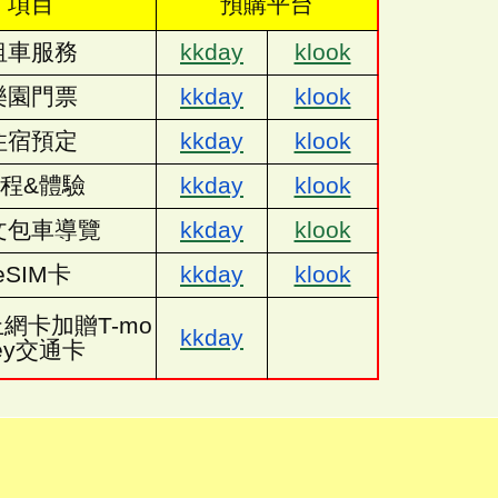
項目
預購平台
租車服務
kkday
klook
樂園門票
kkday
klook
住宿預定
kkday
klook
程&體驗
kkday
klook
文包車導覽
kkday
klook
eSIM卡
kkday
klook
網卡加贈T-mo
kkday
ey交通卡