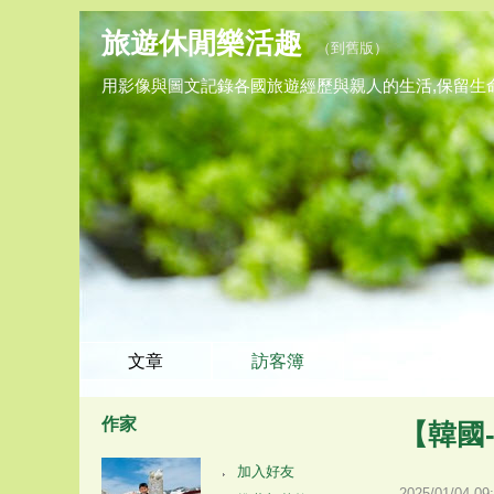
旅遊休閒樂活趣
（
到舊版
）
用影像與圖文記錄各國旅遊經歷與親人的生活,保留生
文章
訪客簿
作家
【韓國-
加入好友
2025
/
01
/
04
09
: