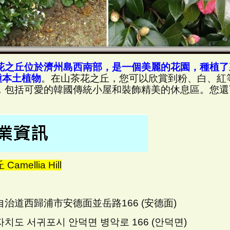
花之丘位於濟州島西南部，是一個美麗的花園，種植了來
種本土植物
。在山茶花之丘，您可以欣賞到粉、白、紅
，包括可愛的韓國傳統小屋和裝飾精美的休息區。您還
amellia Hill
治道西歸浦市安德面並岳路166 (安德面)
치도 서귀포시 안덕면 병악로 166 (안덕면)