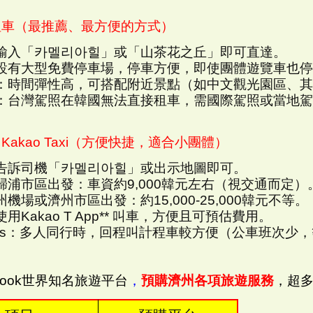
/ 租車（最推薦、最方便的方式）
輸入「카멜리아힐」或「山茶花之丘」即可直達。
設有大型免費停車場，停車方便，即使團體遊覽車也停
：時間彈性高，可搭配附近景點（如中文觀光園區、其
：台灣駕照在韓國無法直接租車，需國際駕照或當地駕
/ Kakao Taxi（方便快捷，適合小團體）
告訴司機「카멜리아힐」或出示地圖即可。
歸浦市區出發：車資約9,000韓元左右（視交通而定）
機場或濟州市區出發：約15,000-25,000韓元不等。
用Kakao T App** 叫車，方便且可預估費用。
ips：多人同行時，回程叫計程車較方便（公車班次少
klook世界知名旅遊平台
，
預購濟州各項旅遊服務
，超