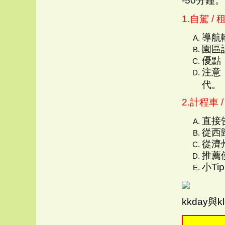
-50分鐘。
1.自駕 
導航
園區
優點
注意
代。
2.計程車 
直接
從西
從濟州
推薦使
小T
kkday與