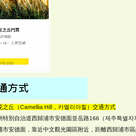
之丘（Camellia Hill，카멜리아힐）交通方式
特別自治道西歸浦市安德面並岳路166（제주특별자치도
浦市安德面，靠近中文觀光園區附近，距離西歸浦市區約2