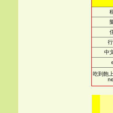
行
中
吃到飽上
n