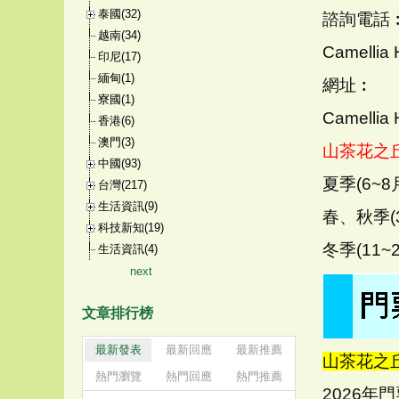
泰國(32)
諮詢電話
越南(34)
Camellia 
印尼(17)
緬甸(1)
網址︰
寮國(1)
Camellia H
香港(6)
澳門(3)
山茶花之
中國(93)
夏季(6~8月
台灣(217)
生活資訊(9)
春、秋季(3~
科技新知(19)
冬季(11~2
生活資訊(4)
next
文章排行榜
最新發表
最新回應
最新推薦
山茶花之
熱門瀏覽
熱門回應
熱門推薦
2026年