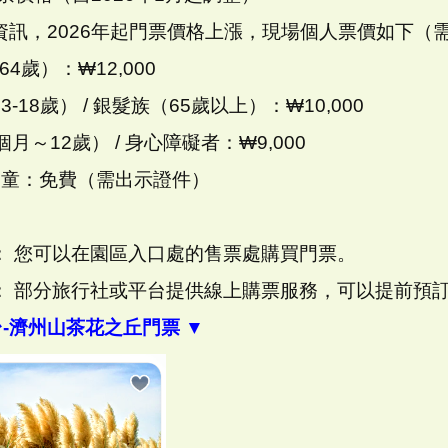
資訊，2026年起門票價格上漲，現場個人票價如下（
64歲）：₩12,000
-18歲） / 銀髮族（65歲以上）：₩10,000
個月～12歲） / 身心障礙者：₩9,000
兒童：免費（需出示證件）
： 您可以在園區入口處的售票處購買門票。
： 部分旅行社或平台提供線上購票服務，可以提前預
平台-濟州山茶花之丘門票
▼