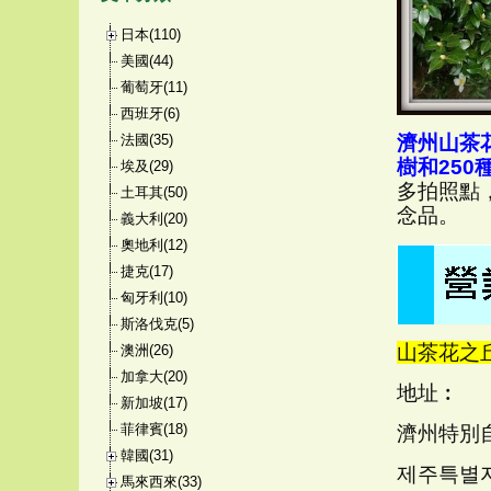
日本(110)
美國(44)
葡萄牙(11)
西班牙(6)
法國(35)
濟州山茶
樹和250
埃及(29)
多拍照點
土耳其(50)
念品。
義大利(20)
奧地利(12)
捷克(17)
匈牙利(10)
斯洛伐克(5)
山茶花之丘 C
澳洲(26)
加拿大(20)
地址︰
新加坡(17)
菲律賓(18)
濟州特別自
韓國(31)
제주특별자
馬來西來(33)