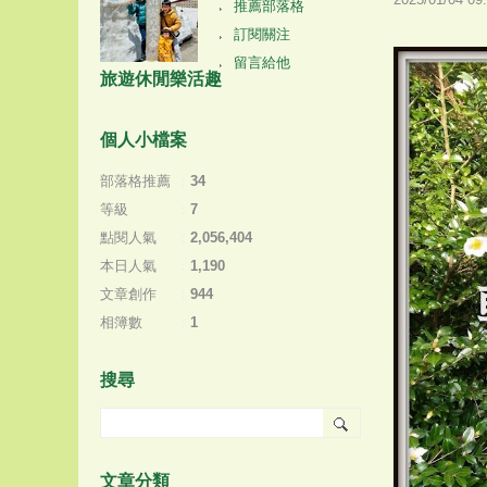
推薦部落格
訂閱關注
留言給他
旅遊休閒樂活趣
個人小檔案
部落格推薦
：
34
等級
：
7
點閱人氣
：
2,056,404
本日人氣
：
1,190
文章創作
：
944
相簿數
：
1
搜尋
文章分類