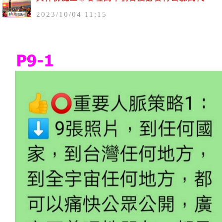
2023
/
10
/
04
11
:
15
A00001