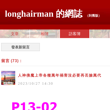
longhairman 的網誌
（
到舊版
）
文章
相簿
訪客簿
發表新留言
留言 (73)：
人神佛魔上帝各種萬年禍害沒必要再丟臉萬代
2023
/
10
/
27
14
:
30
AAA00001