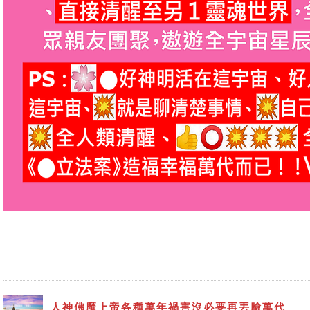
人神佛魔上帝各種萬年禍害沒必要再丟臉萬代