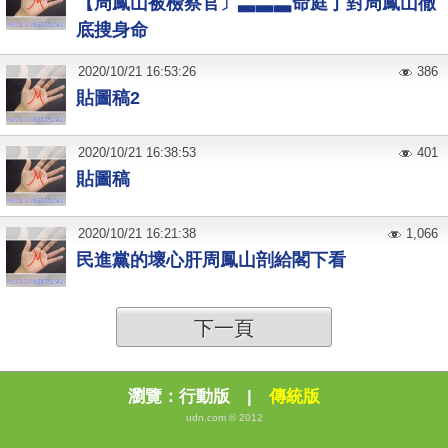
【周鳳山被檢察官〕▃▃▃命庭丁對周鳳山徹
底搜身命
2020
/
10
/
21
16:53:26
386
貼圖稿2
2020
/
10
/
21
16:38:53
401
貼圖稿
2020
/
10
/
21
16:21:38
1,066
民進黨的壞心肝周鳳山剖給閣下看
下一頁
瀏覽：
行動版
|
傳統版
udn.com © 2012