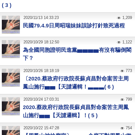
( 3 )
2020
/
11
/
13
14:33:23
1,209
民國79.4.9日周昭瑞妹妹誤診打針致死過程
2020
/
10
/
29
18:12:50
1,122
為全國同胞證明民進黨▅▅▅▅有沒有騙倒閣
下？
2020
/
10
/
26
18:18:19
773
〔2020.蔡政府行政院長蘇貞昌對命案苦主周
鳳山施行▅▅【天譴邏輯！▃▃▃( 6 )
2020
/
10
/
24
17:03:31
799
2020.蔡政府行政院長蘇貞昌對命案苦主周鳳
山施行▅▅【天譴邏輯】！( 5 )
2020
/
10
/
22
15:47:28
754