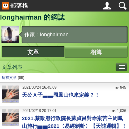
longhairman 的網誌
作家：longhairman
文章
相簿
文章列表
所有文章
(89)
2021
/
03
/
24
16:45:09
945
天公Ａ子▃▃周鳳山也來定義？！
2021
/
02
/
18
20:17:01
1,036
2021.蔡政府行政院長蘇貞昌對命案苦主周鳳
山施行▅▅2021〈易經剝卦〉【天譴邏輯】！