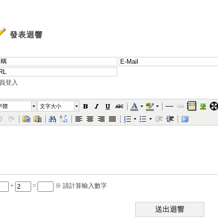
發表迴響
員登入
字體
文字大小
+
=
※ 請計算輸入數字
送出迴響