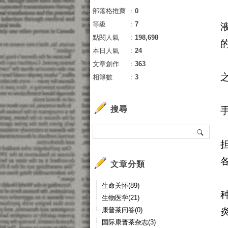
部落格推薦
：
0
等級
：
7
點閱人氣
：
198,698
本日人氣
：
24
文章創作
：
363
相簿數
：
3
搜尋
文章分類
生命关怀(89)
生物医学(21)
康普茶问答(0)
国际康普茶杂志(3)