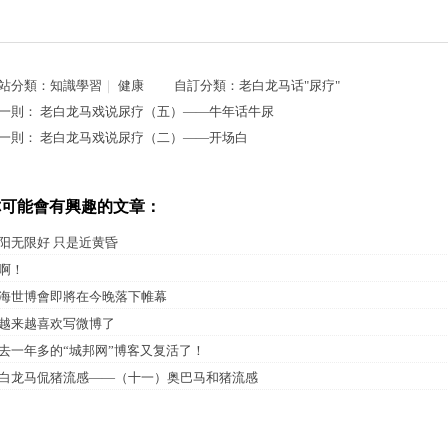
站分類：
知識學習
｜
健康
自訂分類：
老白龙马话"尿疗"
一則：
老白龙马戏说尿疗（五）——牛年话牛尿
一則：
老白龙马戏说尿疗（二）——开场白
你可能會有興趣的文章：
阳无限好 只是近黄昏
啊！
海世博會即將在今晚落下帷幕
越来越喜欢写微博了
去一年多的“城邦网”博客又复活了！
白龙马侃猪流感——（十一）奥巴马和猪流感