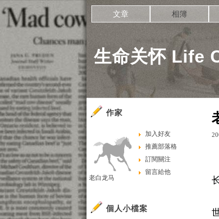
文章
相簿
生命关怀 Life C
作家
加入好友
20
推薦部落格
訂閱關注
留言給他
老白龙马
個人小檔案