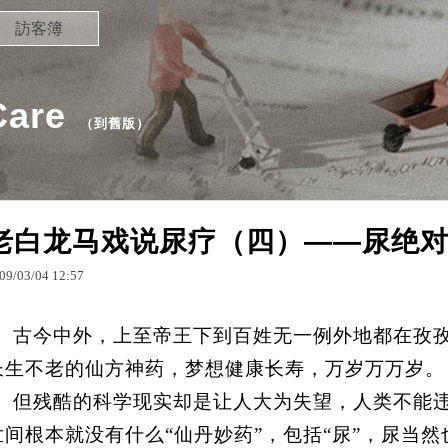
訪客簿
are
（
到舊版
）
老白龙马戏说尿疗（四）——尿绝
09
/
03
/
04
12
:
57
古今中外，上至帝王下到百姓无一例外地都在孜
长生不老的仙方神药，梦想健康长寿，万岁万万岁。
但残酷的科学现实却是让人大为失望，人类不能违
世间根本就没有什么“仙丹妙药”，包括“尿”，尿当