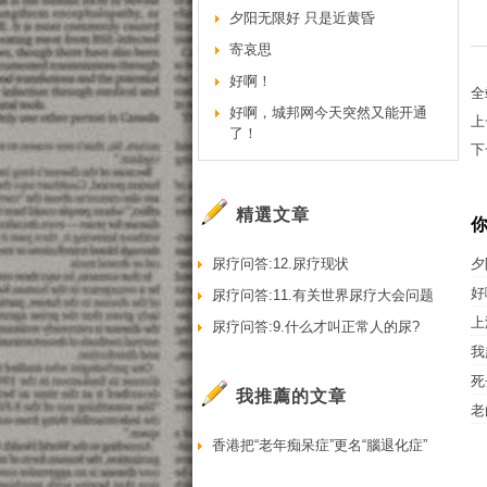
夕阳无限好 只是近黄昏
寄哀思
好啊！
全
好啊，城邦网今天突然又能开通
上
了！
下
精選文章
尿疗问答:12.尿疗现状
夕
好
尿疗问答:11.有关世界尿疗大会问题
上
尿疗问答:9.什么才叫正常人的尿?
我
死
我推薦的文章
老
香港把“老年痴呆症”更名“腦退化症”