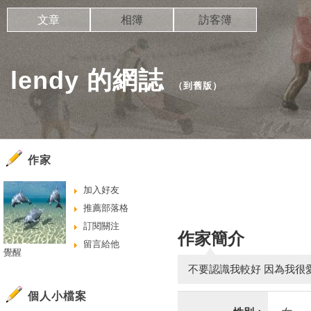
文章
相簿
訪客簿
lendy 的網誌
（
到舊版
）
作家
加入好友
推薦部落格
訂閱關注
作家簡介
留言給他
覺醒
不要認識我較好 因為我很愛
個人小檔案