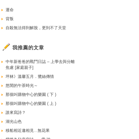
運命
背叛
自殺無法得到解脫，更到不了天堂
我推薦的文章
中年新爸爸的戰鬥日誌 – 上學去與分離
焦慮 [家庭親子]
坪林》溫馨五月．鷺絲傳情
悠閒的午茶時光～
那個叫購物中心的樂園 ( 下 )
那個叫購物中心的樂園 ( 上 )
誰來寫詩？
湖光山色
移船相近邀相見...無花果