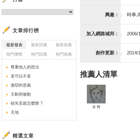
興趣：
時事,
文章排行榜
加入網路城邦：
2006/1
最新發表
最新回應
最新推薦
創作更新：
2014/1
熱門瀏覽
熱門回應
熱門推薦
尊重他人的想法
推薦人清單
老可以不老
激辯的意義
主動與被動
頓失至親怎麼辦 ?
水 羚
天地
精選文章