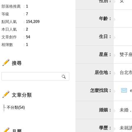
性別：
女
部落格推薦
：
1
等級
：
7
年齡：
點閱人氣
：
154,209
本日人氣
：
2
生日：
文章創作
：
54
相簿數
：
1
星座：
雙子
搜尋
居住地：
台北
怎麼找我：
文章分類
不分類(54)
婚姻：
未婚
學歷：
未就
月曆