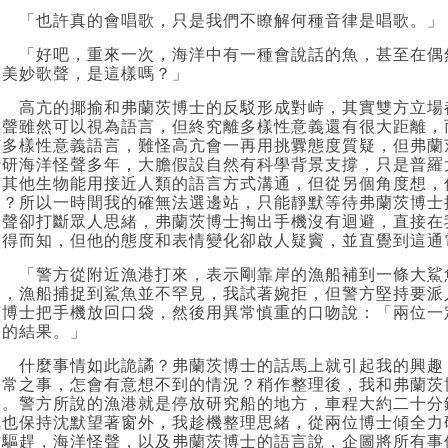
「也許真的會唱歌，只是我們不瞭解何種音律是唱歌。」
「好吧，重來一次，海洋中有一種會說話的魚，甚至在偶
到美妙歌聲，是這樣嗎？」
高亢的揶揄和弗蘭茨博士的反駁形成對峙，其實雙方立場
鳴聲雖然可以視為語言，但終究離多樣性意義還有很大距離，
有多樣性意義語言，難怪高亢會一再用挑釁態度質疑，但弗蘭
鑽研海洋怪聲多年，大膽假設自然有科學背景支撐，只是普羅
有其他生物能用接近人類的語言方式溝通，但從另個角度想，
疑？所以一時間我的確無法選邊站，只能靜默等待弗蘭茨博士
鈴聲卻打斷眾人思緒，弗蘭茨博士掏出手機沒有迴避，直接在
不得而知，但他的態度和表情變化卻啟人疑竇，並直覺到這通
「警方從附近漁港打來，表示剛靠岸的漁船補到一條大鯊
定，漁船捕捉到鯊魚並不罕見，我試著婉拒，但警方堅持要派
茨博士把手機放回口袋，然後用異常慎重的口吻說：「兩位一
到的結果。」
什麼事情如此詭譎？弗蘭茨博士的話馬上就引起我的興趣
平常之事，怎會有意想不到的情況？稍作整理後，我和弗蘭茨
港。警方所說的漁港就是停放研究船的地方，車程大約二十分
亢也保持沈默望著窗外，我趁機整理思緒，從兩位博士傾全力
方驅趕，海洋怪聲，以及弗蘭茨博士的語言說，企圖將所有事