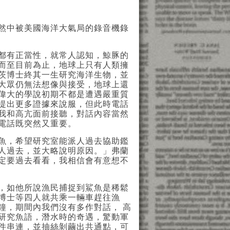
然中被美國海洋大氣局的錄音機錄
都有正當性，就常人認知，鯨豚的
而至目前為止，地球上只有人類擁
茨博士終其一生研究海洋生物，並
大眾仍無法想像與接受，地球上還
偉大的學說初期不都是遭遇嚴重質
提出更多證據來說服，但此時電話
我和高亢面前接聽，對話內容當然
電話既突然又重要。
魚，希望研究室能派人過去協助鑑
人過去，並大略說明原因。」弗蘭
定要過去看看，我相信會有意想不
，如他所說漁民捕捉到鯊魚是稀鬆
博士等四人就共乘一輛車趕往漁
鐘，期間內我們沒有多作對話， 高
研究魚語，潛水時的奇遇，驚動軍
件串連，並抽絲剝繭出共通點，可