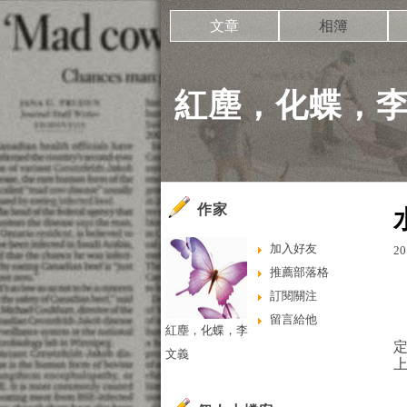
文章
相簿
紅塵，化蝶，
作家
加入好友
20
推薦部落格
訂閱關注
留言給他
紅塵，化蝶，李
文義