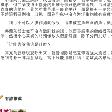
體拱形，但弗蘭茨博士撥弄的那堆骨骸雖然嚴重溶蝕，卻可清
魚獵食的這條魚，骨骼並非呈現一般扁平狀，而是擁有一副類
這不禁讓我要到抽一口氣，因為印象中沒有海洋生物擁有這種
「我可不可以大膽作如此假設，這條被鯊魚獵食的魚，就
弗蘭茨博士似乎沒有聽到我的話，他面容嚴肅的繼續撥弄
血漬，然後小心翼翼的將殘骸放入塑膠袋裡，除了分門別類，
「誰能告訴我這是什麼？」
高亢為新發現驚呼出來，聲音裡除疑惑還帶著強大震撼，
刻感到背脊一陣涼意竄起，當下只能用瞠目結舌驚駭莫名形容
有誰推薦