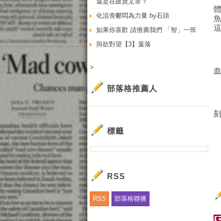
還是在販賣文章？
化沮喪鬱悶為力量 by石頭
如果你喜歡 請推薦我們 「智」一班
與欲對望【3】葉落
>
部落格推薦人
標籤
RSS
RSS
部落格聯播