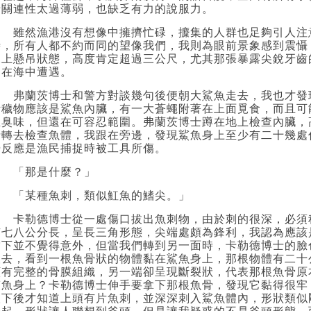
惜關連性太過薄弱，也缺乏有力的說服力。
雖然漁港沒有想像中擁擠忙碌，攗集的人群也足夠引人注
時，所有人都不約而同的望像我們，我則為眼前景象感到震懾
尾上懸吊狀態，高度肯定超過三公尺，尤其那張暴露尖銳牙齒
是在海中遭遇。
弗蘭茨博士和警方對談幾句後便朝大鯊魚走去，我也才發
污穢物應該是鯊魚內臟，有一大蒼蠅附著在上面覓食，而且可
腥臭味，但還在可容忍範圍。弗蘭茨博士蹲在地上檢查內臟，
士轉去檢查魚體，我跟在旁邊，發現鯊魚身上至少有二十幾處
覺反應是漁民捕捉時被工具所傷。
「那是什麼？」
「某種魚刺，類似魟魚的鰭尖。」
卡勒德博士從一處傷口拔出魚刺物，由於刺的很深，必須
有七八公分長，呈長三角形態，尖端處頗為鋒利，我認為應該
當下並不覺得意外，但當我們轉到另一面時，卡勒德博士的臉
望去，看到一根魚骨狀的物體黏在鯊魚身上，那根物體有二十
顯有完整的骨膜組織，另一端卻呈現斷裂狀，代表那根魚骨原
鯊魚身上？卡勒德博士伸手要拿下那根魚骨，發現它黏得很牢
取下後才知道上頭有片魚刺，並深深刺入鯊魚體內，形狀類似