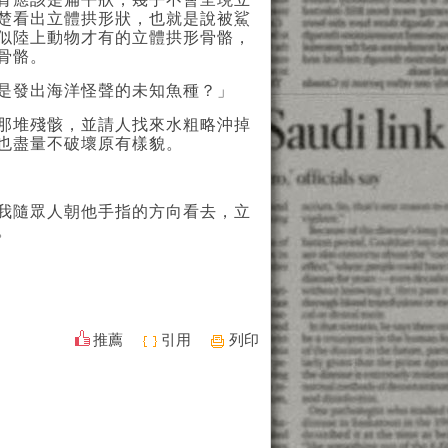
楚看出立體拱形狀，也就是說被鯊
似陸上動物才有的立體拱形骨骼，
骨骼。
是發出海洋怪聲的未知魚種？」
那堆殘骸，並請人找來水粗略沖掉
也盡量不破壞原有樣貌。
我隨眾人朝他手指的方向看去，立
。
推薦
引用
列印