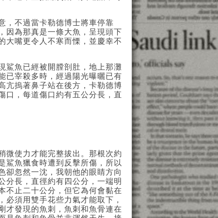
意，不過當卡勒德博士將車停靠
，因為那真是一條大魚，呈現頭下
的大嘴更令人不寒而慄，並慶幸不
現鯊魚已經被開膛剖肚，地上那灘
能已宰殺多時，經過陽光曝曬已有
高亢摀著鼻子站在後方，卡勒德博
傷口，每道傷口約有五公分長，直
稍微使力才能完整拔出。那根次約
是鯊魚獵食時遭到反擊所傷，所以
色卻忽然一沈，我朝他的眼睛方向
公分長，直徑約有四公分，一端明
本不止二十公分，但它為何會黏在
，必須用雙手花些力氣才能取下，
剛才發現的魚刺，魚刺和魚骨連在