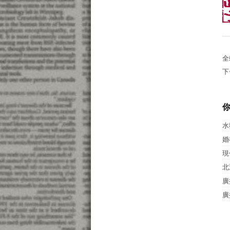
全
下
水
婚
現
北
廣
廣