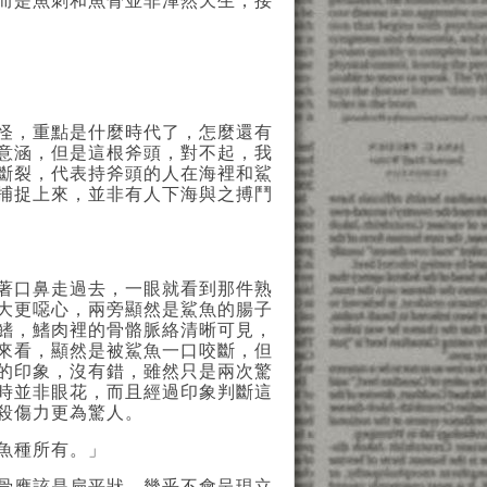
而是魚刺和魚骨並非渾然天生，接
怪，重點是什麼時代了，怎麼還有
意涵，但是這根斧頭，對不起，我
斷裂，代表持斧頭的人在海裡和鯊
捕捉上來，並非有人下海與之搏鬥
著口鼻走過去，一眼就看到那件熟
大更噁心，兩旁顯然是鯊魚的腸子
鰭，鰭肉裡的骨骼脈絡清晰可見，
來看，顯然是被鯊魚一口咬斷，但
的印象，沒有錯，雖然只是兩次驚
時並非眼花，而且經過印象判斷這
殺傷力更為驚人。
魚種所有。」
骨應該是扁平狀，幾乎不會呈現立