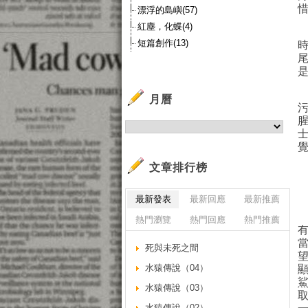
漂浮的島嶼(57)
紅塵，化蝶(4)
短篇創作(13)
月曆
文章排行榜
最新發表
最新回應
最新推薦
熱門瀏覽
熱門回應
熱門推薦
死與未死之間
水猿傳說（04）
水猿傳說（03）
水猿傳說（02）