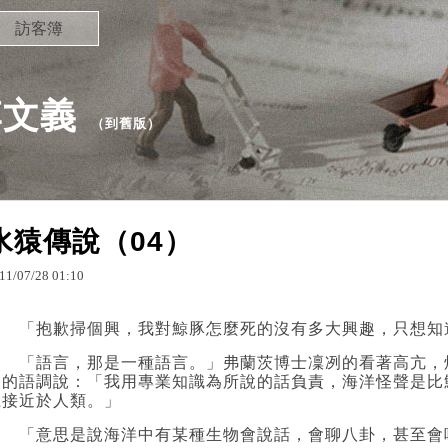
訪客簿
李文義
（
到舊版
）
水猿傳說（04）
11
/
07
/
28
01
:
10
「抱歉掃個興，我對鯨豚怎麼死的沒有多大興趣，只想知
「語言，那是一種語言。」弗蘭茨博士凜冽的看著高亢，
定的語調說：「我用專業知識為所說的話負責，海洋怪聲是比
上接近於人類。」
「意思是說海洋中有某種生物會說話，會聊八卦，甚至會