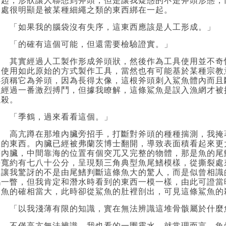
一起，形狀讓人聯想到斧頭，但是讓我疑惑的不是斧頭形態，
合處很明顯是被某種細繩之類的東西綁在一起。
「如果我的腦袋沒有失序，這東西應該是人工形成。」
「的確有這個可能，但還需要檢驗證實。」
其實經過人工製作形成斧頭狀，然後作為工具使用並不奇
人使用如此原始的方式製作工具，當然也有可能基於某種宗教
必須稱它為斧頭，因為長得太像，這根斧頭刺入鯊魚體內而且
魚經過一番激烈搏鬥，但據我瞭解，這條鯊魚是誤入漁網才被
獵殺。
「季鶴，過來看看這個。」
高亢蹲在那堆內臟旁招手，打斷對斧頭的種種揣測，我掩
悉的東西。內臟已經被弗蘭茨博士翻開，導致表面積看起來更
等內臟，中間靠海的位置有個突兀又完整的物體，那是魚的尾
長寬約有七八十公分，呈現類三角典型魚尾鰭模樣，從撕裂處
是讓我驚訝的不是由尾鰭判斷這條魚大的驚人，而是似曾相識
鴻一瞥，但我肯定和潛水時看到的東西一模一樣，由此可證當
條魚的確相當大，此時卻從鯊魚的肚裡剖出，可見這條鯊魚的
「以我淺薄有限的知識，實在無法辨識這堆骨骸屬於什麼
不僅高亢無法辨識，我也看的一團霧水，就常理而言，魚