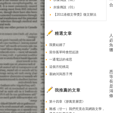
水猿傳說（01）
【2011港都文學獎】徵文辦法
精選文章
我要結婚了
當你孤單時會想起誰
一通電話的省思
這個月犯桃花
塞納河與西子灣
我推薦的文章
第十四章《渺萬里層雲》
雜感（廿一）我們究竟在寫網路文學，