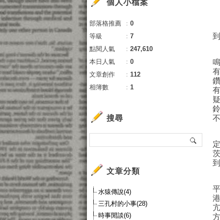
個人小檔案
部落格推薦
：
0
等級
：
7
點閱人氣
：
247,610
本日人氣
：
0
文章創作
：
112
相簿數
：
1
搜尋
文章分類
水猿傳說(4)
三孔村的小事(28)
時事閒談(6)