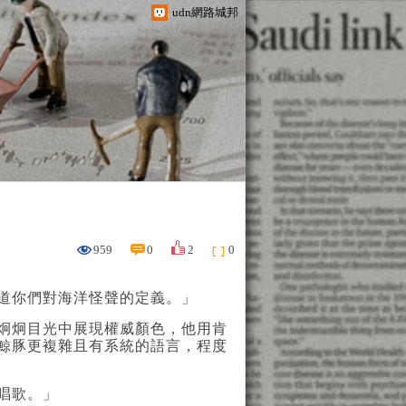
udn網路城邦
959
0
2
0
道你們對海洋怪聲的定義。」
炯炯目光中展現權威顏色，他用肯
鯨豚更複雜且有系統的語言，程度
唱歌。」