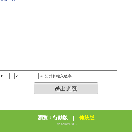
+
=
※ 請計算輸入數字
送出迴響
瀏覽：
行動版
|
傳統版
udn.com © 2012