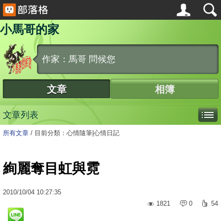
小馬哥的家
作家：馬哥 問候您
文章
相簿
文章列表
所有文章
/
目前分類：心情隨筆|心情日記
絢麗奪目虹與霓
2010
/
10
/
04
10:27:35
1821
0
54