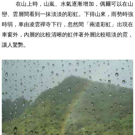
在山上時，山嵐、水氣逐漸增加，偶爾可以在山
巒、雲層間看到一抹淡淡的彩虹。下得山來，雨勢時強
時弱，車由凌雲禪寺下行，忽然間「兩道彩虹」出現在
車窗外，內層的比較清晰的虹伴著外層比較暗淡的霓，
讓人驚艷。