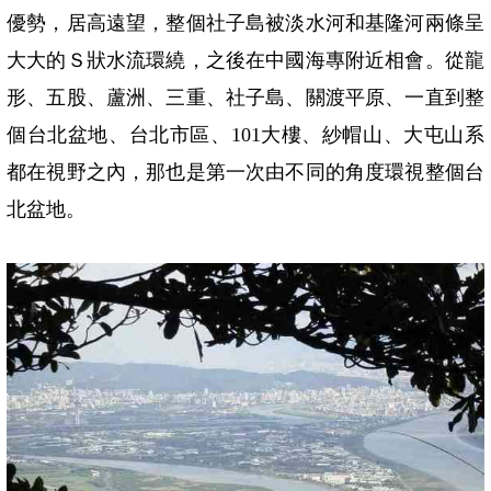
優勢，居高遠望，整個社子島被淡水河和基隆河兩條呈
大大的Ｓ狀水流環繞，之後在中國海專附近相會。從龍
形、五股、蘆洲、三重、社子島、關渡平原、一直到整
個台北盆地、台北市區、
101
大樓、紗帽山、大屯山系
都在視野之內，那也是第一次由不同的角度環視整個台
北盆地。