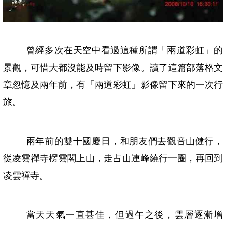
曾經多次在天空中看過這種所謂「兩道彩虹」的
景觀，可惜大都沒能及時留下影像。讀了這篇部落格文
章忽憶及兩年前，有「兩道彩虹」影像留下來的一次行
旅。
兩年前的雙十國慶日，和朋友們去觀音山健行，
從凌雲禪寺楞雲閣上山，走占山連峰繞行一圈，再回到
凌雲禪寺。
當天天氣一直甚佳，但過午之後，雲層逐漸增