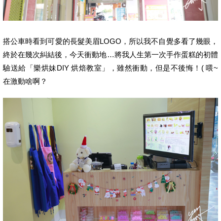
搭公車時看到可愛的長髮美眉LOGO，所以我不自覺多看了幾眼，
終於在幾次糾結後，今天衝動地…將我人生第一次手作蛋糕的初體
驗送給「樂烘妹DIY 烘焙教室」，雖然衝動，但是不後悔！( 喂~
在激動啥啊？