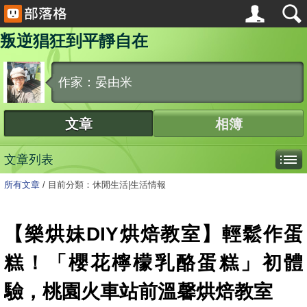
叛逆猖狂到平靜自在
作家：晏由米
文章
相簿
文章列表
所有文章
/
目前分類：休閒生活|生活情報
【樂烘妹DIY烘焙教室】輕鬆作蛋
糕！「櫻花檸檬乳酪蛋糕」初體
驗，桃園火車站前溫馨烘焙教室