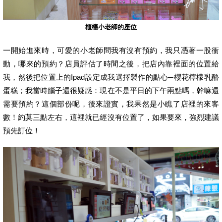
櫃檯小老師的座位
一開始進來時，可愛的小老師問我有沒有預約，我只憑著一股衝
動，哪來的預約？店員評估了時間之後，把店內靠裡面的位置給
我，然後把位置上的Ipad設定成我選擇製作的點心─櫻花檸檬乳酪
蛋糕；我當時腦子還很疑惑：現在不是平日的下午兩點嗎，幹嘛還
需要預約？這個部份呢，後來證實，我果然是小瞧了店裡的來客
數！約莫三點左右，這裡就已經沒有位置了，如果要來，強烈建議
預先訂位！