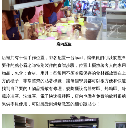
店內座位
店裡共有十個手作位置，都各配置一台Ipad，讓學員們可以依選擇
要作的點心看老師特別製作的食譜步驟，位置上擺放著客人的專用
物品，包含：食材、用具；些常用不須冷藏保存的食材都放置在上
方的櫃子，非常整齊的貼著標籤，讓每個學員都可以很方便和快速
找到自己要的！物品擺放有條理，規劃擺設含器材區、烤箱區、冷
藏冷凍區、洗滌區、電子快速攪拌區，店內也備有免費的飲料跟糖
果供學員使用，可以感受到烘焙教室的細心跟貼心！