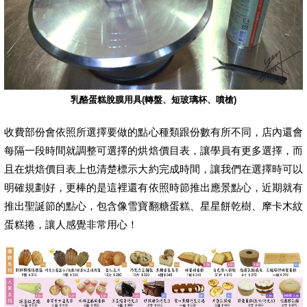
乳酪蛋糕脫膜用具(轉盤、短玻璃杯、噴槍)
收費部份會依照所選擇要做的點心種類跟份數有所不同，店內還會
每隔一段時間就調整可選擇的烘焙價目表，讓學員有更多選擇，而
且在烘焙價目表上也清楚標示大約完成時間，讓我們在選擇時可以
明確規劃好，更棒的是這裡還有依照時節推出應景點心，近期就有
推出聖誕節的點心，包含像雪寶翻糖蛋糕、星星餅乾樹、摩卡木紋
蛋糕捲，讓人感覺非常用心！