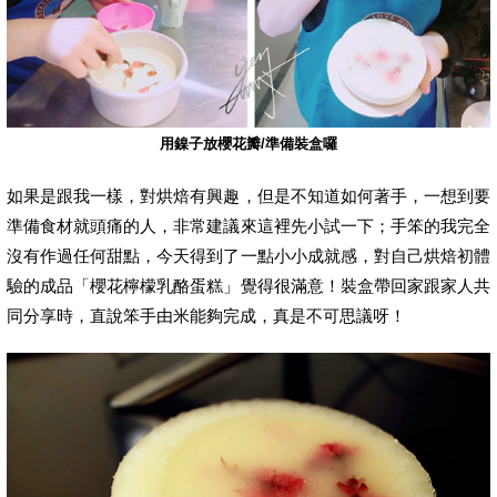
用鎳子放櫻花瓣/準備裝盒囉
如果是跟我一樣，對烘焙有興趣，但是不知道如何著手，一想到要
準備食材就頭痛的人，非常建議來這裡先小試一下；手笨的我完全
沒有作過任何甜點，今天得到了一點小小成就感，對自己烘焙初體
驗的成品「櫻花檸檬乳酪蛋糕」覺得很滿意！裝盒帶回家跟家人共
同分享時，直說笨手由米能夠完成，真是不可思議呀！