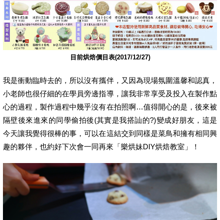
目前烘焙價目表(2017/12/27)
我是衝動臨時去的，所以沒有攜伴，又因為現場氛圍溫馨和認真，
小老師也很仔細的在學員旁邊指導，讓我非常享受及投入在製作點
心的過程，製作過程中幾乎沒有在拍照啊…值得開心的是，後來被
隔壁後來進來的同學偷拍後(其實是我搭訕的?)變成好朋友，這是
今天讓我覺得很棒的事，可以在這結交到同樣是菜鳥和擁有相同興
趣的夥伴，也約好下次會一同再來「樂烘妹DIY烘焙教室」！