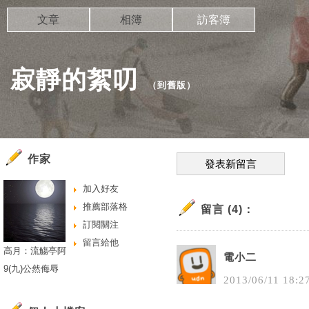
文章
相簿
訪客簿
寂靜的絮叨
（
到舊版
）
作家
發表新留言
加入好友
推薦部落格
留言 (4)：
訂閱關注
留言給他
高月：流觴亭阿
電小二
9(九)公然侮辱
2013
/
06
/
11
18
:
2