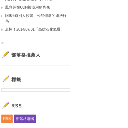
鳳彩翎在UDN被盜用的肖像
阿9汙衊別人抄襲、公然侮辱的違法行
為
哀悼！2014/07/31「高雄石化氣爆」
>
部落格推薦人
標籤
RSS
RSS
部落格聯播