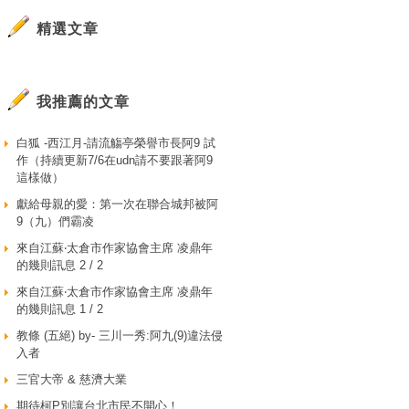
精選文章
我推薦的文章
白狐 -西江月-請流觴亭榮譽市長阿9 試
作（持續更新7/6在udn請不要跟著阿9
這樣做）
獻給母親的愛：第一次在聯合城邦被阿
9（九）們霸凌
來自江蘇‧太倉市作家協會主席 凌鼎年
的幾則訊息 2 / 2
來自江蘇‧太倉市作家協會主席 凌鼎年
的幾則訊息 1 / 2
教條 (五絕) by- 三川一秀:阿九(9)違法侵
入者
三官大帝 & 慈濟大業
期待柯P別讓台北市民不開心！