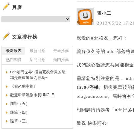
月曆
電小二
2013
/
05
/
22
17
:
2
文章排行榜
親愛的udn格友，您好：
最新發表
最新回應
最新推薦
讓各位久等的 udn 部落
熱門瀏覽
熱門回應
熱門推薦
我們誠心邀請您共同迎接全
udn楚門世界~擅自竄改會員的暱
稱是嚴重違法之行為~
需請您特別注意的是， u
《偷來的幸福》
12:00停機
。切換完畢後的新版網址
歡迎翠華流副市長UNCLE
blog.udn.com/。
隨筆（五）
相關詳情請參考「
udn部
隨筆（四）
隨筆（三）
敬祝 快樂順心