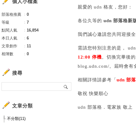
個人小檔案
親愛的 udn 格友，您好：
部落格推薦
：
0
各位久等的
udn 部落格新
等級
：
7
點閱人氣
：
16,854
我們誠心邀請您共同迎接全新
本日人氣
：
6
文章創作
：
11
需請您特別注意的是， u
相簿數
：
0
12:00 停機
。切換完畢後的新版網
blog.udn.com/。
搜尋
相關詳情請參考「
udn 
敬祝 快樂順心
文章分類
udn 部落格．電家族 敬上
不分類(11)