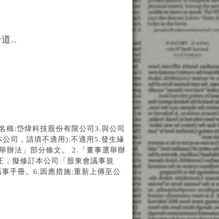
..
公司名稱:岱煒科技股份有限公司3.與公司
本公司，請填不適用):不適用5.發生緣
舉辦法」部分條文。 2.「董事選舉辦
修正，擬修訂本公司「股東會議事規
事手冊。6.因應措施:重新上傳至公