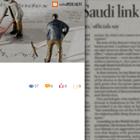
udn網路城邦
57
0
0
0