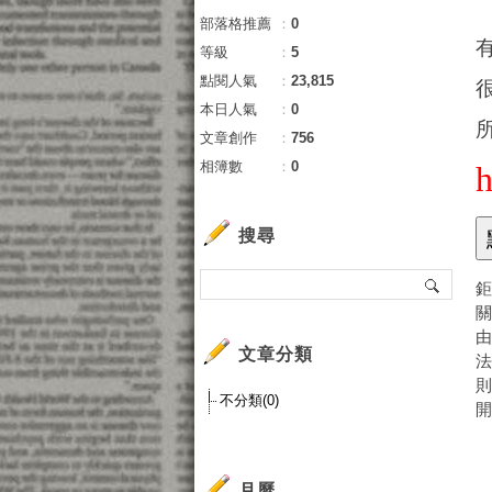
部落格推薦
：
0
等級
：
5
點閱人氣
：
23,815
本日人氣
：
0
文章創作
：
756
相簿數
：
0
搜尋
鉅
關
由
文章分類
則
不分類(0)
開
月曆