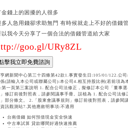
有金錢上的困擾的人很多
很多人急用錢卻求助無門 有時候就走上不好的借錢管道
所以我今天分享了一個合法的借錢管道給大家
http://goo.gl/URy8ZL
亨網新聞中心第三十四條第42款1.事實發生日:105/01/122.
係(請輸入本公司或聯屬公司):本公司4.相互持股比例(若前項為
:第一頁第三案說明 1. 配合公司法修正，擬修訂本公司「董事選
法」修訂前後對照表，請參閱議事手冊。誤植為 1. 配合公司法
」部分條文。 2.「股東會議事規則」修訂前後對照表，請參閱議
資訊觀測站7.其他應敘明事項:不適用
台南借錢 如何預借現金安全快速
中古車試算 貸款哪間好過快速推薦