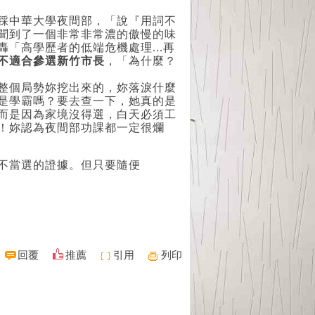
踩中華大學夜間部，「說『用詞不
聞到了一個非常非常濃的傲慢的味
「高學歷者的低端危機處理...再
安不適合參選新竹市長
，「為什麼？
整個局勢妳挖出來的，妳落淚什麼
是學霸嗎？要去查一下，她真的是
而是因為家境沒得選，白天必須工
！妳認為夜間部功課都一定很爛
不當選的證據。但只要隨便
回覆
推薦
引用
列印