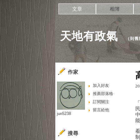
文章
相簿
天地有政氣
（
到舊
作家
加入好友
20
推薦部落格
訂閱關注
留言給他
jun5238
搜尋