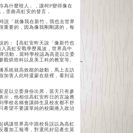
你為什麼咬人」，讓柯P變得像在
式，歪曲高虹安的發言，
目時說「就像我在新竹，我也去世界
很重要的，因為像我剛剛講的，每
說的：【高虹安昨天說「像新竹也
捲入高虹安戰學歷風波，世界高中
揭牌活動，當時學校認為高是以立委
參觀烘焙科以及美工科的教室等。
播系統就高效能的啟動，馬上去訪
假加害人此時還蒙在鼓裡，看到這
安是以立委身份出席，當天只有參
表示，他相信高虹安昨日的言論應
到學校名稱會讓師生及校友都不舒
只希望不要讓單純的校園捲入政治
起碼讓世界高中跟校長誤以為高虹
反覆加工報導，對選民好惡產生莫