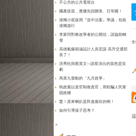
不公共的公共電視台
國產疫苗，應優先回贈美、日等國！
港獨小屁孩用『送中法案』爭議，包裝
港獨遊行
李家同對教改學者的公開信，請協助轉
發
全
高雄氣爆箱涵設計人吳宏謀 高升交通部
長了！
洪秀柱與蔡英文---諧星演出的當然是笑
劇
馬英九發動的「九月政爭」
執政黨以貪官制衡貪官，用欺騙人民鞏
固政權
驚！原來喇叭是民進黨吹的咧！
如何引導孩子思考？
>