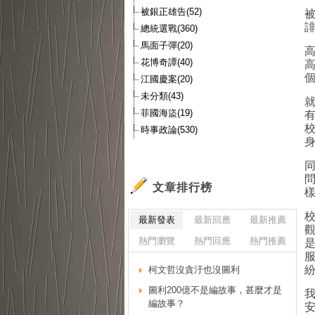
被銀正雄告(52)
總統選戰(360)
馬面子彈(20)
花博奇譚(40)
江國慶案(20)
未分類(43)
菲國海盜(19)
時事政論(530)
文章排行榜
最新發表
最新回應
最新推薦
熱門瀏覽
熱門回應
熱門推薦
柯文哲沒貪汙也沒圖利
圖利200億不是編故事，甚麼才是
編故事？