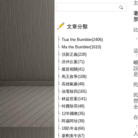
文章分類
Tsai the Bumbler(2406)
Ma the Bumbler(1610)
頂新正義(228)
洪仲丘案(71)
服貿相關(41)
馬王政爭(108)
高雄氣爆(49)
油電核四(165)
林益世案(141)
特費除罪(48)
12年國教(35)
阿扁阿珍(39)
18趴年金(66)
萊劑美牛(67)