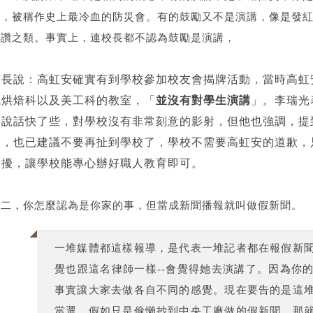
了，被稱作史上最冷血的防災會。有的鼓勵又不是演講，像是發
比讚之類。事實上，連校長都不認為鼓勵是演講，
校長說：高虹安確實有到學校參加校友會揭牌活動，當時高虹
觀烘焙科以及美工科的教室，「
並沒有對學生演講
」。李瑞光
是說話快了些，對學校沒有非常刻意的影射，但他也強調，提
服，也已建議不要再扯到學校了，學校不需要高虹安的道歉，
紛擾，讓學校能專心辦好職人教育即可。
第二，你怎麼認為是你家的事，但當成新聞播報就叫做假新聞。
一堆媒體都這樣報導，是代表一堆記者都在報假新
覺也跟這名律師一樣--會覺得她去演講了。因為你
事實讓大家去做各自不同的感覺。現在要告的是這
當選，假如只是偷懶抄到中央工廠做的假新聞，那