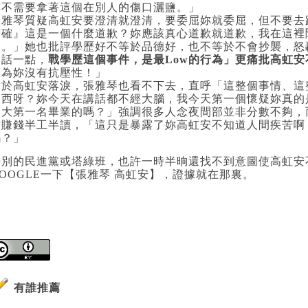
妳不需要拿著這個在別人的傷口灑鹽。」
張雅琴質疑高虹安要澄清就澄清，要委屈妳就委屈，但不要去
精確』這是一個什麼道歉？妳應該真心道歉就道歉，我在這裡
道。」她也批評學歷好不等於品德好，也不等於不會抄襲，怒轟
白話一點，
戰學歷這個事件，是最Low的行為」更痛批高虹
因為妳沒有抗壓性！」
對於高虹安落淚，張雅琴也看不下去，直呼「這整個事情、這
東西呀？妳今天在講話都不經大腦，我今天第一個懷疑妳真的
台大第一名畢業的嗎？」強調很多人念夜間部並非分數不夠，
作賺錢半工半讀，「這只是暴露了妳高虹安不知道人間疾苦啊
嗎？」
告別的民進黨或塔綠班，也許一時半晌還找不到意圖使高虹安
GOOGLE一下【張雅琴 高虹安】，證據就在那裏。
有誰推薦