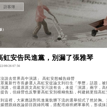
訪客簿
版
）
高虹安告民進黨，別漏了張雅琴
22
/
09
/
26
07
:
56
「沒說去世界高中演講」 高虹安怒喊告綠營
民眾黨新竹市長參選人高虹安從論文到衍生「學歷」話題，被
中演講，但還原原文高虹安只說有去，未提「演講」兩字，高
能提告，但綠營也反擊要高虹安別模糊焦點，柯建銘更指高虹
看到這裡，大家應該對民進黨骯髒下流的選舉招式了然於胸。
制媒體跟綠政論節目跟綠民嘴，搭配塔綠班網軍暴民，形成抹