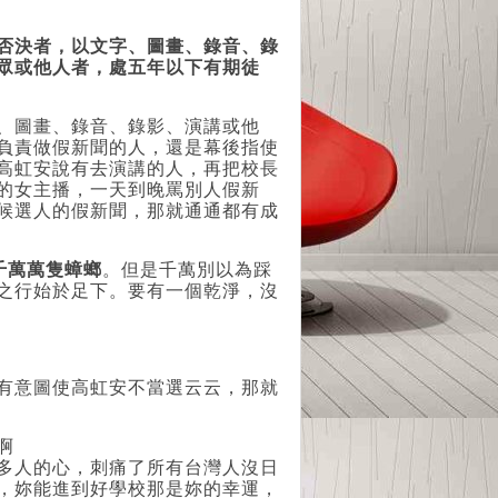
否決者，以文字、圖畫、錄音、錄
眾或他人者，處五年以下有期徒
、圖畫、錄音、錄影、演講或他
負責做假新聞的人，還是幕後指使
高虹安說有去演講的人，再把校長
的女主播，一天到晚罵別人假新
候選人的假新聞，那就通通都有成
千萬萬隻蟑螂
。但是千萬別以為踩
之行始於足下。要有一個乾淨，沒
有意圖使高虹安不當選云云，那就
啊
多人的心，刺痛了所有台灣人沒日
，妳能進到好學校那是妳的幸運，