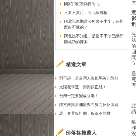
國家用假證羈押阿北
只要不貪污，阿北就有救
阿北說原則是公務員不坐牢，有甚
麼好不懂的？
阿北說不知道，是指不干涉已經行
賄成功的弊案
精選文章
對不起，是台灣人沒把馬英九教好
太陽花學運，謝謝銀正雄！
.
台灣一定要變成香港！
陳文茜與唐湘龍與白狼之反反服貿
馬：會背叛祖國，服貿不能撤
部落格推薦人