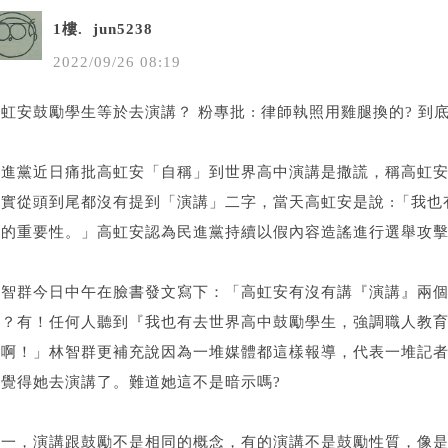
1樓.
jun5238
2022
/
09
/
26
08
:
19
虹安鼓勵學生等於去演講？ 粉專批 : 律師執照用雞腿換的? 到
民進黨近日痛批高虹安「自稱」到世界高中演講是撒謊，稱高虹
其實從頭到尾都沒有提到「演講」二字，當天高虹安是說 :「我
育的重要性。」高虹安認為民進黨持續以假內容造謠進行選舉攻
林智群今日中午在臉書發文寫下：「高虹安有沒有講『演講』兩
講？有！任何人聽到『我也有去世界高中鼓勵學生，強調職人教
講啊！」林智群更補充說因為一堆媒體都這樣報導，代表一堆記
會覺得她去演講了。難道她這不是暗示嗎?
第一，演講跟鼓勵不是相同的概念，有的演講不是鼓勵性質，像