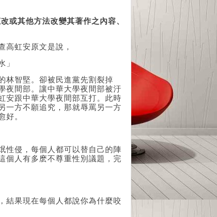
竄改或其他方法改變其著作之內容、
查高虹安原文是說，
水」
的林智堅。卻被民進黨先割裂掉
學夜間部。讓中華大學夜間部被汙
虹安跟中華大學夜間部互打。此時
另一方不願追究，那就辱罵另一方
愈好。
氓性侵，每個人都可以替自己的陣
這個人有多麽不尊重性別議題，完
，結果現在每個人都說你為什麼咬