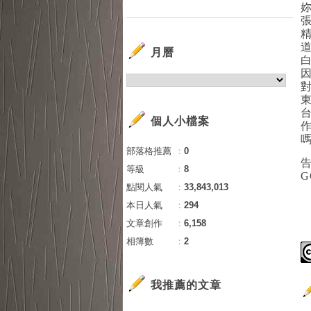
月曆
個人小檔案
部落格推薦
：
0
等級
：
8
點閱人氣
：
33,843,013
本日人氣
：
294
文章創作
：
6,158
相簿數
：
2
我推薦的文章