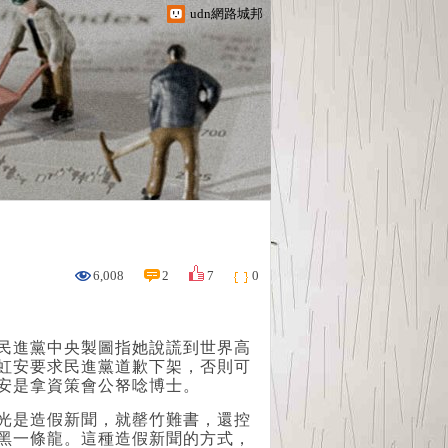
udn網路城邦
6,008
2
7
0
民進黨中央製圖指她說謊到世界高
虹安要求民進黨道歉下架，否則可
安是拿資策會公帑唸博士。
光是造假新聞，就罄竹難書，還控
黑一條龍。這種造假新聞的方式，