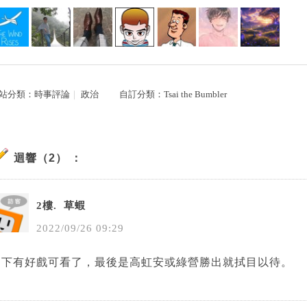
站分類：
時事評論
｜
政治
自訂分類：
Tsai the Bumbler
迴響（2） ：
2樓.
草蝦
2022
/
09
/
26
09
:
29
這下有好戲可看了，
最後是高虹安或綠營勝出就拭目以待。