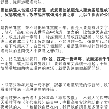
大影響，從而涉犯選罷法，
意圖使候選人當選或不當選，或意圖使被罷免人罷免案通過或
影、演講或他法，散布謠言或傳播不實之事，足以生損害於公
刑。
光是告民進黨，並不能把民進黨關五年。但是只要是有以文字
法，散布「高虹安有去世界高中演講」謠言的，比如說民進黨
的人，或是抹黑一條龍中，綠媒新聞主管或採訪記者，問校長
回應回來做成二度加工假新聞者。不如具體一點，像是年代台
聞。這下報應來了，自己報了假新聞，還是選舉時期針對特定
立選罷法的意圖使人不當選之罪(註)。
是的，姑息適足以養奸。
柯P說，踩死一隻蟑螂，後面還有千
死一兩隻，或只踩這幾隻沒用，要知道萬丈高樓平地起，千里
有骯髒環境細菌病毒環伺的生活，就從告這個假新聞開始。
註：或謂張雅琴只是一時不察，誤報民進黨製造的假新聞，沒
請看張雅琴底下這段歪曲的評論，
嗆爆高虹安不適合選！張雅琴轟「非常傲慢」：不知人間疾苦
昨天張雅琴在《年代晚報》節目中，痛批高虹安說的話傷了太
沒夜考試的人，「包括我自己在內，我們以前讀書是多麼辛苦