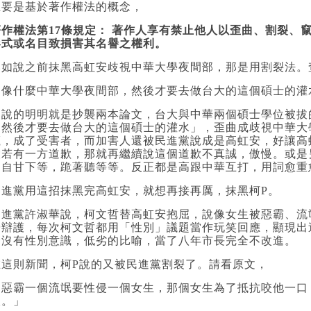
主要是基於著作權法的概念，
著作權法第17條規定： 著作人享有禁止他人以歪曲、割裂、
形式或名目致損害其名譽之權利。
比如說之前抹黑高虹安歧視中華大學夜間部，那是用割裂法。
「像什麼中華大學夜間部，然後才要去做台大的這個碩士的灌
這說的明明就是抄襲兩本論文，台大與中華兩個碩士學位被拔
「然後才要去做台大的這個碩士的灌水」，歪曲成歧視中華大
衊，成了受害者，而加害人還被民進黨說成是高虹安，好讓高
設若有一方道歉，那就再繼續說這個道歉不真誠，傲慢。或是
是自甘下等，跪著聽等等。反正都是高跟中華互打，用詞愈重
民進黨用這招抹黑完高虹安，就想再接再厲，抹黑柯P。
民進黨許淑華說，柯文哲替高虹安抱屈，說像女生被惡霸、流
營辯護，每次柯文哲都用「性別」議題當作玩笑回應，顯現出
全沒有性別意識，低劣的比喻，當了八年市長完全不改進。
在這則新聞，柯P說的又被民進黨割裂了。請看原文，
「惡霸一個流氓要性侵一個女生，那個女生為了抵抗咬他一口
人。」