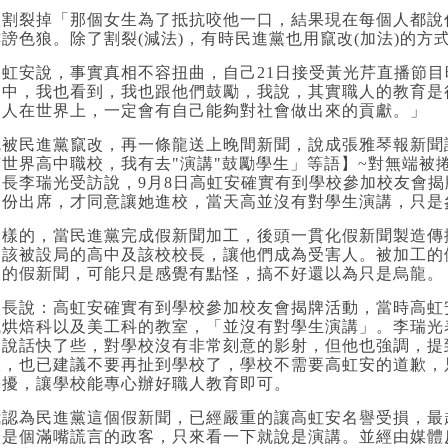
被割裂掉「那個女生為了抵抗咬他一口，結果現在每個人都說
誹謗色狼。除了割裂(減法)，有時民進黨也用竄改(加法)的方
高虹安說，事實真相不容扭曲，自己21日接受黃光芹直播節
高中，我也看到，我也跟他們鼓勵，我說，其實職人的教育是
個人在世界上，一定會有自己能夠對社會做出來的貢獻。」
就被民進黨竄改，再一條龍送上晚間新聞，說成張雅琴報新聞
有世界高中職校，我有去"演講"鼓勵學生」等語】~對無端被
校長李瑞光受訪說，9月8日高虹安確實有到學校參加校友會
身份出席，才同意讓她進校，當天高並沒有對學生演講，只是
同樣的，當民進黨完成假新聞加工，後頭一貫化假新聞製造傳
問該被設局的高中及該校校長，讓他們成為受害人。被加工的
樣的假新聞，可能只是感覺有點怪，搞不好還以為只是烏龍。
校長說：高虹安確實有到學校參加校友會揭牌活動，當時高虹
觀烘焙科以及美工科的教室，「並沒有對學生演講」。李瑞光
是說話快了些，對學校沒有非常刻意的影射，但他也強調，提
服，也已建議不要再扯到學校了，學校不需要高虹安的道歉，
紛擾，讓學校能專心辦好職人教育即可。
我認為民進黨這個假新聞，已經嚴重的讓高虹安名譽受損，最
安是個滿嘴謊言的政客，只來看一下就說是演講。並經由媒體