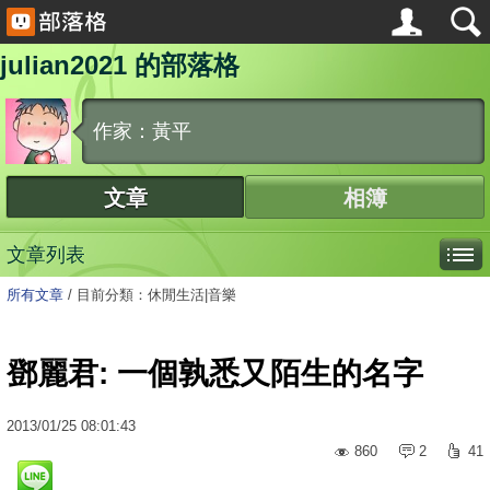
julian2021 的部落格
作家：黃平
文章
相簿
文章列表
所有文章
/
目前分類：休閒生活|音樂
鄧麗君: 一個孰悉又陌生的名字
2013
/
01
/
25
08:01:43
860
2
41