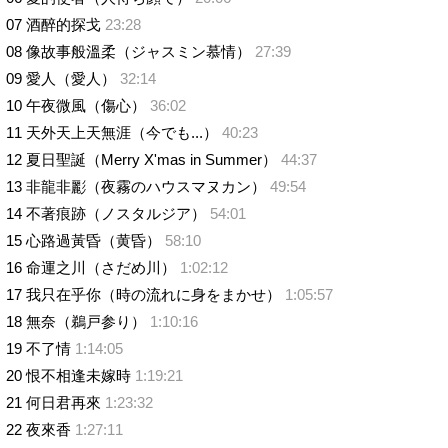
07 酒醉的探戈
23:28
08 像故事般溫柔（ジャスミン慕情）
27:39
09 愛人（愛人）
32:14
10 午夜微風（傷心）
36:02
11 天外天上天無涯（今でも...）
40:23
12 夏日聖誕（Merry X'mas in Summer）
44:37
13 非龍非彲（夜霧のハウスマヌカン）
49:54
14 不著痕跡（ノスタルジア）
54:01
15 心路過黃昏（黄昏）
58:10
16 命運之川（さだめ川）
1:02:12
17 我只在乎你（時の流れに身をまかせ）
1:05:57
18 無奈（鵜戸参り）
1:10:16
19 不了情
1:14:05
20 恨不相逢未嫁時
1:19:21
21 何日君再來
1:23:32
22 夜來香
1:27:11