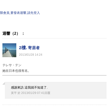
限會員,要發表迴響,請先登入
迴響（2） ：
2樓.
寄居者
2013
/
01
/
28
14
:
24
テレサ・テン
她在日本也很有名。
感謝來訪.這我就不知道了.
黃平
於
2013
/
01
/
29
07
:
41
回覆