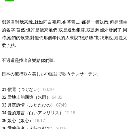
鄧麗君對我來說,就如同白嘉莉,崔苔青,....都是一個孰悉,但是陌生
的名字.當然,也許是後來她們,或是退出銀幕,或是到國外發展了.同
時,她們的歌聲,對他們那個年代的人來說"很好聽."對我來說,則是太
柔了點.
不過還是找出音樂給你們聽.
日本の流行歌を美しい中国語で歌うテレサ・テン。
01 償還（つぐない）
00:10
02 雪地上的回憶（氷雨）
04:02
03 月夜訴情（ふたたびの）
07:49
04 愛的箴言（白いアマリリス）
12:16
05 娘心（娘心）
16:17
06 愛的使者（人待ち顔で）
20:06