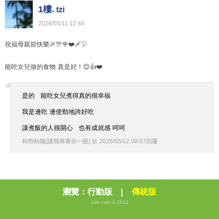
1樓.
tzi
2026
/
05
/
11
12
:
46
祝福母親節快樂🎉🎊🌹❤️‍🩹🎈
能吃女兒做的食物 真是好！😊👍❤️
是的 能吃女兒煮得真的很幸福
我是邊吃 邊使勁地誇好吃
讓煮飯的人很開心 也有成就感 呵呵
和煦秋陽(讓我再看你一眼)
於
2026
/
05
/
12
08
:
07
回覆
瀏覽：
行動版
|
傳統版
udn.com © 2012