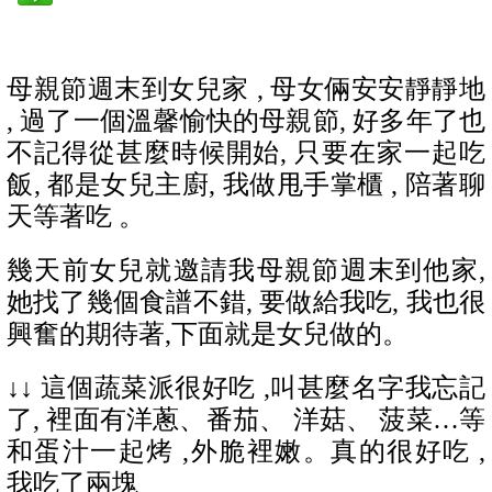
母親節週末到女兒家 , 母女倆安安靜靜地
, 過了一個溫馨愉快的母親節, 好多年了也
不記得從甚麼時候開始, 只要在家一起吃
飯, 都是女兒主廚, 我做甩手掌櫃 , 陪著聊
天等著吃 。
幾天前女兒就邀請我母親節週末到他家,
她找了幾個食譜不錯, 要做給我吃, 我也很
興奮的期待著,下面就是女兒做的。
↓↓
這個蔬菜派很好吃 ,叫甚麼名字我忘記
了, 裡面有洋蔥、番茄、 洋菇、 菠菜…等
和蛋汁一起烤
,
外脆裡嫩
。真的很好吃 ,
我吃了兩塊