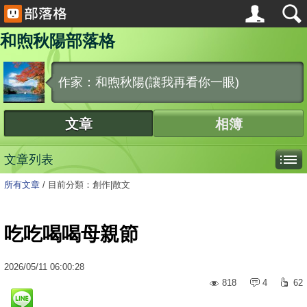
和煦秋陽部落格
作家：和煦秋陽(讓我再看你一眼)
文章
相簿
文章列表
所有文章
/
目前分類：創作|散文
吃吃喝喝母親節
2026
/
05
/
11
06:00:28
818
4
62