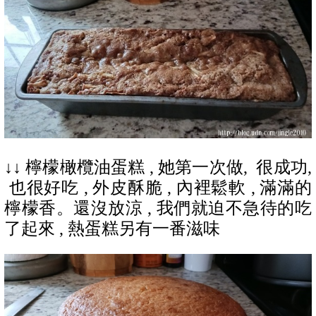
↓↓
檸檬橄欖油蛋糕 , 她第一次做, 很成功,
也很好吃 , 外皮酥脆 , 內裡鬆軟 , 滿滿的
檸檬香。
還沒放涼
, 我們就迫不急待的吃
了起來
, 熱蛋糕另有一番滋味