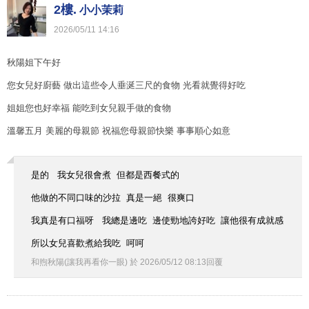
2樓.
小小茉莉
2026
/
05
/
11
14
:
16
秋陽姐下午好
您女兒好廚藝 做出這些令人垂涎三尺的食物 光看就覺得好吃
姐姐您也好幸福 能吃到女兒親手做的食物
溫馨五月 美麗的母親節 祝福您母親節快樂 事事順心如意
是的 我女兒很會煮 但都是西餐式的
他做的不同口味的沙拉 真是一絕 很爽口
我真是有口福呀 我總是邊吃 邊使勁地誇好吃 讓他很有成就感
所以女兒喜歡煮給我吃 呵呵
和煦秋陽(讓我再看你一眼)
於
2026
/
05
/
12
08
:
13
回覆