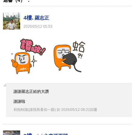
迴響（4） ：
4樓.
羅志正
2026
/
05
/
12
05
:
53
謝謝羅志正給的大讚
謝謝啦
和煦秋陽(讓我再看你一眼)
於
2026
/
05
/
12
08
:
22
回覆