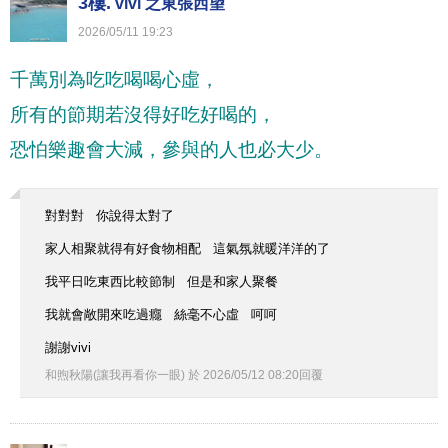
3樓.
vivi 之東張西望
2026
/
05
/
11
19
:
23
千萬別為吃吃喝喝心虛，
所有的節期若沒得好吃好喝的，
恐怕樂趣會大減，參與的人也必大少。
對對對 你說得太對了
家人相聚就得有好食物相配 這氣氛就暖洋洋的了
我平日吃東西比較節制 但是和家人聚餐
我就會敞開來吃過癮 絲毫不心虛 呵呵
謝謝vivi
和煦秋陽(讓我再看你一眼)
於
2026
/
05
/
12
08
:
20
回覆