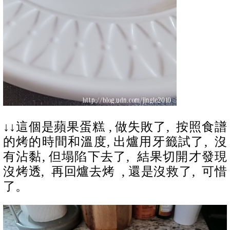
↓↓
這個是蘋果蛋糕 , 做失敗了, 按照食譜
的烤的時間和溫度, 出爐用牙籤試了, 沒
有沾黏, 但塌陷下去了, 結果切開才發現
沒烤透, 再回爐去烤 , 還是沒救了, 可惜
了。