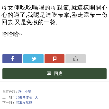
母女倆吃吃喝喝的母親節,就這樣開開心
心
的過了,我呢是連吃帶拿,臨走還帶一份
回去,又是免煮的一餐,
哈哈哈~
回應
自訂分類：
浮生小記
上一則：
只要為你活一天
下一則：
我家在那裡