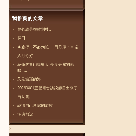
我推薦的文章
傷心總是在離別後....
梯田
🌲旅行，不必匆忙──日月潭・車埕
八月你好
花蓮的青山與藍天 是最美麗的鄉
愁......
又見波羅的海
20260801正聲電台訪談節目出來了
自助餐。
認清自己所處的環境
湖邊散記
>