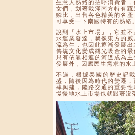
生意人熱絡的招呼消費者，
女們，划著載滿南方特有蔬
鱗比，出售各色精美的名產
可享受一下南國特有的熱絡
說到「水上市場」，它並不
水運業發達，就像東方的威
流為生，也因此逐漸發展出
傳統文化變成觀光吸金的最
只有依靠相連的河道成為主
發展外，因應民生需求的水
不過，根據泰國的歷史記
盛，隨後因為時代的變遷，
肆興建，陸路交通的重要性
慢慢地水上市場也就跟著沒落