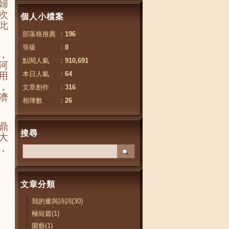
婦
次
個人小檔案
此
部落格推薦
：
196
等級
：
8
，
點閱人氣
：
910,691
河
本日人氣
：
64
用
，
文章創作
：
316
濟
相簿數
：
26
鼎
搜尋
大
，
文章分類
我的畫與詩詞(30)
極短篇(1)
園藝(1)