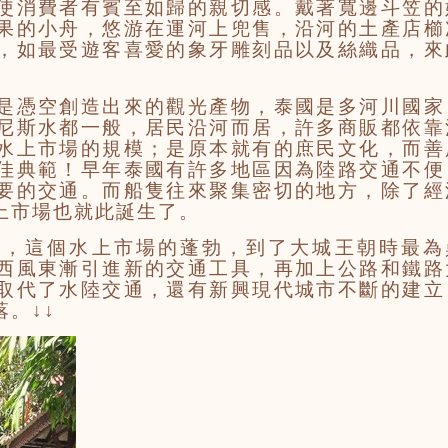
使消費者有賓至如歸的親切感。戴著寬邊斗笠的
果的小舟，悠游在運河上兜售，沿河的土產店櫛
，如最受遊客喜愛的象牙雕刻品以及絲織品，來
。
是憑空創造出來的觀光產物，泰國是多河川國家
尼斯水都一般，居民沿河而居，許多商販都依靠
水上市場的規模；是原本就有的庶民文化，而善
佳典範！早年泰國有許多地區因為陸路交通不便
要的交通。而船隻往來聚集密切的地方，除了經
上市場也就此誕生了。
載，這個水上市場的蓬勃，到了大城王朝時最為
西風東漸引進新的交通工具，再加上公路和鐵路
取代了水陸交通，還有新興現代城市不斷的建立
。↓↓