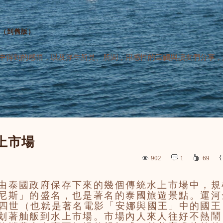
（
到舊版
）
中得到的感悟，以及浮生所見、所聞，用感性的筆觸與讀友們分享，
上市場
902
1
69
由泰國政府保存下來的幾個傳統水上市場中，規
尼斯」的盛名，也是著名的泰國旅遊景點。運河
瑪四世（也就是著名電影「安娜與國王」中的國王
划著舢舨到水上市場。市場內人來人往好不熱鬧