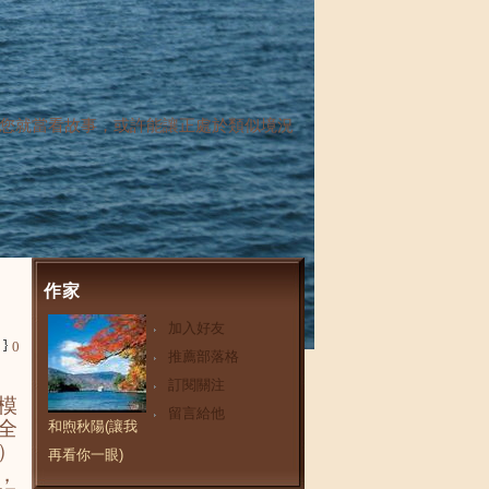
您就當看故事，或許能讓正處於類似境況
作家
加入好友
0
推薦部落格
訂閱關注
模
留言給他
全
和煦秋陽(讓我
）
再看你一眼)
，