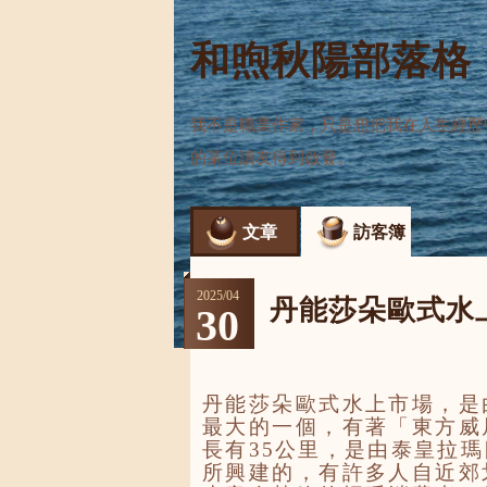
和煦秋陽部落格
我不是職業作家，只是想把我在人生經歷
的某位讀友得到啟發。
文章
訪客簿
2025
/
04
丹能莎朵歐式水
30
丹能莎朵歐式水上市場，是
最大的一個，有著「東方威
長有
35公里，是由泰皇拉
所興建的，有許多人自近郊