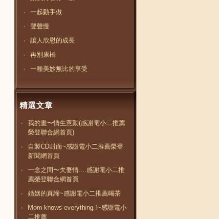
一起動手做
聲聲慢
讓人欣慰的成長
再別康橋
一種美妙無比的享受
精選文章
我的畫〜情生意動(感謝電小二推薦
榮登聯合網首頁)
自製CD封面~感謝電小二推薦榮登
新聞網首頁
一念之間〜夫妻情....感謝電小二推
薦榮登聯合網首頁
婚姻的真諦~感謝電小二推薦喝茶
Mom knows everything !~感謝電小
二推薦