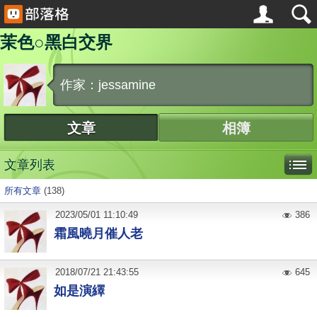
茉色○黑白交界
作家：jessamine
文章
相簿
文章列表
所有文章
(138)
2023
/
05
/
01
11:10:49
386
霜風曉月催人老
2018
/
07
/
21
21:43:55
645
如是演繹